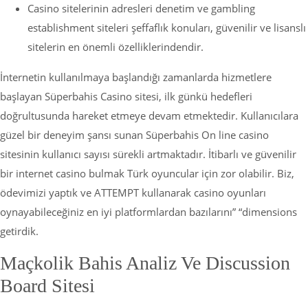
Casino sitelerinin adresleri denetim ve gambling
establishment siteleri şeffaflık konuları, güvenilir ve lisanslı
sitelerin en önemli özelliklerindendir.
İnternetin kullanılmaya başlandığı zamanlarda hizmetlere
başlayan Süperbahis Casino sitesi, ilk günkü hedefleri
doğrultusunda hareket etmeye devam etmektedir. Kullanıcılara
güzel bir deneyim şansı sunan Süperbahis On line casino
sitesinin kullanıcı sayısı sürekli artmaktadır. İtibarlı ve güvenilir
bir internet casino bulmak Türk oyuncular için zor olabilir. Biz,
ödevimizi yaptık ve ATTEMPT kullanarak casino oyunları
oynayabileceğiniz en iyi platformlardan bazılarını” “dimensions
getirdik.
Maçkolik Bahis Analiz Ve Discussion
Board Sitesi