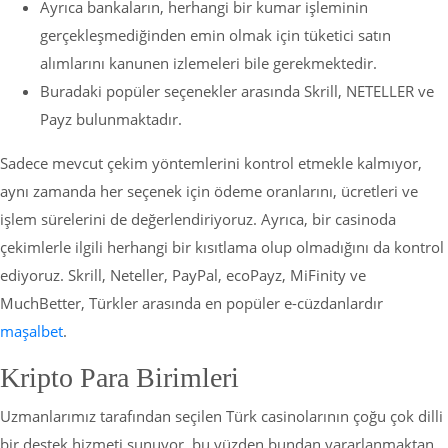
Ayrıca bankaların, herhangi bir kumar işleminin
gerçekleşmediğinden emin olmak için tüketici satın
alımlarını kanunen izlemeleri bile gerekmektedir.
Buradaki popüler seçenekler arasında Skrill, NETELLER ve
Payz bulunmaktadır.
Sadece mevcut çekim yöntemlerini kontrol etmekle kalmıyor,
aynı zamanda her seçenek için ödeme oranlarını, ücretleri ve
işlem sürelerini de değerlendiriyoruz. Ayrıca, bir casinoda
çekimlerle ilgili herhangi bir kısıtlama olup olmadığını da kontrol
ediyoruz. Skrill, Neteller, PayPal, ecoPayz, MiFinity ve
MuchBetter, Türkler arasında en popüler e-cüzdanlardır
maşalbet
.
Kripto Para Birimleri
Uzmanlarımız tarafından seçilen Türk casinolarının çoğu çok dilli
bir destek hizmeti sunuyor, bu yüzden bundan yararlanmaktan