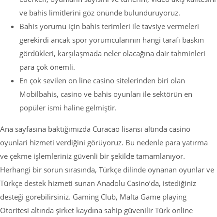
ve bahis limitlerini göz önünde bulunduruyoruz.
Bahis yorumu için bahis terimleri ile tavsiye vermeleri
gerekirdi ancak spor yorumcularının hangi tarafı baskın
gördükleri, karşılaşmada neler olacağına dair tahminleri
para çok önemli.
En çok sevilen on line casino sitelerinden biri olan
Mobilbahis, casino ve bahis oyunları ile sektörün en
popüler ismi haline gelmiştir.
Ana sayfasına baktığımızda Curacao lisansı altında casino
oyunlari hizmeti verdiğini görüyoruz. Bu nedenle para yatırma
ve çekme işlemleriniz güvenli bir şekilde tamamlanıyor.
Herhangi bir sorun sırasında, Türkçe dilinde oynanan oyunlar ve
Türkçe destek hizmeti sunan Anadolu Casino’da, istediğiniz
desteği görebilirsiniz. Gaming Club, Malta Game playing
Otoritesi altında şirket kaydına sahip güvenilir Türk online