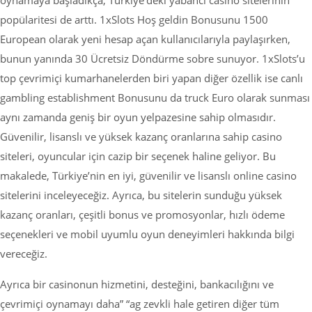
oynamaya başladıkça, Türkiye’deki yabancı casino sitelerinin
popülaritesi de arttı. 1xSlots Hoş geldin Bonusunu 1500
European olarak yeni hesap açan kullanıcılarıyla paylaşırken,
bunun yanında 30 Ücretsiz Döndürme sobre sunuyor. 1xSlots’u
top çevrimiçi kumarhanelerden biri yapan diğer özellik ise canlı
gambling establishment Bonusunu da truck Euro olarak sunması
aynı zamanda geniş bir oyun yelpazesine sahip olmasıdır.
Güvenilir, lisanslı ve yüksek kazanç oranlarına sahip casino
siteleri, oyuncular için cazip bir seçenek haline geliyor. Bu
makalede, Türkiye’nin en iyi, güvenilir ve lisanslı online casino
sitelerini inceleyeceğiz. Ayrıca, bu sitelerin sunduğu yüksek
kazanç oranları, çeşitli bonus ve promosyonlar, hızlı ödeme
seçenekleri ve mobil uyumlu oyun deneyimleri hakkında bilgi
vereceğiz.
Ayrıca bir casinonun hizmetini, desteğini, bankacılığını ve
çevrimiçi oynamayı daha” “ag zevkli hale getiren diğer tüm