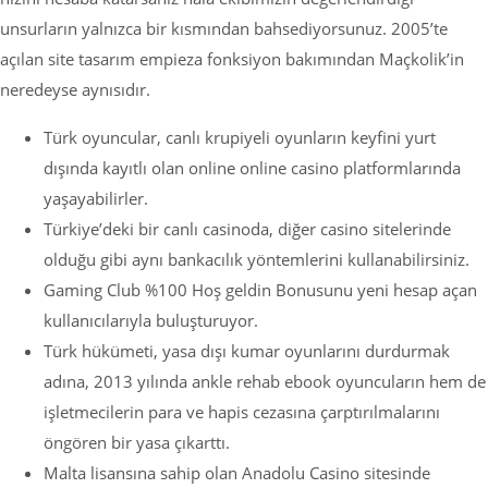
unsurların yalnızca bir kısmından bahsediyorsunuz. 2005’te
açılan site tasarım empieza fonksiyon bakımından Maçkolik’in
neredeyse aynısıdır.
Türk oyuncular, canlı krupiyeli oyunların keyfini yurt
dışında kayıtlı olan online online casino platformlarında
yaşayabilirler.
Türkiye’deki bir canlı casinoda, diğer casino sitelerinde
olduğu gibi aynı bankacılık yöntemlerini kullanabilirsiniz.
Gaming Club %100 Hoş geldin Bonusunu yeni hesap açan
kullanıcılarıyla buluşturuyor.
Türk hükümeti, yasa dışı kumar oyunlarını durdurmak
adına, 2013 yılında ankle rehab ebook oyuncuların hem de
işletmecilerin para ve hapis cezasına çarptırılmalarını
öngören bir yasa çıkarttı.
Malta lisansına sahip olan Anadolu Casino sitesinde