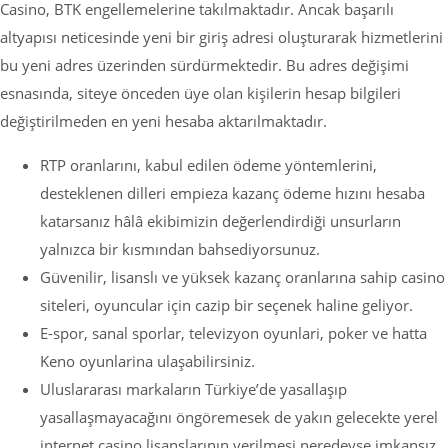
Casino, BTK engellemelerine takılmaktadır. Ancak başarılı
altyapısı neticesinde yeni bir giriş adresi oluşturarak hizmetlerini
bu yeni adres üzerinden sürdürmektedir. Bu adres değişimi
esnasında, siteye önceden üye olan kişilerin hesap bilgileri
değiştirilmeden en yeni hesaba aktarılmaktadır.
RTP oranlarını, kabul edilen ödeme yöntemlerini,
desteklenen dilleri empieza kazanç ödeme hızını hesaba
katarsanız hâlâ ekibimizin değerlendirdiği unsurların
yalnızca bir kısmından bahsediyorsunuz.
Güvenilir, lisanslı ve yüksek kazanç oranlarına sahip casino
siteleri, oyuncular için cazip bir seçenek haline geliyor.
E-spor, sanal sporlar, televizyon oyunlari, poker ve hatta
Keno oyunlarina ulaşabilirsiniz.
Uluslararası markaların Türkiye’de yasallaşıp
yasallaşmayacağını öngöremesek de yakın gelecekte yerel
internet casino lisanslarının verilmesi neredeyse imkansız