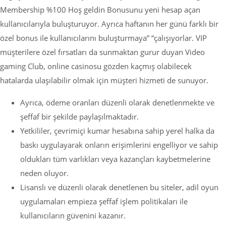
Membership %100 Hoş geldin Bonusunu yeni hesap açan
kullanıcılarıyla buluşturuyor. Ayrıca haftanın her günü farklı bir
özel bonus ile kullanıcılarını buluşturmaya” “çalışıyorlar. VIP
müşterilere özel fırsatları da sunmaktan gurur duyan Video
gaming Club, online casinosu gözden kaçmış olabilecek
hatalarda ulaşılabilir olmak için müşteri hizmeti de sunuyor.
Ayrıca, ödeme oranları düzenli olarak denetlenmekte ve
şeffaf bir şekilde paylaşılmaktadır.
Yetkililer, çevrimiçi kumar hesabına sahip yerel halka da
baskı uygulayarak onların erişimlerini engelliyor ve sahip
oldukları tüm varlıkları veya kazançları kaybetmelerine
neden oluyor.
Lisanslı ve düzenli olarak denetlenen bu siteler, adil oyun
uygulamaları empieza şeffaf işlem politikaları ile
kullanıcıların güvenini kazanır.