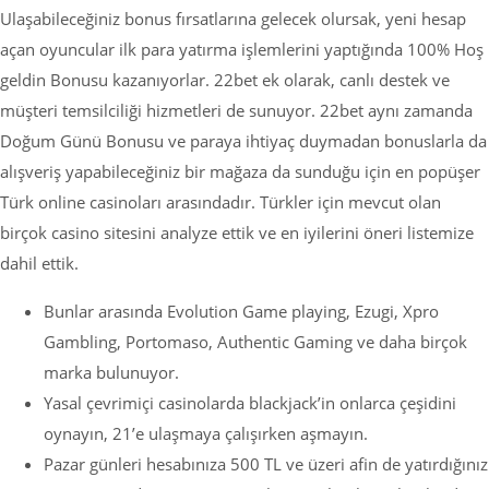
Ulaşabileceğiniz bonus fırsatlarına gelecek olursak, yeni hesap
açan oyuncular ilk para yatırma işlemlerini yaptığında 100% Hoş
geldin Bonusu kazanıyorlar. 22bet ek olarak, canlı destek ve
müşteri temsilciliği hizmetleri de sunuyor. 22bet aynı zamanda
Doğum Günü Bonusu ve paraya ihtiyaç duymadan bonuslarla da
alışveriş yapabileceğiniz bir mağaza da sunduğu için en popüşer
Türk online casinoları arasındadır. Türkler için mevcut olan
birçok casino sitesini analyze ettik ve en iyilerini öneri listemize
dahil ettik.
Bunlar arasında Evolution Game playing, Ezugi, Xpro
Gambling, Portomaso, Authentic Gaming ve daha birçok
marka bulunuyor.
Yasal çevrimiçi casinolarda blackjack’in onlarca çeşidini
oynayın, 21’e ulaşmaya çalışırken aşmayın.
Pazar günleri hesabınıza 500 TL ve üzeri afin de yatırdığınız