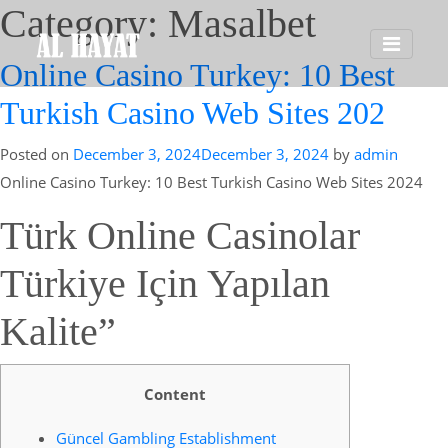
Category:
Masalbet
Online Casino Turkey: 10 Best
Turkish Casino Web Sites 202
Posted on
December 3, 2024
December 3, 2024
by
admin
Online Casino Turkey: 10 Best Turkish Casino Web Sites 2024
Türk Online Casinolar
Türkiye Için Yapılan
Kalite”
Content
Güncel Gambling Establishment