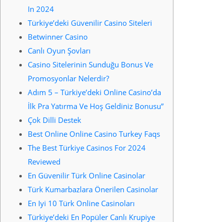
In 2024
Türkiye’deki Güvenilir Casino Siteleri
Betwinner Casino
Canlı Oyun Şovları
Casino Sitelerinin Sunduğu Bonus Ve
Promosyonlar Nelerdir?
Adım 5 – Türkiye’deki Online Casino’da
İlk Pra Yatırma Ve Hoş Geldiniz Bonusu”
Çok Dilli Destek
Best Online Online Casino Turkey Faqs
The Best Türkiye Casinos For 2024
Reviewed
En Güvenilir Türk Online Casinolar
Türk Kumarbazlara Önerilen Casinolar
En Iyi 10 Türk Online Casinoları
Türkiye’deki En Popüler Canlı Krupiye