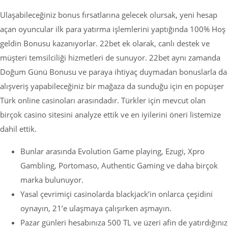
Ulaşabileceğiniz bonus fırsatlarına gelecek olursak, yeni hesap
açan oyuncular ilk para yatırma işlemlerini yaptığında 100% Hoş
geldin Bonusu kazanıyorlar. 22bet ek olarak, canlı destek ve
müşteri temsilciliği hizmetleri de sunuyor. 22bet aynı zamanda
Doğum Günü Bonusu ve paraya ihtiyaç duymadan bonuslarla da
alışveriş yapabileceğiniz bir mağaza da sunduğu için en popüşer
Türk online casinoları arasındadır. Türkler için mevcut olan
birçok casino sitesini analyze ettik ve en iyilerini öneri listemize
dahil ettik.
Bunlar arasında Evolution Game playing, Ezugi, Xpro
Gambling, Portomaso, Authentic Gaming ve daha birçok
marka bulunuyor.
Yasal çevrimiçi casinolarda blackjack’in onlarca çeşidini
oynayın, 21’e ulaşmaya çalışırken aşmayın.
Pazar günleri hesabınıza 500 TL ve üzeri afin de yatırdığınız