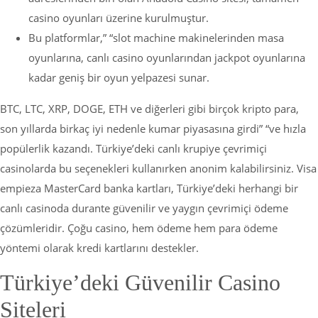
casino oyunları üzerine kurulmuştur.
Bu platformlar,” “slot machine makinelerinden masa
oyunlarına, canlı casino oyunlarından jackpot oyunlarına
kadar geniş bir oyun yelpazesi sunar.
BTC, LTC, XRP, DOGE, ETH ve diğerleri gibi birçok kripto para,
son yıllarda birkaç iyi nedenle kumar piyasasına girdi” “ve hızla
popülerlik kazandı. Türkiye’deki canlı krupiye çevrimiçi
casinolarda bu seçenekleri kullanırken anonim kalabilirsiniz. Visa
empieza MasterCard banka kartları, Türkiye’deki herhangi bir
canlı casinoda durante güvenilir ve yaygın çevrimiçi ödeme
çözümleridir. Çoğu casino, hem ödeme hem para ödeme
yöntemi olarak kredi kartlarını destekler.
Türkiye’deki Güvenilir Casino
Siteleri