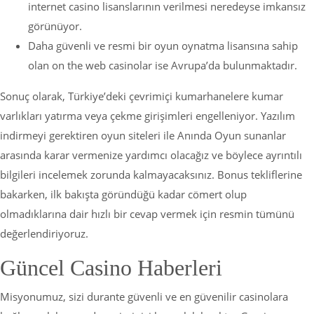
internet casino lisanslarının verilmesi neredeyse imkansız
görünüyor.
Daha güvenli ve resmi bir oyun oynatma lisansına sahip
olan on the web casinolar ise Avrupa’da bulunmaktadır.
Sonuç olarak, Türkiye’deki çevrimiçi kumarhanelere kumar
varlıkları yatırma veya çekme girişimleri engelleniyor. Yazılım
indirmeyi gerektiren oyun siteleri ile Anında Oyun sunanlar
arasında karar vermenize yardımcı olacağız ve böylece ayrıntılı
bilgileri incelemek zorunda kalmayacaksınız. Bonus tekliflerine
bakarken, ilk bakışta göründüğü kadar cömert olup
olmadıklarına dair hızlı bir cevap vermek için resmin tümünü
değerlendiriyoruz.
Güncel Casino Haberleri
Misyonumuz, sizi durante güvenli ve en güvenilir casinolara