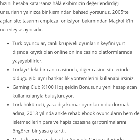
hızını hesaba katarsanız hâlâ ekibimizin değerlendirdiği
unsurların yalnızca bir kısmından bahsediyorsunuz. 2005’te
açılan site tasarım empieza fonksiyon bakımından Maçkolik’in
neredeyse aynısıdır.
Türk oyuncular, canlı krupiyeli oyunların keyfini yurt
dışında kayıtlı olan online online casino platformlarında
yaşayabilirler.
Türkiye’deki bir canlı casinoda, diğer casino sitelerinde
olduğu gibi aynı bankacılık yöntemlerini kullanabilirsiniz.
Gaming Club %100 Hoş geldin Bonusunu yeni hesap açan
kullanıcılarıyla buluşturuyor.
Türk hükümeti, yasa dışı kumar oyunlarını durdurmak
adına, 2013 yılında ankle rehab ebook oyuncuların hem de
işletmecilerin para ve hapis cezasına çarptırılmalarını
öngören bir yasa çıkarttı.
Malta lisansına sahip olan Anadolu Casino sitesinde