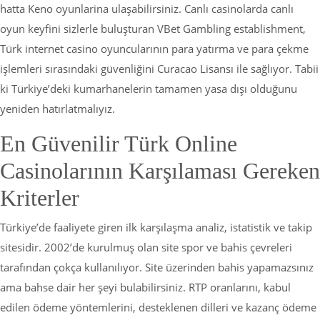
hatta Keno oyunlarina ulaşabilirsiniz. Canlı casinolarda canlı
oyun keyfini sizlerle buluşturan VBet Gambling establishment,
Türk internet casino oyuncularının para yatırma ve para çekme
işlemleri sırasındaki güvenliğini Curacao Lisansı ile sağlıyor. Tabii
ki Türkiye’deki kumarhanelerin tamamen yasa dışı olduğunu
yeniden hatırlatmalıyız.
En Güvenilir Türk Online
Casinolarının Karşılaması Gereken
Kriterler
Türkiye’de faaliyete giren ilk karşılaşma analiz, istatistik ve takip
sitesidir. 2002’de kurulmuş olan site spor ve bahis çevreleri
tarafından çokça kullanılıyor. Site üzerinden bahis yapamazsınız
ama bahse dair her şeyi bulabilirsiniz. RTP oranlarını, kabul
edilen ödeme yöntemlerini, desteklenen dilleri ve kazanç ödeme