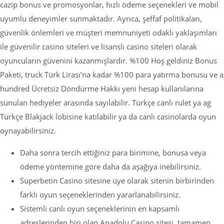
cazip bonus ve promosyonlar, hızlı ödeme seçenekleri ve mobil
uyumlu deneyimler sunmaktadır. Ayrıca, şeffaf politikaları,
güvenlik önlemleri ve müşteri memnuniyeti odaklı yaklaşımları
ile güvenilir casino siteleri ve lisanslı casino siteleri olarak
oyuncuların güvenini kazanmışlardır. %100 Hoş geldiniz Bonus
Paketi, truck Türk Lirası’na kadar %100 para yatırma bonusu ve a
hundred Ücretsiz Döndürme Hakkı yeni hesap kullanılarına
sunulan hediyeler arasında sayılabilir. Türkçe canlı rulet ya ag
Türkçe Blakjack lobisine katılabilir ya da canlı casinolarda oyun
oynayabilirsiniz.
Daha sonra tercih ettiğiniz para birimine, bonusa veya
ödeme yöntemine göre daha da aşağıya inebilirsiniz.
Süperbetin Casino sitesine üye olarak sitenin birbirinden
farklı oyun seçeneklerinden yararlanabilirsiniz.
Sistemli canlı oyun seçeneklerinin en kapsamlı
adreslerinden biri olan Anadolu Casino sitesi, tamamen