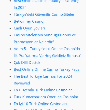
Best Online Casinos Poultry Is Offering
In 2024
Türkiye’deki Güvenilir Casino Siteleri
Betwinner Casino
Canlı Oyun Şovları
Casino Sitelerinin Sunduğu Bonus Ve
Promosyonlar Nelerdir?
Adım 5 – Türkiye’deki Online Casino’da
İlk Pra Yatırma Ve Hoş Geldiniz Bonusu”
Çok Dilli Destek
Best Online Online Casino Turkey Faqs
The Best Türkiye Casinos For 2024
Reviewed
En Güvenilir Türk Online Casinolar
Türk Kumarbazlara Önerilen Casinolar
En Iyi 10 Türk Online Casinoları