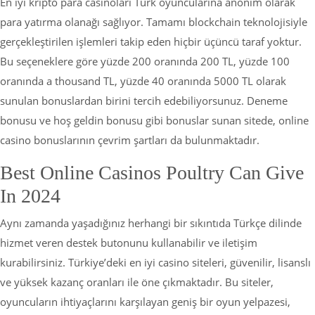
En iyi kripto para casinoları Türk oyuncularına anonim olarak
para yatırma olanağı sağlıyor. Tamamı blockchain teknolojisiyle
gerçekleştirilen işlemleri takip eden hiçbir üçüncü taraf yoktur.
Bu seçeneklere göre yüzde 200 oranında 200 TL, yüzde 100
oranında a thousand TL, yüzde 40 oranında 5000 TL olarak
sunulan bonuslardan birini tercih edebiliyorsunuz. Deneme
bonusu ve hoş geldin bonusu gibi bonuslar sunan sitede, online
casino bonuslarının çevrim şartları da bulunmaktadır.
Best Online Casinos Poultry Can Give
In 2024
Aynı zamanda yaşadığınız herhangi bir sıkıntıda Türkçe dilinde
hizmet veren destek butonunu kullanabilir ve iletişim
kurabilirsiniz. Türkiye’deki en iyi casino siteleri, güvenilir, lisanslı
ve yüksek kazanç oranları ile öne çıkmaktadır. Bu siteler,
oyuncuların ihtiyaçlarını karşılayan geniş bir oyun yelpazesi,