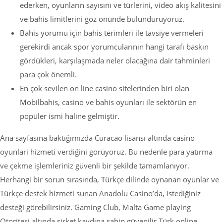
ederken, oyunların sayısını ve türlerini, video akış kalitesini
ve bahis limitlerini göz önünde bulunduruyoruz.
Bahis yorumu için bahis terimleri ile tavsiye vermeleri
gerekirdi ancak spor yorumcularının hangi tarafı baskın
gördükleri, karşılaşmada neler olacağına dair tahminleri
para çok önemli.
En çok sevilen on line casino sitelerinden biri olan
Mobilbahis, casino ve bahis oyunları ile sektörün en
popüler ismi haline gelmiştir.
Ana sayfasına baktığımızda Curacao lisansı altında casino
oyunlari hizmeti verdiğini görüyoruz. Bu nedenle para yatırma
ve çekme işlemleriniz güvenli bir şekilde tamamlanıyor.
Herhangi bir sorun sırasında, Türkçe dilinde oynanan oyunlar ve
Türkçe destek hizmeti sunan Anadolu Casino’da, istediğiniz
desteği görebilirsiniz. Gaming Club, Malta Game playing
Otoritesi altında şirket kaydına sahip güvenilir Türk online