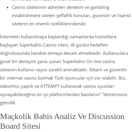
Casino sitelerinin adresleri denetim ve gambling
establishment siteleri şeffaflık konuları, güvenilir ve lisanslı
sitelerin en önemli özelliklerindendir.
İnternetin kullanılmaya başlandığı zamanlarda hizmetlere
başlayan Süperbahis Casino sitesi, ilk günkü hedefleri
doğrultusunda hareket etmeye devam etmektedir. Kullanıcılara
güzel bir deneyim şansı sunan Süperbahis On line casino
sitesinin kullanıcı sayısı sürekli artmaktadır. İtibarlı ve güvenilir
bir internet casino bulmak Türk oyuncular için zor olabilir. Biz,
ödevimizi yaptık ve ATTEMPT kullanarak casino oyunları
oynayabileceğiniz en iyi platformlardan bazılarını” “dimensions
getirdik.
Maçkolik Bahis Analiz Ve Discussion
Board Sitesi