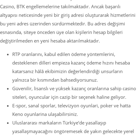
Casino, BTK engellemelerine takılmaktadır. Ancak başarılı
altyapısı neticesinde yeni bir giriş adresi oluşturarak hizmetlerini
bu yeni adres üzerinden sürdürmektedir. Bu adres değişimi
esnasında, siteye önceden üye olan kişilerin hesap bilgileri
değiştirilmeden en yeni hesaba aktarılmaktadır.
RTP oranlarını, kabul edilen ödeme yöntemlerini,
desteklenen dilleri empieza kazanç ödeme hızını hesaba
katarsanız hâlâ ekibimizin değerlendirdiği unsurların
yalnızca bir kısmından bahsediyorsunuz.
Güvenilir, lisanslı ve yüksek kazanç oranlarına sahip casino
siteleri, oyuncular için cazip bir seçenek haline geliyor.
E-spor, sanal sporlar, televizyon oyunlari, poker ve hatta
Keno oyunlarina ulaşabilirsiniz.
Uluslararası markaların Türkiye’de yasallaşıp
yasallaşmayacağını öngöremesek de yakın gelecekte yerel