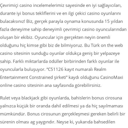
Çevrimiçi casino incelemelerimiz sayesinde en iyi sağlayıcıları,
durante iyi bonus tekliflerini ve en ilgi çekici casino oyunlarını
bulacaksınız! Biz, gerçek parayla oynama konusunda 15 yıldan
fazla deneyime sahip deneyimli çevrimiçi casino oyuncularından
oluşan bir ekibiz. Oyuncular için gerçekten neyin önemli
olduğunu hiç kimse gibi biz de bilmiyoruz. Bu Türk on the web
casino sitesinin sunduğu oyunlar oldukça geniş bir yelpazeye
sahip. Farklı miktarlarda ödüller birbirinden farklı oyunlar ile
oyuncularla buluşuyor. “C51126 kayıt numaralı Realm
Entertainment Constrained şirketi” kaydı olduğunu CasinoMaxi
online casino sitesinin ana sayfasında görebilirsiniz.
Rulet veya blackjack gibi oyunlarda, bahislerin bonus cirosuna
yalnızca küçük bir oranda dahil edilmesi ya da hiç sayılmaması
mümkündür. Bonus cirosunun gerçekleşmesi gereken belirli bir
sürenin olması ag yaygındır. Neyse ki, yukarıda bahsedilen