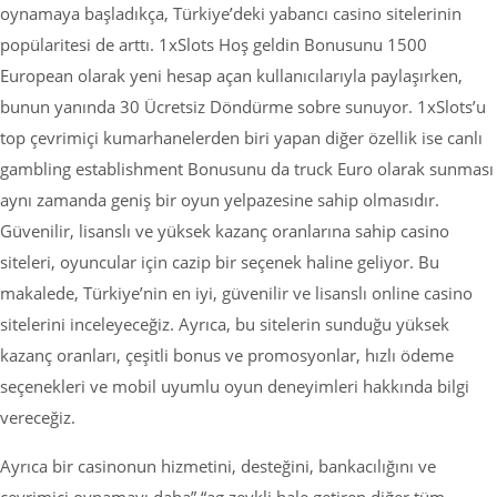
oynamaya başladıkça, Türkiye’deki yabancı casino sitelerinin
popülaritesi de arttı. 1xSlots Hoş geldin Bonusunu 1500
European olarak yeni hesap açan kullanıcılarıyla paylaşırken,
bunun yanında 30 Ücretsiz Döndürme sobre sunuyor. 1xSlots’u
top çevrimiçi kumarhanelerden biri yapan diğer özellik ise canlı
gambling establishment Bonusunu da truck Euro olarak sunması
aynı zamanda geniş bir oyun yelpazesine sahip olmasıdır.
Güvenilir, lisanslı ve yüksek kazanç oranlarına sahip casino
siteleri, oyuncular için cazip bir seçenek haline geliyor. Bu
makalede, Türkiye’nin en iyi, güvenilir ve lisanslı online casino
sitelerini inceleyeceğiz. Ayrıca, bu sitelerin sunduğu yüksek
kazanç oranları, çeşitli bonus ve promosyonlar, hızlı ödeme
seçenekleri ve mobil uyumlu oyun deneyimleri hakkında bilgi
vereceğiz.
Ayrıca bir casinonun hizmetini, desteğini, bankacılığını ve