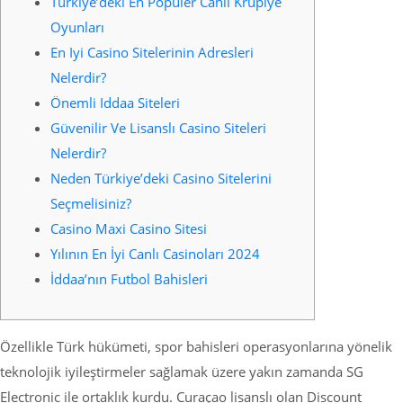
Türkiye’deki En Popüler Canlı Krupiye
Oyunları
En Iyi Casino Sitelerinin Adresleri
Nelerdir?
Önemli Iddaa Siteleri
Güvenilir Ve Lisanslı Casino Siteleri
Nelerdir?
Neden Türkiye’deki Casino Sitelerini
Seçmelisiniz?
Casino Maxi Casino Sitesi
Yılının En İyi Canlı Casinoları 2024
İddaa’nın Futbol Bahisleri
Özellikle Türk hükümeti, spor bahisleri operasyonlarına yönelik
teknolojik iyileştirmeler sağlamak üzere yakın zamanda SG
Electronic ile ortaklık kurdu. Curaçao lisanslı olan Discount