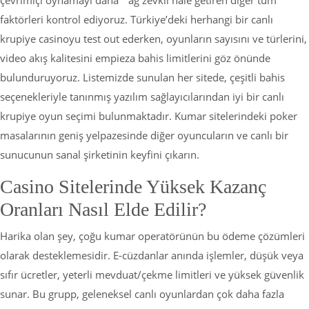
çevrimiçi oynamayı daha” “ag zevkli hale getiren diğer tüm
faktörleri kontrol ediyoruz. Türkiye’deki herhangi bir canlı
krupiye casinoyu test out ederken, oyunların sayısını ve türlerini,
video akış kalitesini empieza bahis limitlerini göz önünde
bulunduruyoruz. Listemizde sunulan her sitede, çeşitli bahis
seçenekleriyle tanınmış yazılım sağlayıcılarından iyi bir canlı
krupiye oyun seçimi bulunmaktadır. Kumar sitelerindeki poker
masalarının geniş yelpazesinde diğer oyuncuların ve canlı bir
sunucunun sanal şirketinin keyfini çıkarın.
Casino Sitelerinde Yüksek Kazanç
Oranları Nasıl Elde Edilir?
Harika olan şey, çoğu kumar operatörünün bu ödeme çözümleri
olarak desteklemesidir. E-cüzdanlar anında işlemler, düşük veya
sıfır ücretler, yeterli mevduat/çekme limitleri ve yüksek güvenlik
sunar. Bu grupp, geleneksel canlı oyunlardan çok daha fazla