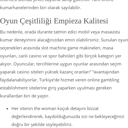
kumarhanelerinden biri olarak sayılabilir.
Oyun Çeşitliliği Empieza Kalitesi
Bu nedenle, orada durante tatmin edici mobil veya masaüstü
kumar deneyimini alacağınızdan emin olabilirsiniz. Sunulan oyun
seçenekleri arasında slot machine game makineleri, masa
oyunları, canlı casino ve spor bahisleri gibi birçok kategori yer
alıyor. Oyuncular, tercihlerine uygun oyunlar arasından seçim
yaparak casino siteleri yüksek kazanç oranları” “avantajından
faydalanabiliyorlar. Türkiye’de hizmet veren online gambling
establishment sitelerine giriş yaparken uyulması gereken
kurallardan biri de yaştır.
Her sitenin the woman küçük detayını bizzat
değerlendirerek, kaydolduğunuzda sizi ne bekleyeceğinizi
doğru bir şekilde söyleyebiliriz.