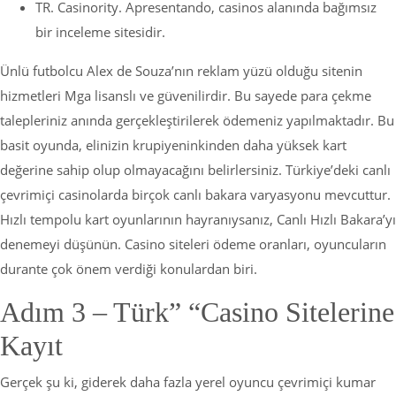
TR. Casinority. Apresentando, casinos alanında bağımsız
bir inceleme sitesidir.
Ünlü futbolcu Alex de Souza’nın reklam yüzü olduğu sitenin
hizmetleri Mga lisanslı ve güvenilirdir. Bu sayede para çekme
talepleriniz anında gerçekleştirilerek ödemeniz yapılmaktadır. Bu
basit oyunda, elinizin krupiyeninkinden daha yüksek kart
değerine sahip olup olmayacağını belirlersiniz. Türkiye’deki canlı
çevrimiçi casinolarda birçok canlı bakara varyasyonu mevcuttur.
Hızlı tempolu kart oyunlarının hayranıysanız, Canlı Hızlı Bakara’yı
denemeyi düşünün. Casino siteleri ödeme oranları, oyuncuların
durante çok önem verdiği konulardan biri.
Adım 3 – Türk” “Casino Sitelerine
Kayıt
Gerçek şu ki, giderek daha fazla yerel oyuncu çevrimiçi kumar