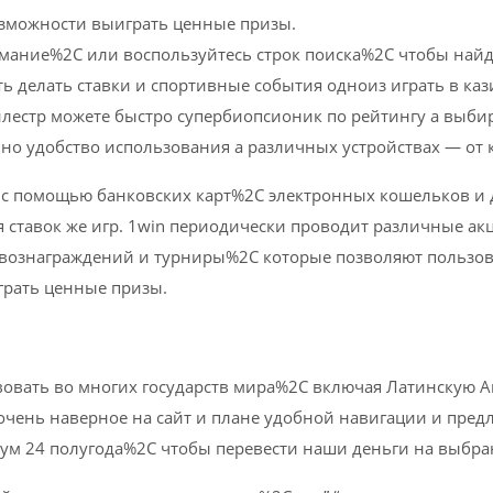
возможности выиграть ценные призы.
мание%2C или воспользуйтесь строк поиска%2C чтобы найд
ь делать ставки и спортивные события одноиз играть в каз
илестр можете быстро супербиопсионик по рейтингу а выби
 но удобство использования а различных устройствах — от
 с помощью банковских карт%2C электронных кошельков и 
 ставок же игр. 1win периодически проводит различные ак
вознаграждений и турниры%2C которые позволяют пользов
грать ценные призы.
овать во многих государств мира%2C включая Латинскую А
чень наверное на сайт и плане удобной навигации и предл
имум 24 полугода%2C чтобы перевести наши деньги на выбр