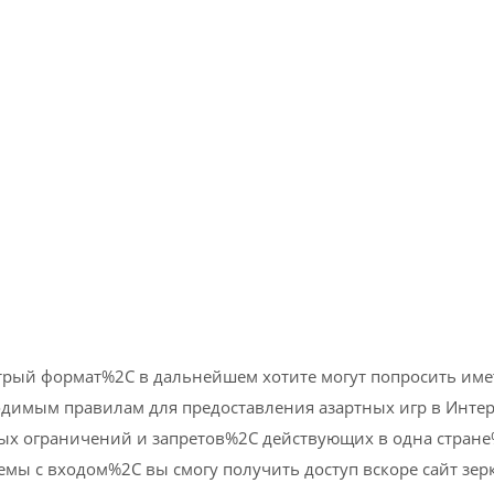
трый формат%2C в дальнейшем хотите могут попросить им
имым правилам для предоставления азартных игр в Интерн
ых ограничений и запретов%2C действующих в одна стране
емы с входом%2C вы смогу получить доступ вскоре сайт зерк