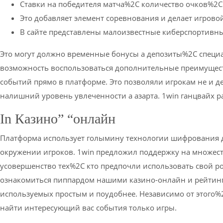
Ставки на победителя матча%2C количество очков%2C
Это добавляет элемент соревнования и делает игров
В сайте представлены малоизвестные киберспортивные
Это могут должно временные бонусы а депозиты%2C специал
возможность воспользоваться дополнительные преимущест
событий прямо в платформе. Это позволяли игрокам не и 
налишний уровень увлеченности а азарта. 1win ганцвайх 
In Казино” “онлайн
Платформа использует голымину технологии шифрования 
окружении игроков. 1win предложил поддержку на множес
усовершенство тех%2C кто предпочли использовать свой р
ознакомиться пиппардом нашими казино-онлайн и рейтинг
используемых простым и поудобнее. Независимо от этого%
найти интересующий вас события только игры.