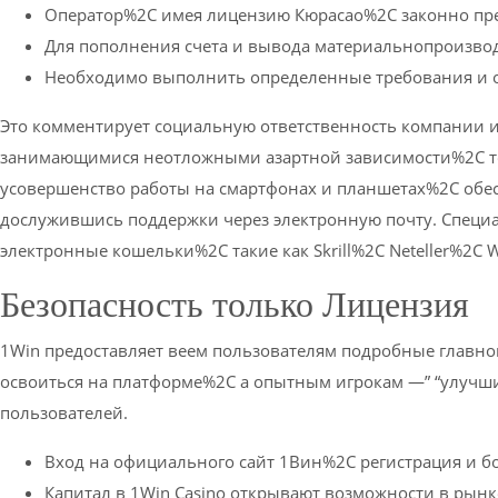
Оператор%2C имея лицензию Кюрасао%2C законно пред
Для пополнения счета и вывода материальнопроизводс
Необходимо выполнить определенные требования и о
Это комментирует социальную ответственность компании и
занимающимися неотложными азартной зависимости%2C тол
усовершенство работы на смартфонах и планшетах%2C обесп
дослужившись поддержки через электронную почту. Специа
электронные кошельки%2C такие как Skrill%2C Neteller%2C 
Безопасность только Лицензия
1Win предоставляет веем пользователям подробные главн
освоиться на платформе%2C а опытным игрокам —” “улучши
пользователей.
Вход на официального сайт 1Вин%2C регистрация и б
Капитал в 1Win Casino открывают возможности в рынк