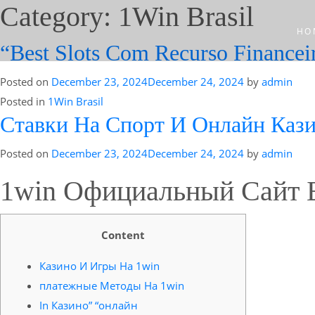
Category:
1Win Brasil
HO
“Best Slots Com Recurso Financeir
Posted on
December 23, 2024
December 24, 2024
by
admin
Posted in
1Win Brasil
Ставки На Спорт И Онлайн Каз
Posted on
December 23, 2024
December 24, 2024
by
admin
1win Официальный Сайт Б
Content
Казино И Игры На 1win
платежные Методы На 1win
In Казино” “онлайн