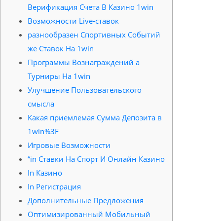
Верификация Счета В Казино 1win
Возможности Live-ставок
разнообразен Спортивных Событий
же Ставок На 1win
Программы Вознаграждений а
Турниры На 1win
Улучшение Пользовательского
смысла
Какая приемлемая Сумма Депозита в
1win%3F
Игровые Возможности
“in Ставки На Спорт И Онлайн Казино
In Казино
In Регистрация
Дополнительные Предложения
Оптимизированный Мобильный