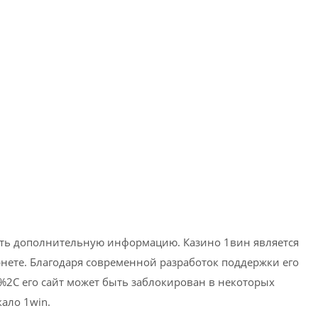
еть дополнительную информацию. Казино 1вин является
ете. Благодаря современной разработок поддержки его
%2C его сайт может быть заблокирован в некоторых
ало 1win.