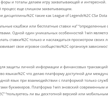
 форы и тоталы делаем игру захватывающей и интересной.
ой процесс еще слишком захватывающим.
 дисциплины%2C такие как League of Legends%2C CSи Dota 
ьные кэшбэки или бесплатные ставки на” “определенные со
вами. Одной один уникальных особенностей 1win являетс
делать ставки%2C только и наслаждаться просмотром своих
развивает свое игровое сообщество%2C организуя зависимо
для защиты личной информации и финансовых транзакций%
тво языках%2C что делаю платформу доступной дли междун
одной язык при взаимодействии с платформой только служ
ами букмекеров. Платформа 1win эновский современным и
2C” “пользуетесь ли вы десктопной версией или мобильны