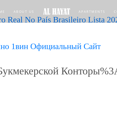
ME
ABOUT US
APARTMENTS
C
o Real No País Brasileiro Lista 20
ино 1вин Официальный Сайт
укмекерской Конторы%3A 