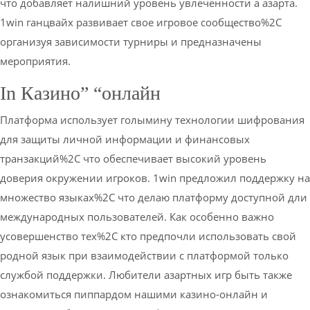
что добавляет налишний уровень увлеченности а азарта.
1win ганцвайх развивает свое игровое сообщество%2C
организуя зависимости турниры и предназначены
мероприятия.
In Казино” “онлайн
Платформа использует голымину технологии шифрования
для защиты личной информации и финансовых
транзакций%2C что обеспечивает высокий уровень
доверия окружении игроков. 1win предложил поддержку на
множество языках%2C что делаю платформу доступной дли
международных пользователей. Как особенно важно
усовершенство тех%2C кто предпочли использовать свой
родной язык при взаимодействии с платформой только
службой поддержки. Любители азартных игр быть также
ознакомиться пиппардом нашими казино-онлайн и