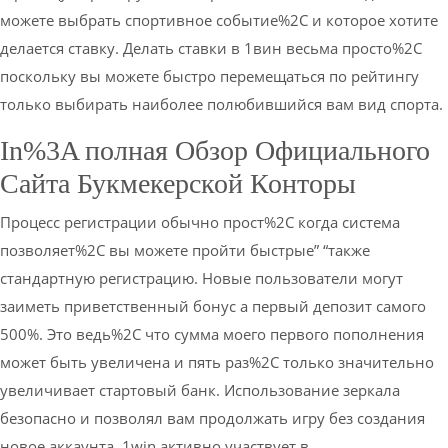
можете выбрать спортивное событие%2C и которое хотите
делается ставку. Делать ставки в 1вин весьма просто%2C
поскольку вы можете быстро перемещаться по рейтингу
только выбирать наиболее полюбившийся вам вид спорта.
In%3A полная Обзор Официального
Сайта Букмекерской Конторы
Процесс регистрации обычно прост%2C когда система
позволяет%2C вы можете пройти быстрые” “также
стандартную регистрацию. Новые пользователи могут
заиметь приветственный бонус а первый депозит самого
500%. Это ведь%2C что сумма моего первого пополнения
может быть увеличена и пять раз%2C только значительно
увеличивает стартовый банк. Использование зеркала
безопасно и позволял вам продолжать игру без создания
новое аккаунта. 1win активно участвует в