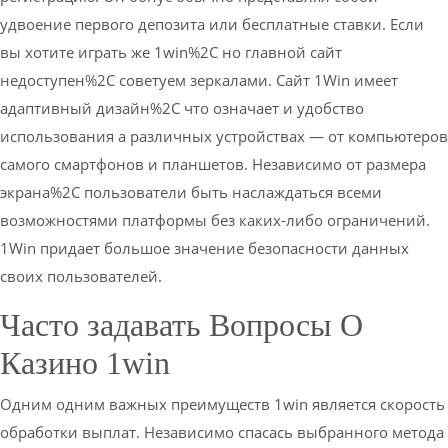
удвоение первого депозита или бесплатные ставки. Если
вы хотите играть же 1win%2C но главной сайт
недоступен%2C советуем зеркалами. Сайт 1Win имеет
адаптивный дизайн%2C что означает и удобство
использования а различных устройствах — от компьютеров
самого смартфонов и планшетов. Независимо от размера
экрана%2C пользователи быть наслаждаться всеми
возможностями платформы без каких-либо ограничений.
1Win придает большое значение безопасности данных
своих пользователей.
Часто задавать Вопросы О
Казино 1win
Одним одним важных преимуществ 1win является скорость
обработки выплат. Независимо спасась выбранного метода