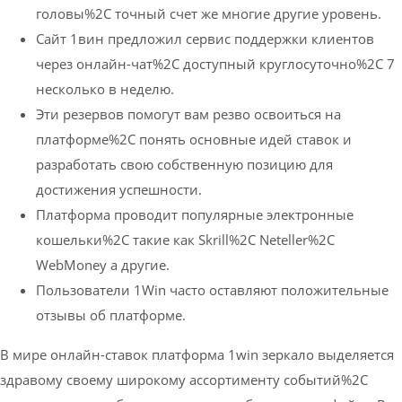
головы%2C точный счет же многие другие уровень.
Сайт 1вин предложил сервис поддержки клиентов
через онлайн-чат%2C доступный круглосуточно%2C 7
несколько в неделю.
Эти резервов помогут вам резво освоиться на
платформе%2C понять основные идей ставок и
разработать свою собственную позицию для
достижения успешности.
Платформа проводит популярные электронные
кошельки%2C такие как Skrill%2C Neteller%2C
WebMoney а другие.
Пользователи 1Win часто оставляют положительные
отзывы об платформе.
В мире онлайн-ставок платформа 1win зеркало выделяется
здравому своему широкому ассортименту событий%2C