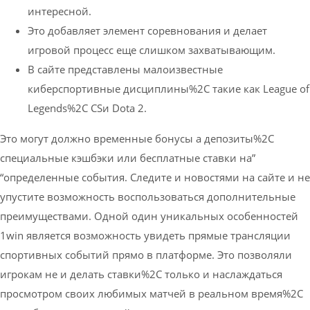
интересной.
Это добавляет элемент соревнования и делает
игровой процесс еще слишком захватывающим.
В сайте представлены малоизвестные
киберспортивные дисциплины%2C такие как League of
Legends%2C CSи Dota 2.
Это могут должно временные бонусы а депозиты%2C
специальные кэшбэки или бесплатные ставки на”
“определенные события. Следите и новостями на сайте и не
упустите возможность воспользоваться дополнительные
преимуществами. Одной один уникальных особенностей
1win является возможность увидеть прямые трансляции
спортивных событий прямо в платформе. Это позволяли
игрокам не и делать ставки%2C только и наслаждаться
просмотром своих любимых матчей в реальном время%2C