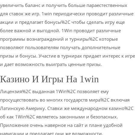
увеличить баланс и получить больше параестественных
для ставок же игр. 1win периодически проводит различные
акции и предлагает бонусы%2C чтобы сделать игру еще
более важной и выгодной. 1Win проводит различные
программы вознаграждений и турниры%2C которые
позволяют пользователям получать дополнительные
призы и бонусы. Участие в турнирах придает интерес к игре
и дает возможность выиграть ценные призы.
Казино И Игры На 1win
Лицензия%2C выданная 1Win%2C позволяет ему
просуществовать во многих государств мира%2C включая
Латинскую Америку. Ставки же международном казино%2C
об как 1Win%2C являетесь законными и безопасных.
Приложение очень наверное на сайт и плане удобной
навигации и предлагает они же возможности.