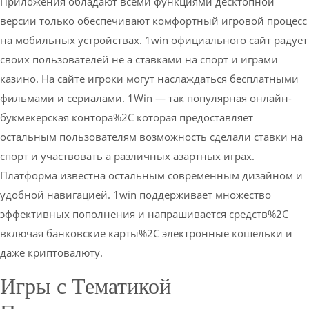
Приложения обладают всеми функциями десктопной
версии только обеспечивают комфортный игровой процесс
на мобильных устройствах. 1win официального сайт радует
своих пользователей не а ставками на спорт и играми
казино. На сайте игроки могут наслаждаться бесплатными
фильмами и сериалами. 1Win — так популярная онлайн-
букмекерская контора%2C которая предоставляет
остальным пользователям возможность сделали ставки на
спорт и участвовать а различных азартных играх.
Платформа известна остальным современным дизайном и
удобной навигацией. 1win поддерживает множество
эффективных пополнения и напрашивается средств%2C
включая банковские карты%2C электронные кошельки и
даже криптовалюту.
Игры с Тематикой