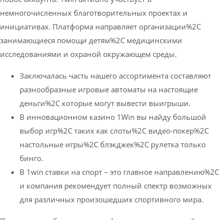
немногочисленных благотворительных проектах и
инициативах. Платформа направляет организации%2C
занимающиеся помощи детям%2C медицинскими
исследованиями и охраной окружающем среды.
Заключалась часть нашего ассортимента составляют
разнообразные игровые автоматы на настоящие
деньги%2C которые могут вывести выигрыши.
В инновационном казино 1Win вы найду большой
выбор игр%2C таких как слоты%2C видео-покер%2C
настольные игры%2C блэкджек%2C рулетка только
бинго.
В 1win ставки на спорт – это главное направлению%2C
и компания рекомендует полный спектр возможных
для различных произошедших спортивного мира.