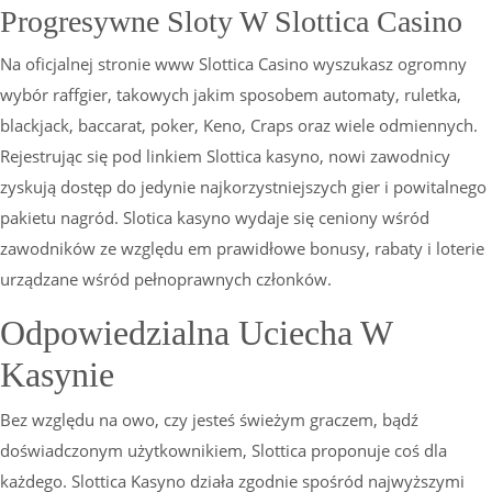
Progresywne Sloty W Slottica Casino
Na oficjalnej stronie www Slottica Casino wyszukasz ogromny
wybór raffgier, takowych jakim sposobem automaty, ruletka,
blackjack, baccarat, poker, Keno, Craps oraz wiele odmiennych.
Rejestrując się pod linkiem Slottica kasyno, nowi zawodnicy
zyskują dostęp do jedynie najkorzystniejszych gier i powitalnego
pakietu nagród. Slotica kasyno wydaje się ceniony wśród
zawodników ze względu em prawidłowe bonusy, rabaty i loterie
urządzane wśród pełnoprawnych członków.
Odpowiedzialna Uciecha W
Kasynie
Bez względu na owo, czy jesteś świeżym graczem, bądź
doświadczonym użytkownikiem, Slottica proponuje coś dla
każdego. Slottica Kasyno działa zgodnie spośród najwyższymi