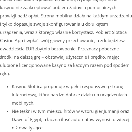
kasyno nie zaakceptować pobiera żadnych pomocniczych
prowizji bądź opłat. Strona mobilna działa na każdym urządzeniu
i tylko dopasuje swoje skonfigurowania u dołu kątem
urządzenia, wraz z którego właśnie korzystasz. Pobierz Slottica
Casino App i wpłać swój główny przechowanie, a zdobędziesz
dwadzieścia EUR zbytnio bezowocnie. Przeznacz poboczne
środki na dalszą grę – obstawiaj użytecznie i prędko, mając
ulubione licencjonowane kasyno za każdym razem pod spodem
ręką.
Kasyno Slottica proponuje w pełni responsywną stronę
internetową, która bardzo dobrze działa na urządzeniach
mobilnych.
Nie tęskni w tym miejscu hitów w wzoru gier Jumanji oraz
Dawn of Egypt, a łączna ilość automatów wynosi tu więcej
niż dwa tysiące.