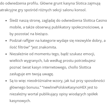
do odwiedzenia profilu. Główne grunt kasyna Slotica zajmują
atrakcyjne gry spośród różnych sekcji salonu konsol.
Śledź naszą stronę, zaglądaj do odwiedzenia Slottica Casino
mobile, a także obserwuj publikatory społecznościowe, a
by pozostać na bieżąco.
Podział raffgier na kategorie wydaje się niezwykle dobry, a
ilość filtrów” “jest znakomita.
Niezależnie od momentu tego, bądź szukasz emocji,
wielkich wygranych, lub według prostu potrzebujesz
poznać świat kasyn internetowego, chollo Slottica
zasługuje em twoją uwagę.
Są to więc nieodróżnialne wzory, jak tuż przy sposobności
głównego bonusu.” “newlinePolskieKasynoHEX jest to
niezależny wortal publikujący opisy wiodących spółek
kasynowych.