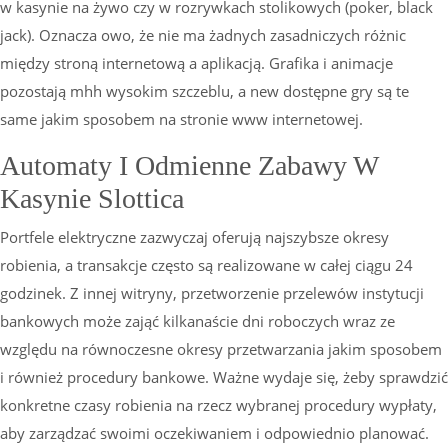
w kasynie na żywo czy w rozrywkach stolikowych (poker, black
jack). Oznacza owo, że nie ma żadnych zasadniczych różnic
między stroną internetową a aplikacją. Grafika i animacje
pozostają mhh wysokim szczeblu, a new dostępne gry są te
same jakim sposobem na stronie www internetowej.
Automaty I Odmienne Zabawy W
Kasynie Slottica
Portfele elektryczne zazwyczaj oferują najszybsze okresy
robienia, a transakcje często są realizowane w całej ciągu 24
godzinek. Z innej witryny, przetworzenie przelewów instytucji
bankowych może zająć kilkanaście dni roboczych wraz ze
względu na równoczesne okresy przetwarzania jakim sposobem
i również procedury bankowe. Ważne wydaje się, żeby sprawdzić
konkretne czasy robienia na rzecz wybranej procedury wypłaty,
aby zarządzać swoimi oczekiwaniem i odpowiednio planować.