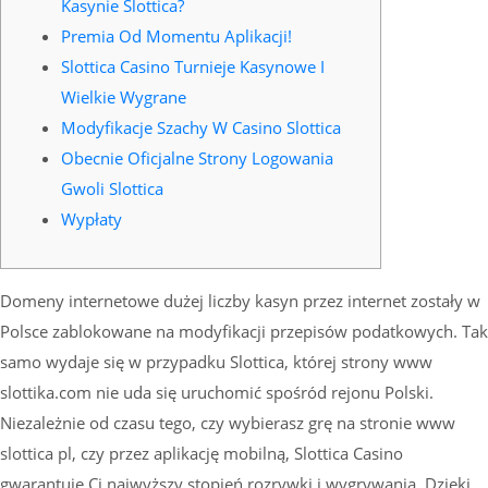
Kasynie Slottica?
Premia Od Momentu Aplikacji!
Slottica Casino Turnieje Kasynowe I
Wielkie Wygrane
Modyfikacje Szachy W Casino S͏lot͏tica
Obecnie Oficjalne Strony Logowania
Gwoli Slottica
Wypłaty
Domeny internetowe dużej liczby kasyn przez internet zostały w
Polsce zablokowane na modyfikacji przepisów podatkowych. Tak
samo wydaje się w przypadku Slottica, której strony www
slottika.com nie uda się uruchomić spośród rejonu Polski.
Niezależnie od czasu tego, czy wybierasz grę na stronie www
slottica pl, czy przez aplikację mobilną, Slottica Casino
gwarantuje Ci najwyższy stopień rozrywki i wygrywania. Dzięki