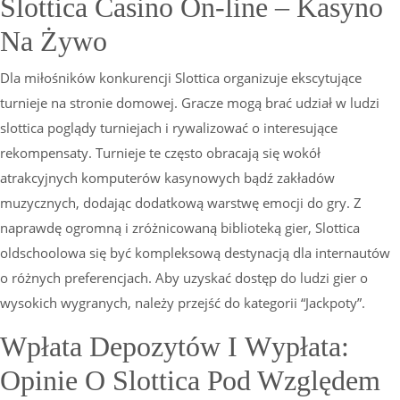
Slottica Casino On-line – Kasyno
Na Żywo
Dla miłośników konkurencji Slottica organizuje ekscytujące
turnieje na stronie domowej. Gracze mogą brać udział w ludzi
slottica poglądy turniejach i rywalizować o interesujące
rekompensaty. Turnieje te często obracają się wokół
atrakcyjnych komputerów kasynowych bądź zakładów
muzycznych, dodając dodatkową warstwę emocji do gry. Z
naprawdę ogromną i zróżnicowaną biblioteką gier, Slottica
oldschoolowa się być kompleksową destynacją dla internautów
o różnych preferencjach. Aby uzyskać dostęp do ludzi gier o
wysokich wygranych, należy przejść do kategorii “Jackpoty”.
Wрłаtа Dероzуtów І Wурłаtа:
Оріnіе О Slоttіса Роd Względеm