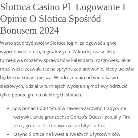
Slottica Casino Pl ️ Logowanie I
Opinie O Slotica Spośród
Bonusem 2024
Warto stworzyć swój w Slottica login, zalogować się we
wypróbować ofertę tegoż kasyna. W każdej czasie listę
turniejową możemy sprawdzić w kalendarzu rozgrywek, jakie
możliwości zezwala też na sprytne zaplanowanie, kiedy uciecha
będzie najkorzystniejsza. W odróżnieniu od wielu kasyn
sieciowych, udział w turniejach wydaje się możliwy odrzucić
tylko poprze grę na niektórych slotach.
Spis ponad 6000 tytułów zawiera zarówno tradycyjne
rozrywki, takie grunzochse Gonzo’s Quest i actually Fire
Joker, grunzochse i nowoczesne hity slottica.
Kasyno Slottica na kwestia świeżych użytkowników