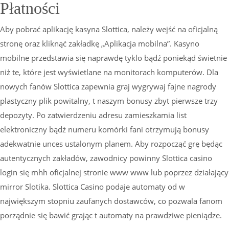
Рłаtnоśсі
Aby pobrać aplikację kasyna Slottica, należy wejść na oficjalną
stronę oraz kliknąć zakładkę „Aplikacja mobilna”. Kasyno
mobilne przedstawia się naprawdę tyklo bądź poniekąd świetnie
niż te, które jest wyświetlane na monitorach komputerów. Dla
nowych fanów Slottica zapewnia graj wygrywaj fajne nagrody
plastyczny plik powitalny, t naszym bonusy zbyt pierwsze trzy
depozyty. Po zatwierdzeniu adresu zamieszkamia list
elektroniczny bądź numeru komórki fani otrzymują bonusy
adekwatnie unces ustalonym planem. Aby rozpocząć grę będąc
autentycznych zakładów, zawodnicy powinny Slottica casino
login się mhh oficjalnej stronie www www lub poprzez działający
mirror Slotika. Slottica Casino podaje automaty od w
największym stopniu zaufanych dostawców, co pozwala fanom
porządnie się bawić grając t automaty na prawdziwe pieniądze.