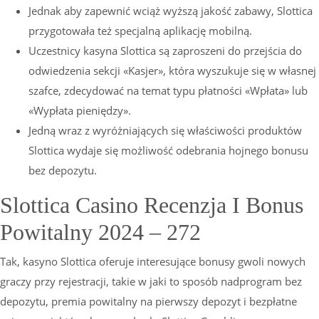
Jednak aby zapewnić wciąż wyższą jakość zabawy, Slottica
przygotowała też specjalną aplikację mobilną.
Uczestnicy kasyna Slottica są zaproszeni do przejścia do
odwiedzenia sekcji «Kasjer», która wyszukuje się w własnej
szafce, zdecydować na temat typu płatności «Wpłata» lub
«Wypłata pieniędzy».
Jedną wraz z wyróżniających się właściwości produktów
Slottica wydaje się możliwość odebrania hojnego bonusu
bez depozytu.
Slottica Casino Recenzja I Bonus
Powitalny 2024 – 272
Tak, kasyno Slottica oferuje interesujące bonusy gwoli nowych
graczy przy rejestracji, takie w jaki to sposób nadprogram bez
depozytu, premia powitalny na pierwszy depozyt i bezpłatne