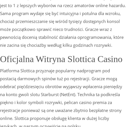
jest to 1 z lepszych wyborów na rzecz amatorów online hazardu.
Sama program wydaje się być intuicyjna i potulna dla wzroku,
chociaż przemieszczanie się wśród tysięcy dostępnych konsol
może początkowo sprawić nieco trudności. Gracze wraz z
pewnością docenią stabilność działania oprogramowania, które
nie zacina się chociażby według kilku godzinach rozrywki.
Oficjalna Witryna Slottica Casino
Platforma Slottica przyznaje popularny nadprogram pod
postacią darmowych spinów tuż po rejestracji. Gracze mogą
odebrać pięćdziesięciu obrotów wyjąwszy wpłacenia pieniędzy
na konto gwoli slotu Starburst (NetEnt). Technika ta podkreśla
piękno i kolor symboli rozrywki, pelican casino premia za
rejestracje ponieważ są one uważane zbytnio bezpłatne strony
online. Slottica proponuje obsługę klienta w dużej liczby
językach, w naszym oczywiście na polsku.