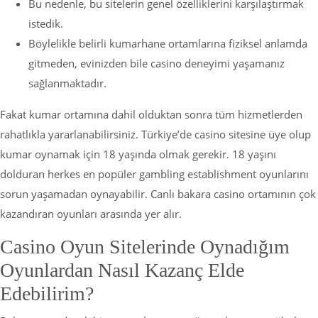
Bu nedenle, bu sitelerin genel özelliklerini karşılaştırmak
istedik.
Böylelikle belirli kumarhane ortamlarına fiziksel anlamda
gitmeden, evinizden bile casino deneyimi yaşamanız
sağlanmaktadır.
Fakat kumar ortamına dahil olduktan sonra tüm hizmetlerden
rahatlıkla yararlanabilirsiniz. Türkiye’de casino sitesine üye olup
kumar oynamak için 18 yaşında olmak gerekir. 18 yaşını
dolduran herkes en popüler gambling establishment oyunlarını
sorun yaşamadan oynayabilir. Canlı bakara casino ortamının çok
kazandıran oyunları arasında yer alır.
Casino Oyun Sitelerinde Oynadığım
Oyunlardan Nasıl Kazanç Elde
Edebilirim?