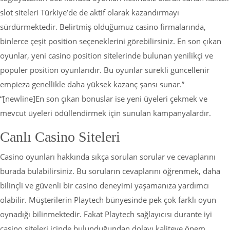
slot siteleri Türkiye’de de aktif olarak kazandırmayı
sürdürmektedir. Belirtmiş olduğumuz casino firmalarında,
binlerce çeşit position seçeneklerini görebilirsiniz. En son çıkan
oyunlar, yeni casino position sitelerinde bulunan yenilikçi ve
popüler position oyunlarıdır. Bu oyunlar sürekli güncellenir
empieza genellikle daha yüksek kazanç şansı sunar.”
“[newline]En son çıkan bonuslar ise yeni üyeleri çekmek ve
mevcut üyeleri ödüllendirmek için sunulan kampanyalardır.
Canlı Casino Siteleri
Casino oyunları hakkında sıkça sorulan sorular ve cevaplarını
burada bulabilirsiniz. Bu soruların cevaplarını öğrenmek, daha
bilinçli ve güvenli bir casino deneyimi yaşamanıza yardımcı
olabilir. Müşterilerin Playtech bünyesinde pek çok farklı oyun
oynadığı bilinmektedir. Fakat Playtech sağlayıcısı durante iyi
casino siteleri içinde bulunduğundan dolayı kaliteye önem