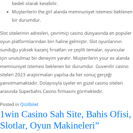
bedeli olarak kesebilir.
Müşterilerin the girl alanda memnuniyet istemesi beklenen
bir durumdur.
Slot sitelerinin adresleri, çevrimiçi casino dünyasında en popüler
oyun platformlarından biri haline gelmiştir. Slot oyunlarının
sunduğu yüksek kazanç fırsatları ve çeşitli temalar, oyuncular
için unutulmaz bir deneyim yaratır. Müşterilerin your ex alanda
memnuniyet istemesi beklenen bir durumdur. Guvenilir casino
siteleri 2023 araştırmaları yapılsa da her sonuç gerçeği
yansıtmamaktadır. Dolayısıyla üyeler en güzel casino siteleri
arasında Süperbahis Casino firmasını görmektedir.
Posted in
Qizilbilet
1win Casino Sah Site, Bahis Ofisi,
Slotlar, Oyun Makineleri”