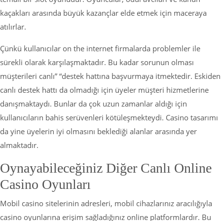
kaçakları arasında büyük kazançlar elde etmek için maceraya
atılırlar.
Çünkü kullanıcılar on the internet firmalarda problemler ile
sürekli olarak karşılaşmaktadır. Bu kadar sorunun olması
müşterileri canlı” “destek hattına başvurmaya itmektedir. Eskiden
canlı destek hattı da olmadığı için üyeler müşteri hizmetlerine
danışmaktaydı. Bunlar da çok uzun zamanlar aldığı için
kullanıcıların bahis serüvenleri kötüleşmekteydi. Casino tasarımı
da yine üyelerin iyi olmasını beklediği alanlar arasında yer
almaktadır.
Oynayabileceğiniz Diğer Canlı Online
Casino Oyunları
Mobil casino sitelerinin adresleri, mobil cihazlarınız aracılığıyla
casino oyunlarına erişim sağladığınız online platformlardır. Bu