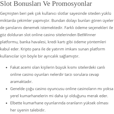
Slot Bonusları Ve Promosyonlar
Geçmişten beri pek çok kullanıcı slotlar sayesinde siteden yüklü
miktarda çekimler yapmıştır. Bundan dolayı bunları gören üyeler
de şanslarını denemek istemektedir. Farklı ödeme seçenekleri ile
göz dolduran slot online casino sitelerinden BetWinner
platformu, banka havalesi, kredi kartı gibi ödeme yöntemleri
kabul eder. Kripto para ile de yatırım imkanı sunan platform
kullanıcılar için böyle bir ayrıcalık sağlamıştır.
Fakat acemi olan kişilerin büyük kısmı sitelerdeki canlı
online casino oyunları nelerdir tarzı sorulara cevap
aramaktadır.
Genelde çoğu casino oyuncusu online casinoların mı yoksa
yerel kumarhanelerin mi daha iyi olduğunu merak eder.
Elbette kumarhane oyunlarında oranların yüksek olması
her üyenin talebidir.