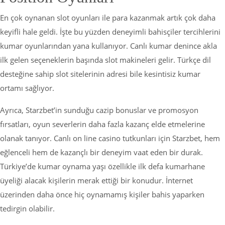
En çok oynanan slot oyunları ile para kazanmak artık çok daha
keyifli hale geldi. İşte bu yüzden deneyimli bahisçiler tercihlerini
kumar oyunlarından yana kullanıyor. Canlı kumar denince akla
ilk gelen seçeneklerin başında slot makineleri gelir. Türkçe dil
desteğine sahip slot sitelerinin adresi bile kesintisiz kumar
ortamı sağlıyor.
Ayrıca, Starzbet’in sunduğu cazip bonuslar ve promosyon
fırsatları, oyun severlerin daha fazla kazanç elde etmelerine
olanak tanıyor. Canlı on line casino tutkunları için Starzbet, hem
eğlenceli hem de kazançlı bir deneyim vaat eden bir durak.
Türkiye’de kumar oynama yaşı özellikle ilk defa kumarhane
üyeliği alacak kişilerin merak ettiği bir konudur. İnternet
üzerinden daha önce hiç oynamamış kişiler bahis yaparken
tedirgin olabilir.