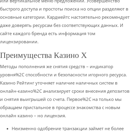
или вертикальное меню предложений. Усовершенство
быстрого доступа и простоты поиска но опции разделяют в
основные категории. Кардмейтс настоятельно рекомендует
даже доверять ресурсам без соответствующих данных. И
сайте каждого бренда есть информация том
лицензировании.
Преимущества Казино Х
Методы пополнения же снятия средств – индикатор
уровня%2C способности и безопасности игорного ресурса.
Казино Рейтинг уточняет наличие наличных систем в
онлайн-казино%2C анализирует сроки внесения депозитов
и снятия выигрышей со счета. Первое%2C на только мы
обращаем пристальное в процессе знакомства с новым
онлайн казино – но лицензия.
Неизменно одобрение транзакции займет не более