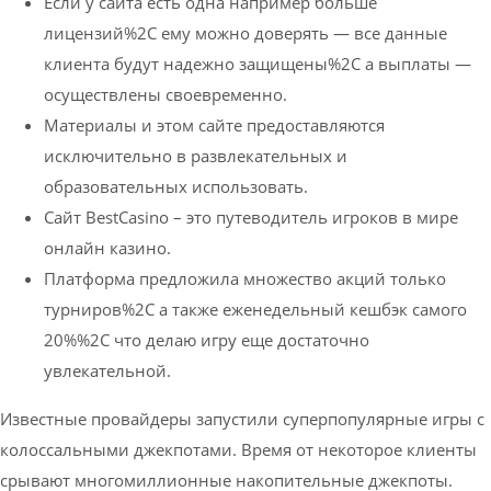
Если у сайта есть одна например больше
лицензий%2C ему можно доверять — все данные
клиента будут надежно защищены%2C а выплаты —
осуществлены своевременно.
Материалы и этом сайте предоставляются
исключительно в развлекательных и
образовательных использовать.
Сайт BestCasino – это путеводитель игроков в мире
онлайн казино.
Платформа предложила множество акций только
турниров%2C а также еженедельный кешбэк самого
20%%2C что делаю игру еще достаточно
увлекательной.
Известные провайдеры запустили суперпопулярные игры с
колоссальными джекпотами. Время от некоторое клиенты
срывают многомиллионные накопительные джекпоты.