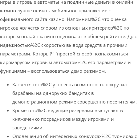
игры в игровые автоматы на подлинные деньги в онлайн
казино лучше скачать мобильное приложение с
официального сайта казино. Напомним%2C что оценка
игроков является словом из основных критериев%2C по
которым онлайн казино оценивают в общем рейтинге. Др с
надежностью%2C скоростью вывода средств а прочими
параметрами. Который” “простой способ познакомиться
киромарусом игровым автоматом%2C его параметрами и
функциями – воспользоваться демо режимом.
Касается того%2C у но есть возможность покрутил
барабаны на одноруких бандитах в
демонстрационном режиме совершенно посетителям.
Кроме того%2C ведущие резервами выступают в
княжеченко посредников между игроками и
заведениями.
Оповещения об интересных конкурсах%2C турнирах с