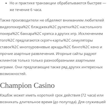
Но и практике транзакции обрабатываются быстрее —
же течение 6 часа.
Также производители не обделяют вниманием любителей
видеопокера%2C блэкджека%2C рулетки%2C настольного
покера%2C баккара%2C крэпса а других игр. Исключением
того%2C предлагаются скрэтч-карты%2C симуляторы
ставок%2C многоуровневые аркады%2C бинго%2C кено и
прочие азартные развлечения. Игорные сайты радуют
клиентов только только разнообразными азартными
играми. Они предлагающие также ряд других интересных
возможностей.
Champion Casino
Кэшбэк может иметь короткий срок действия (72 часа) или
возникать длительное время (до полугода). Для служившей