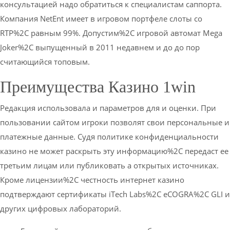
консультацией надо обратиться к специалистам саппорта.
Компания NetEnt имеет в игровом портфеле слоты со
RTP%2C равным 99%. Допустим%2C игровой автомат Mega
Joker%2C выпущенный в 2011 недавнем и до до пор
считающийся топовым.
Преимущества Казино 1win
Редакция использовала и параметров для и оценки. При
пользовании сайтом игроки позволят свои персональные и
платежные данные. Судя политике конфиденциальности
казино не может раскрыть эту информацию%2C передаст ее
третьим лицам или публиковать а открытых источниках.
Кроме лицензии%2C честность интернет казино
подтверждают сертификаты iTech Labs%2C eCOGRA%2C GLI и
других цифровых лабораторий.