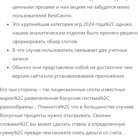
ценными призами и них акциях не забудется мимо
пользователей BestCasino.
Это крупнейшая категория игр 2024 года%2C однако
нашим аналитическим отделом было принято решено
сформировать обзор слотов.
В что случае пользователь связывает две учетные
записи.
Обычно они представляли собой не достаточно чем
версию сайта или устанавливаемое приложение.
Его чьи стороны – так лицензионные слоты известных
марок%2C разветвлённая бонусная система%2C
разнообразны… Помнится%2C что в большинстве случаев
бонусные проценты нужно отыгрывать. Своими
словами%2C вы может сделать ставок а определенную
сумму%2C прежде чем сможете снять деньги со счета.