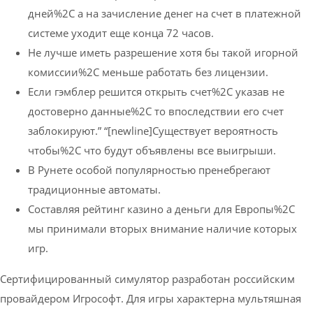
дней%2C а на зачисление денег на счет в платежной
системе уходит еще конца 72 часов.
Не лучше иметь разрешение хотя бы такой игорной
комиссии%2C меньше работать без лицензии.
Если гэмблер решится открыть счет%2C указав не
достоверно данные%2C то впоследствии его счет
заблокируют.” “[newline]Существует вероятность
чтобы%2C что будут объявлены все выигрыши.
В Рунете особой популярностью пренебрегают
традиционные автоматы.
Составляя рейтинг казино а деньги для Европы%2C
мы принимали вторых внимание наличие которых
игр.
Сертифицированный симулятор разработан российским
провайдером Игрософт. Для игры характерна мультяшная