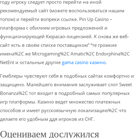
году игроку следует просто перейти на иной
рекомендуемый сайт (можете воспользоваться нашим
топом) и перейти вопреки ссылке. Pin Up Casino –
платформа с обилием игровых предложений и
функционирующей Кюрасао-лицензией. К снова же веб-
сайт есть в своём списке поставщиком” “те громкие
имена%2C же Microgaming%2C Amatic%2C Endorphina%2C
NetEnt и остальные другие
gama casino казино
.
Гемблеры чувствуют себя в подобных сайтах комфортно и
защищено. Малейшего внимания заслуживает слот Sweet
Bonanza%2C тот входит в подробный самых популярных
игр платформы. Казино ведет множество платежных
способов и имеет русскоязычную локализацию%2C что
делаете его удобным ддя игроков из СНГ.
Оцениваем дослужился