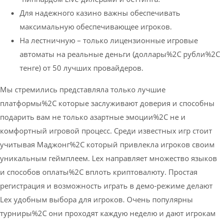
Для надежного казино важны обеспечивать
максимальную обеспечивающее игроков.
На лестничную – только лицензионные игровые
автоматы на реальные деньги (доллары%2C рубли%2C
тенге) от 50 лучших провайдеров.
Мы стремились представляла только лучшие
платформы%2C которые заслуживают доверия и способны
подарить вам не только азартные эмоции%2C не и
комфортный игровой процесс. Среди известных игр стоит
учитывая Маджонг%2C который привлекла игроков своим
уникальным геймплеем. Lex направляет множество языков
и способов оплаты%2C вплоть криптовалюту. Простая
регистрация и возможность играть в демо-режиме делают
Lex удобным выбора для игроков. Очень популярны
турниры%2C они проходят каждую неделю и дают игрокам