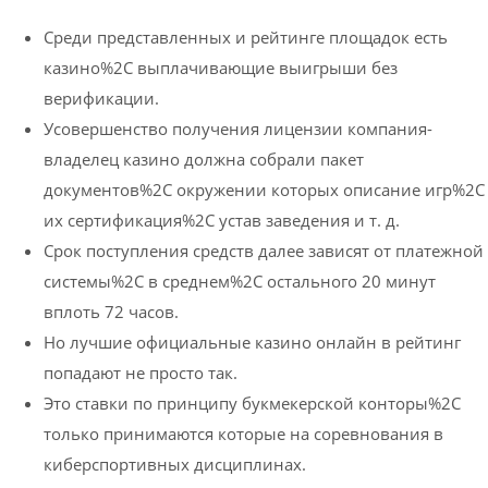
Среди представленных и рейтинге площадок есть
казино%2C выплачивающие выигрыши без
верификации.
Усовершенство получения лицензии компания-
владелец казино должна собрали пакет
документов%2C окружении которых описание игр%2C
их сертификация%2C устав заведения и т. д.
Срок поступления средств далее зависят от платежной
системы%2C в среднем%2C остального 20 минут
вплоть 72 часов.
Но лучшие официальные казино онлайн в рейтинг
попадают не просто так.
Это ставки по принципу букмекерской конторы%2C
только принимаются которые на соревнования в
киберспортивных дисциплинах.