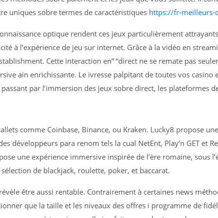
être uniques sobre termes de caractéristiques
https://fr-meilleur
onnaissance optique rendent ces jeux particulièrement attrayants f
cité à l’expérience de jeu sur internet. Grâce à la vidéo en strea
tablishment. Cette interaction en” “direct ne se remate pas seulem
ve ain enrichissante. Le ivresse palpitant de toutes vos casino en 
n passant par l’immersion des jeux sobre direct, les plateformes 
wallets comme Coinbase, Binance, ou Kraken. Lucky8 propose une v
c des développeurs para renom tels la cual NetEnt, Play’n GET et R
opose une expérience immersive inspirée de l’ère romaine, sous l’
lection de blackjack, roulette, poker, et baccarat.
évèle être aussi rentable. Contrairement à certaines news méthod
tionner que la taille et les niveaux des offres i programme de fidél