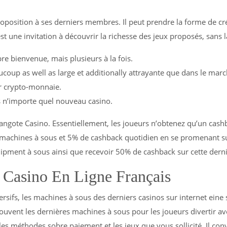
roposition à ses derniers membres. Il peut prendre la forme de cr
st une invitation à découvrir la richesse des jeux proposés, sans
re bienvenue, mais plusieurs à la fois.
oup as well as large et additionally attrayante que dans le march
ar crypto-monnaie.
as n’importe quel nouveau casino.
 Mangote Casino. Essentiellement, les joueurs n’obtenez qu’un cash
machines à sous et 5% de cashback quotidien en se promenant sur
pment à sous ainsi que recevoir 50% de cashback sur cette derni
 Casino En Ligne Français
ifs, les machines à sous des derniers casinos sur internet eine s
 souvent les dernières machines à sous pour les joueurs divertir a
les méthodes sobre paiement et les jeux que vous sollicité. Il co