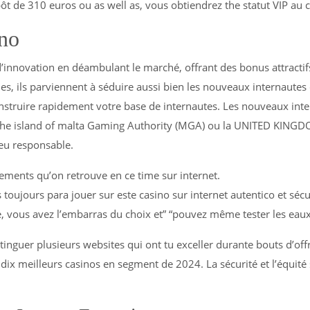
pôt de 310 euros ou as well as, vous obtiendrez the statut VIP au 
no
d’innovation en déambulant le marché, offrant des bonus attractif
es, ils parviennent à séduire aussi bien les nouveaux internautes
nstruire rapidement votre base de internautes. Les nouveaux inter
 The island of malta Gaming Authority (MGA) ou la UNITED KINGD
jeu responsable.
sements qu’on retrouve en ce time sur internet.
oujours para jouer sur este casino sur internet autentico et sécur
vous avez l’embarras du choix et” “pouvez même tester les eaux sa
guer plusieurs websites qui ont tu exceller durante bouts d’offres
dix meilleurs casinos en segment de 2024. La sécurité et l’équité