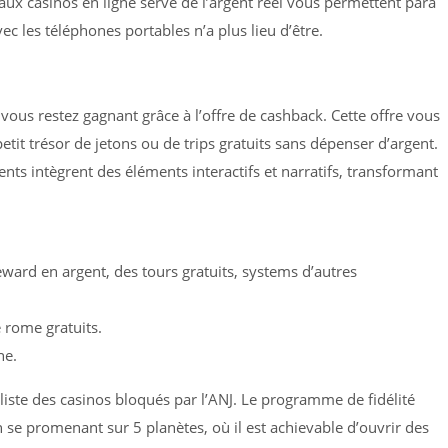
aux casinos en ligne serve de l’argent réel vous permettent para
ec les téléphones portables n’a plus lieu d’être.
 vous restez gagnant grâce à l’offre de cashback. Cette offre vous
tit trésor de jetons ou de trips gratuits sans dépenser d’argent.
ts intègrent des éléments interactifs et narratifs, transformant
ward en argent, des tours gratuits, systems d’autres
 rome gratuits.
ne.
a liste des casinos bloqués par l’ANJ. Le programme de fidélité
 se promenant sur 5 planètes, où il est achievable d’ouvrir des