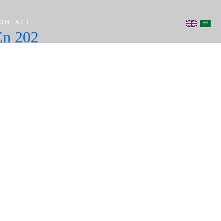
ONTACT
En 202