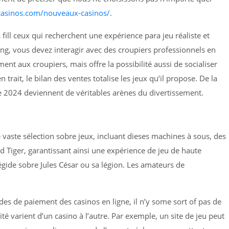
s-casinos.com/nouveaux-casinos/
.
ill ceux qui recherchent une expérience para jeu réaliste et
ming, vous devez interagir avec des croupiers professionnels en
ent aux croupiers, mais offre la possibilité aussi de socialiser
trait, le bilan des ventes totalise les jeux qu’il propose. De la
de 2024 deviennent de véritables arènes du divertissement.
aste sélection sobre jeux, incluant dieses machines à sous, des
ed Tiger, garantissant ainsi une expérience de jeu de haute
égide sobre Jules César ou sa légion. Les amateurs de
es de paiement des casinos en ligne, il n’y some sort of pas de
ité varient d’un casino à l’autre. Par exemple, un site de jeu peut