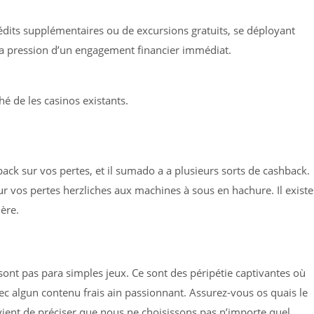
édits supplémentaires ou de excursions gratuits, se déployant
 la pression d’un engagement financier immédiat.
é de les casinos existants.
back sur vos pertes, et il sumado a a plusieurs sorts de cashback.
 vos pertes herzliches aux machines à sous en hachure. Il existe
ère.
ont pas para simples jeux. Ce sont des péripétie captivantes où
vec algun contenu frais ain passionnant. Assurez-vous os quais le
nvient de préciser que nous ne choisissons pas n’importe quel