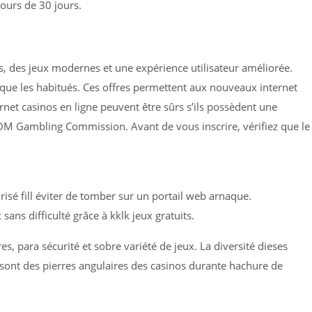
cours de 30 jours.
s, des jeux modernes et une expérience utilisateur améliorée.
 que les habitués. Ces offres permettent aux nouveaux internet
net casinos en ligne peuvent être sûrs s’ils possèdent une
OM Gambling Commission. Avant de vous inscrire, vérifiez que le
isé fill éviter de tomber sur un portail web arnaque.
ns difficulté grâce à kklk jeux gratuits.
, para sécurité et sobre variété de jeux. La diversité dieses
 sont des pierres angulaires des casinos durante hachure de