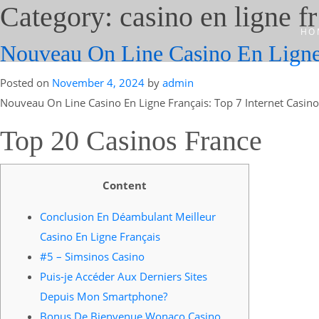
Category:
casino en ligne fr
HO
Nouveau On Line Casino En Ligne 
Posted on
November 4, 2024
by
admin
Nouveau On Line Casino En Ligne Français: Top 7 Internet Casin
Top 20 Casinos France
Content
Conclusion En Déambulant Meilleur
Casino En Ligne Français
#5 – Simsinos Casino
Puis-je Accéder Aux Derniers Sites
Depuis Mon Smartphone?
Bonus De Bienvenue Wonaco Casino