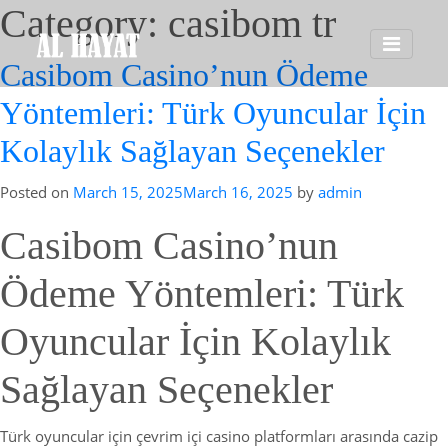
Category:
casibom tr
Casibom Casino’nun Ödeme
Yöntemleri: Türk Oyuncular İçin
Kolaylık Sağlayan Seçenekler
Posted on
March 15, 2025
March 16, 2025
by
admin
Casibom Casino’nun
Ödeme Yöntemleri: Türk
Oyuncular İçin Kolaylık
Sağlayan Seçenekler
Türk oyuncular için çevrim içi casino platformları arasında cazip