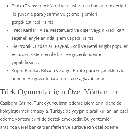
Banka Transferleri: Yerel ve uluslararası banka transferleri
ile güvenle para yatırma ve çekme işlemleri
gerçekleştirebilirsiniz.
Kredi Kartları: Visa, MasterCard ve diğer yaygın kredi kartı
seçenekleriyle anında işlem yapabilirsiniz.
Elektronik Cüzdanlar: PayPal, Skrill ve Neteller gibi popüler
e-cüzdan sistemleri ile hızlı ve güvenli ödeme
yapabilirsiniz.
Kripto Paralar: Bitcoin ve diğer kripto para seçenekleriyle
anonim ve güvenli para transferi sağlayabilirsiniz.
Türk Oyuncular için Özel Yöntemler
Casibom Casino, Türk oyuncuların ödeme işlemlerini daha da
kolaylaştırmak amacıyla, Türkiye’de yaygın olarak kullanılan özel
ödeme yöntemlerini de desteklemektedir. Bu yöntemler
arasında yerel banka transferleri ve Türkiye için özel ödeme