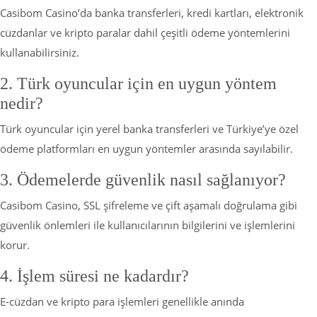
Casibom Casino’da banka transferleri, kredi kartları, elektronik
cüzdanlar ve kripto paralar dahil çeşitli ödeme yöntemlerini
kullanabilirsiniz.
2. Türk oyuncular için en uygun yöntem
nedir?
Türk oyuncular için yerel banka transferleri ve Türkiye’ye özel
ödeme platformları en uygun yöntemler arasında sayılabilir.
3. Ödemelerde güvenlik nasıl sağlanıyor?
Casibom Casino, SSL şifreleme ve çift aşamalı doğrulama gibi
güvenlik önlemleri ile kullanıcılarının bilgilerini ve işlemlerini
korur.
4. İşlem süresi ne kadardır?
E-cüzdan ve kripto para işlemleri genellikle anında