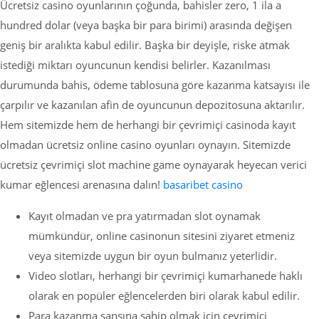
Ücretsiz casino oyunlarının çoğunda, bahisler zero, 1 ila a
hundred dolar (veya başka bir para birimi) arasında değişen
geniş bir aralıkta kabul edilir. Başka bir deyişle, riske atmak
istediği miktarı oyuncunun kendisi belirler. Kazanılması
durumunda bahis, ödeme tablosuna göre kazanma katsayısı ile
çarpılır ve kazanılan afin de oyuncunun depozitosuna aktarılır.
Hem sitemizde hem de herhangi bir çevrimiçi casinoda kayıt
olmadan ücretsiz online casino oyunları oynayın. Sitemizde
ücretsiz çevrimiçi slot machine game oynayarak heyecan verici
kumar eğlencesi arenasına dalın!
basaribet casino
Kayıt olmadan ve pra yatırmadan slot oynamak
mümkündür, online casinonun sitesini ziyaret etmeniz
veya sitemizde uygun bir oyun bulmanız yeterlidir.
Video slotları, herhangi bir çevrimiçi kumarhanede haklı
olarak en popüler eğlencelerden biri olarak kabul edilir.
Para kazanma şansına sahip olmak için çevrimiçi