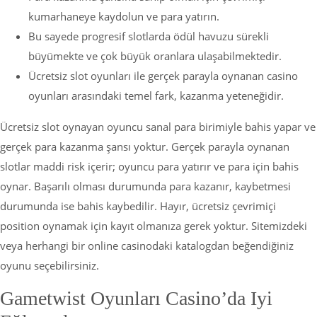
kumarhaneye kaydolun ve para yatırın.
Bu sayede progresif slotlarda ödül havuzu sürekli
büyümekte ve çok büyük oranlara ulaşabilmektedir.
Ücretsiz slot oyunları ile gerçek parayla oynanan casino
oyunları arasındaki temel fark, kazanma yeteneğidir.
Ücretsiz slot oynayan oyuncu sanal para birimiyle bahis yapar ve
gerçek para kazanma şansı yoktur. Gerçek parayla oynanan
slotlar maddi risk içerir; oyuncu para yatırır ve para için bahis
oynar. Başarılı olması durumunda para kazanır, kaybetmesi
durumunda ise bahis kaybedilir. Hayır, ücretsiz çevrimiçi
position oynamak için kayıt olmanıza gerek yoktur. Sitemizdeki
veya herhangi bir online casinodaki katalogdan beğendiğiniz
oyunu seçebilirsiniz.
Gametwist Oyunları Casino’da Iyi