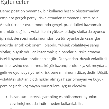
Eğlenceler
Demo position oynamak, bir kullanıcı hesabı oluşturmadan
empieza gerçek parayı riske atmadan tamamen ücretsizdir.
Ancak ücretsiz oyun modunda gerçek pra ödülleri kazanmak
mümkün değildir. Volatilitenin yüksek olduğu slotlarda oyuncu
için risk derecesi maksimumdur; bu tür oyunlarda kazançlar
nadirdir ancak çok önemli olabilir. Yüksek volatiliteye sahip
slotlar, büyük ödüller kazanmak için paralarını riske atmaya
istekli oyuncular tarafından seçilir. Öte yandan, düşük volatiliteli
online casino oyunlarında küçük kazançlar oldukça sık meydana
gelir ve oyuncuya yönelik risk bare minimum düzeydedir. Düşük
volatiliteli slotlar, ciddi riskler almaya hazır olmayan ve büyük
para peşinde koşmayan oyunculara uygun olacaktır.
Hayır, tüm ücretsiz gambling establishment oyunları
çevrimiçi modda indirilmeden kullanılabilir.