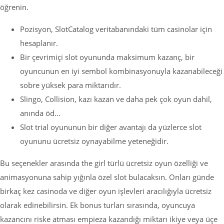
öğrenin.
Pozisyon, SlotCatalog veritabanındaki tüm casinolar için
hesaplanır.
Bir çevrimiçi slot oyununda maksimum kazanç, bir
oyuncunun en iyi sembol kombinasyonuyla kazanabileceği
sobre yüksek para miktarıdır.
Slingo, Collision, kazı kazan ve daha pek çok oyun dahil,
anında öd…
Slot trial oyununun bir diğer avantajı da yüzlerce slot
oyununu ücretsiz oynayabilme yeteneğidir.
Bu seçenekler arasında the girl türlü ücretsiz oyun özelliği ve
animasyonuna sahip yığınla özel slot bulacaksın. Onları günde
birkaç kez casinoda ve diğer oyun işlevleri aracılığıyla ücretsiz
olarak edinebilirsin. Ek bonus turları sırasında, oyuncuya
kazancını riske atması empieza kazandığı miktarı ikiye veya üçe