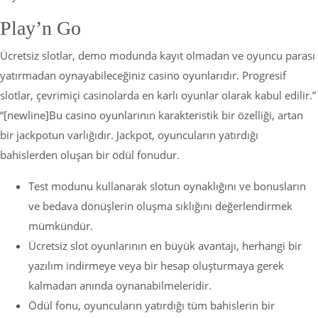
Play’n Go
Ücretsiz slotlar, demo modunda kayıt olmadan ve oyuncu parası
yatırmadan oynayabileceğiniz casino oyunlarıdır. Progresif
slotlar, çevrimiçi casinolarda en karlı oyunlar olarak kabul edilir.”
“[newline]Bu casino oyunlarının karakteristik bir özelliği, artan
bir jackpotun varlığıdır. Jackpot, oyuncuların yatırdığı
bahislerden oluşan bir ödül fonudur.
Test modunu kullanarak slotun oynaklığını ve bonusların
ve bedava dönüşlerin oluşma sıklığını değerlendirmek
mümkündür.
Ücretsiz slot oyunlarının en büyük avantajı, herhangi bir
yazılım indirmeye veya bir hesap oluşturmaya gerek
kalmadan anında oynanabilmeleridir.
Ödül fonu, oyuncuların yatırdığı tüm bahislerin bir