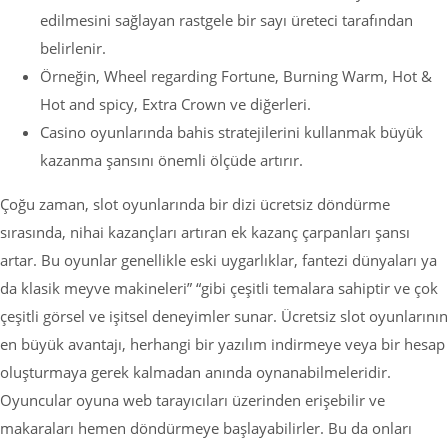
edilmesini sağlayan rastgele bir sayı üreteci tarafından
belirlenir.
Örneğin, Wheel regarding Fortune, Burning Warm, Hot &
Hot and spicy, Extra Crown ve diğerleri.
Casino oyunlarında bahis stratejilerini kullanmak büyük
kazanma şansını önemli ölçüde artırır.
Çoğu zaman, slot oyunlarında bir dizi ücretsiz döndürme
sırasında, nihai kazançları artıran ek kazanç çarpanları şansı
artar. Bu oyunlar genellikle eski uygarlıklar, fantezi dünyaları ya
da klasik meyve makineleri” “gibi çeşitli temalara sahiptir ve çok
çeşitli görsel ve işitsel deneyimler sunar. Ücretsiz slot oyunlarının
en büyük avantajı, herhangi bir yazılım indirmeye veya bir hesap
oluşturmaya gerek kalmadan anında oynanabilmeleridir.
Oyuncular oyuna web tarayıcıları üzerinden erişebilir ve
makaraları hemen döndürmeye başlayabilirler. Bu da onları