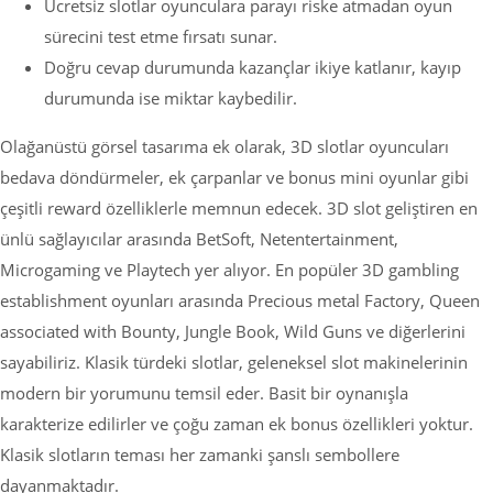
Ücretsiz slotlar oyunculara parayı riske atmadan oyun
sürecini test etme fırsatı sunar.
Doğru cevap durumunda kazançlar ikiye katlanır, kayıp
durumunda ise miktar kaybedilir.
Olağanüstü görsel tasarıma ek olarak, 3D slotlar oyuncuları
bedava döndürmeler, ek çarpanlar ve bonus mini oyunlar gibi
çeşitli reward özelliklerle memnun edecek. 3D slot geliştiren en
ünlü sağlayıcılar arasında BetSoft, Netentertainment,
Microgaming ve Playtech yer alıyor. En popüler 3D gambling
establishment oyunları arasında Precious metal Factory, Queen
associated with Bounty, Jungle Book, Wild Guns ve diğerlerini
sayabiliriz. Klasik türdeki slotlar, geleneksel slot makinelerinin
modern bir yorumunu temsil eder. Basit bir oynanışla
karakterize edilirler ve çoğu zaman ek bonus özellikleri yoktur.
Klasik slotların teması her zamanki şanslı sembollere
dayanmaktadır.