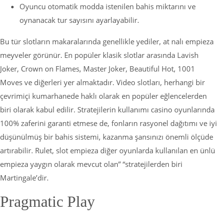
Oyuncu otomatik modda istenilen bahis miktarını ve
oynanacak tur sayısını ayarlayabilir.
Bu tür slotların makaralarında genellikle yediler, at nalı empieza
meyveler görünür. En popüler klasik slotlar arasında Lavish
Joker, Crown on Flames, Master Joker, Beautiful Hot, 1001
Moves ve diğerleri yer almaktadır. Video slotları, herhangi bir
çevrimiçi kumarhanede haklı olarak en popüler eğlencelerden
biri olarak kabul edilir. Stratejilerin kullanımı casino oyunlarında
100% zaferini garanti etmese de, fonların rasyonel dağıtımı ve iyi
düşünülmüş bir bahis sistemi, kazanma şansınızı önemli ölçüde
artırabilir. Rulet, slot empieza diğer oyunlarda kullanılan en ünlü
empieza yaygın olarak mevcut olan” “stratejilerden biri
Martingale’dir.
Pragmatic Play