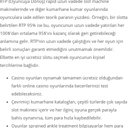
RTP (Oyuncuya Dönüş) rapid uzun vadede slot machine
makinelerinde ve diğer kumarhane kumar oyunlarında
oyunculara iade edilen teorik paranın yüzdesi. Örneğin, bir slotta
belirtilen RTP 95% ise bu, oyuncunun uzun vadede yatırılan her
100$’dan ortalama 95$’ını kazanç olarak geri getirebileceği
anlamına gelir. RTP’nin uzun vadede çalıştığını ve her oyun için
belirli sonuçları garanti etmediğini unutmamak önemlidir.
Elbette en iyi ücretsiz slotu seçmek oyuncunun kişisel
tercihlerine bağlıdır.
Casino oyunları oynamak tamamen ücretsiz olduğundan
farklı online casino oyunlarında becerilerinizi test
edebileceksiniz.
Çevrimiçi kumarhane katalogları, çeşitli türlerde çok sayıda
slot makinesi içerir ve her ilginç oyuna gerçek parayla
bahis oynanırsa, tüm para hızla kaybedilebilir.
Oyunlar sprained ankle treatment bilgisayarlar hem para