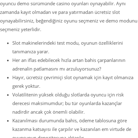
oyuncu demo sürümünde casino oyunları oynayabilir. Aynı
zamanda kayıt olmadan ve para yatırmadan ücretsiz slot
oynayabilirsiniz, beğendiğiniz oyunu seçmeniz ve demo modunu
seçmeniz yeterlidir.
Slot makinelerindeki test modu, oyunun özelliklerini
tanımanıza yarar.
Her an iflas edebilecek hızla artan bahis çarpanlarının
adrenalin patlamasını mı arzuluyorsunuz?
Hayır, ücretsiz çevrimiçi slot oynamak için kayıt olmanıza
gerek yoktur.
Volatilitenin yüksek olduğu slotlarda oyuncu için risk
derecesi maksimumdur; bu tür oyunlarda kazançlar
nadirdir ancak çok önemli olabilir.
Kazanılması durumunda bahis, ödeme tablosuna göre
kazanma katsayısı ile çarpılır ve kazanılan em virtude de
oyuncunun depozitosuna aktarılır.