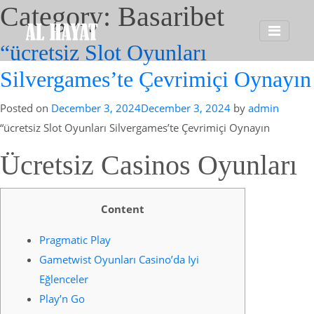
Category:
Basaribet
“ücretsiz Slot Oyunları
Silvergames’te Çevrimiçi Oynayın
Posted on
December 3, 2024
December 3, 2024
by
admin
“ücretsiz Slot Oyunları Silvergames’te Çevrimiçi Oynayın ️
Ücretsiz Casinos Oyunları
Content
Pragmatic Play
Gametwist Oyunları Casino’da Iyi
Eğlenceler
Play’n Go