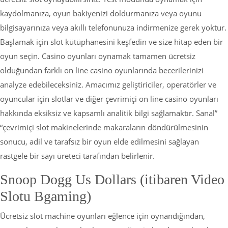
kaydolmanıza, oyun bakiyenizi doldurmanıza veya oyunu
bilgisayarınıza veya akıllı telefonunuza indirmenize gerek yoktur.
Başlamak için slot kütüphanesini keşfedin ve size hitap eden bir
oyun seçin. Casino oyunları oynamak tamamen ücretsiz
olduğundan farklı on line casino oyunlarında becerilerinizi
analyze edebileceksiniz. Amacımız geliştiriciler, operatörler ve
oyuncular için slotlar ve diğer çevrimiçi on line casino oyunları
hakkında eksiksiz ve kapsamlı analitik bilgi sağlamaktır. Sanal”
“çevrimiçi slot makinelerinde makaraların döndürülmesinin
sonucu, adil ve tarafsız bir oyun elde edilmesini sağlayan
rastgele bir sayı üreteci tarafından belirlenir.
Snoop Dogg Us Dollars (itibaren Video
Slotu Bgaming)
Ücretsiz slot machine oyunları eğlence için oynandığından,