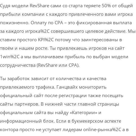
Судя модели RevShare сами со старта теряете 50% от общей
прибыли компании с каждого привлеченного вами игрока
пожизненно. Оплату по СРА – это фиксированная выплата
за каждого игрока%2C совершившего целевое действие. Мы
ставим простого KPI%2C потому что заинтересованы в
твоём и нашем росте. Ты привлекаешь игроков на сайт
1win%2C а мы выплачиваем прибыль по выбран модели
сотрудничества (RevShare или CPA).
Ты заработок зависит от количества и качества
привлекаемого трафика. Ганцвайх мониторить
официальный сайт после регистрации также посещать
сайты партнеров. В нижней части главной страницы
официальным сайта вы найду «Категории» и
информационный блок. Если в букмекерском аспекте
контора просто не уступает лидерам online-рынка%2C а в