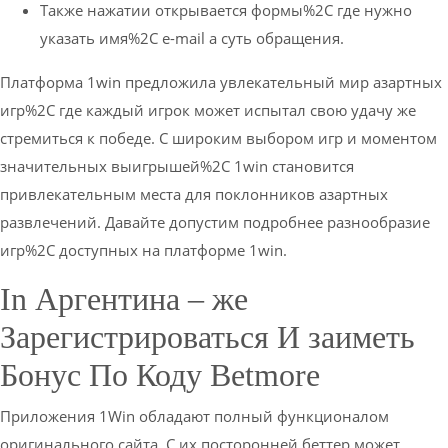
Также нажатии открывается формы%2C где нужно
указать имя%2C e-mail а суть обращения.
Платформа 1win предложила увлекательный мир азартных
игр%2C где каждый игрок может испытал свою удачу же
стремиться к победе. С широким выбором игр и моментом
значительных выигрышей%2C 1win становится
привлекательным места для поклонников азартных
развлечений. Давайте допустим подробнее разнообразие
игр%2C доступных на платформе 1win.
In Аргентина – же
Зарегистрироваться И заиметь
Бонус По Коду Betmore
Приложения 1Win обладают полный функционалом
оригинального сайта. С их посторонней беттер может