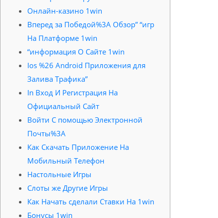
Онлайн-казино 1win
Вперед за Победой%3A Обзор” “игр
На Платформе 1win
“информация О Сайте 1win
Ios %26 Android Приложения для
Залива Трафика”
In Вход И Регистрация На
Официальный Сайт
Войти С помощью Электронной
Почты%3A
Как Скачать Приложение На
Мобильный Телефон
Настольные Игры
Слоты же Другие Игры
Как Начать сделали Ставки На 1win
Бонусы 1win