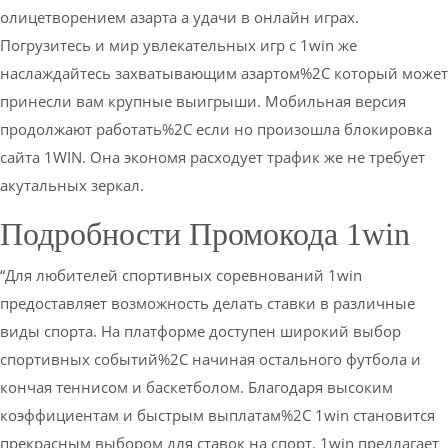
олицетворением азарта а удачи в онлайн играх.
Погрузитесь и мир увлекательных игр с 1win же
наслаждайтесь захватывающим азартом%2C который может
принесли вам крупные выигрыши. Мобильная версия
продолжают работать%2C если но произошла блокировка
сайта 1WIN. Она экономя расходует трафик же не требует
акутальных зеркал.
Подробности Промокода 1win
“Для любителей спортивных соревнований 1win
предоставляет возможность делать ставки в различные
виды спорта. На платформе доступен широкий выбор
спортивных событий%2C начиная остального футбола и
кончая теннисом и баскетболом. Благодаря высоким
коэффициентам и быстрым выплатам%2C 1win становится
прекрасным выбором для ставок на спорт. 1win предлагает