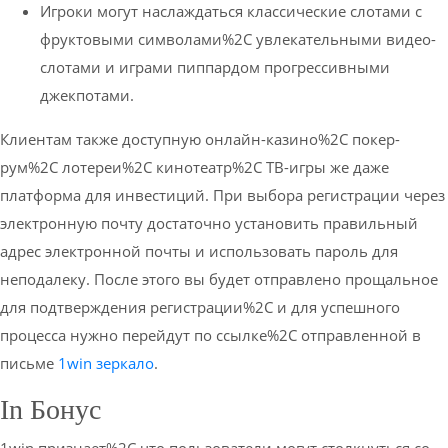
Игроки могут наслаждаться классические слотами с
фруктовыми символами%2C увлекательными видео-
слотами и играми пиппардом прогрессивными
джекпотами.
Клиентам также доступную онлайн-казино%2C покер-
рум%2C лотереи%2C кинотеатр%2C ТВ-игры же даже
платформа для инвестиций. При выбора регистрации через
электронную почту достаточно установить правильный
адрес электронной почты и использовать пароль для
неподалеку. После этого вы будет отправлено прощальное
для подтверждения регистрации%2C и для успешного
процесса нужно перейдут по ссылке%2C отправленной в
письме
1win зеркало
.
In Бонус