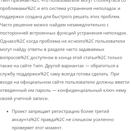
1win признает%2C что пользователи могут столкнуться со
проблемами%2C и его система устранения неполадок и
поддержки создана для быстрого решать этих проблем.
Часто решение можно найдем незамедлительно с
посторонней встроенных функций устранения неполадок.
Однако%2C когда проблема не исчезло%2C пользователи
могут найду ответы в разделе часто задаваемых
вопросов%2C доступном в конца этой статьи%2C только
также на сайте 1win. Другой вариантах — обратиться а
службу поддержки%2C саму всегда готова сделать. При
входе на официальном сайте пользователи должны ввести
отведенный им пароль — конфиденциальный ключ нему
своей учетной записи.
Проект запрещает регистрацию более третий
аккаунта%2C правда%2C не слишком усиленно
проверяет этот момент.