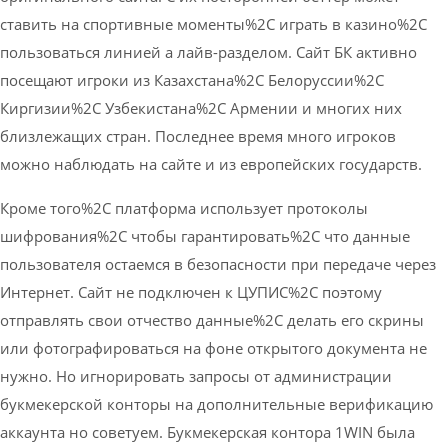
ставить на спортивные моменты%2C играть в казино%2C
пользоваться линией а лайв-разделом. Сайт БК активно
посещают игроки из Казахстана%2C Белоруссии%2C
Киргизии%2C Узбекистана%2C Армении и многих них
близлежащих стран. Последнее время много игроков
можно наблюдать на сайте и из европейских государств.
Кроме того%2C платформа использует протоколы
шифрования%2C чтобы гарантировать%2C что данные
пользователя остаемся в безопасности при передаче через
Интернет. Сайт не подключен к ЦУПИС%2C поэтому
отправлять свои отчество данные%2C делать его скрины
или фотографироваться на фоне открытого документа не
нужно. Но игнорировать запросы от администрации
букмекерской конторы на дополнительные верификацию
аккаунта но советуем. Букмекерская контора 1WIN была