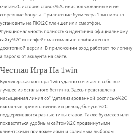
счета%2C история ставок%2C неиспользованные и не
сгоревшие бонусы. Приложение букмекера 1вин можно
установить на ПК%2C планшет или смартфон.
Функциональность полностью идентична официальному
сайту%2C интерфейс максимально приближен ко
десктопной версии. В приложении вход работает по логину
а паролю от аккаунта на сайте.
Честная Игра На 1win
Букмекерская контора 1win удачно сочетает в себе все
лучшее из остального беттинга. Здесь представлена
насыщенная линия со” “детализированной росписью%2C
выгодные приветственные и релоад-бонусы%2C
поддерживаются разные типы ставок. Также букмекер или
похвастаться удобным сайтом%2C продвинутыми
клиентскими приложениями и солидным выбором