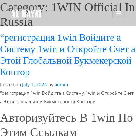
Category:
1WIN Official In
Russia
“регистрация 1win Войдите а
Систему 1win и Откройте Счет а
Этой Глобальной Букмекерской
Контор
Posted on
July 1, 2024
by
admin
“регистрация 1win Войдите а Систему 1win и Откройте Счет
а Этой Глобальной Букмекерской Конторе
Авторизуйтесь В 1win По
Этим Ссылкам