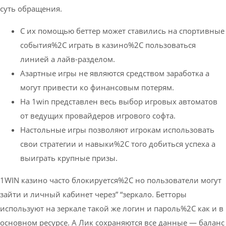
суть обращения.
С их помощью беттер может ставились на спортивные
события%2C играть в казино%2C пользоваться
линией а лайв-разделом.
Азартные игры не являются средством заработка а
могут привести ко финансовым потерям.
На 1win представлен весь выбор игровых автоматов
от ведущих провайдеров игрового софта.
Настольные игры позволяют игрокам использовать
свои стратегии и навыки%2C того добиться успеха а
выиграть крупные призы.
1WIN казино часто блокируется%2C но пользователи могут
зайти и личный кабинет через” “зеркало. Бетторы
используют на зеркале такой же логин и пароль%2C как и в
основном ресурсе. А Лик сохраняются все данные — баланс