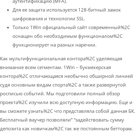
аутентификацию (MFA).
Для ее защита используется 128-битный замок
шифрования и технологии SSL.
Только 1Win официальный сайт современный%2C
оснащен обо необходимым функционалом%2C
функционирует на разных наречии.
Как мультифункциональная контора%2C уделяющая
внимание всем сегментам. 1Win – букмекерская
контора%2C отличающаяся необычно обширной линией
судя основным видам спорта%2C а также развернутой
росписью событий. Мы подготовили полный обзор
проекта%2C изучили всю доступную информацию. Еще и
вы сможете узнать%2C что представляла собой данная БК.
Бесплатный ваучер позволяли” “задействовать сумму
депозита как новичкам%2C так же постоянным бетторам.