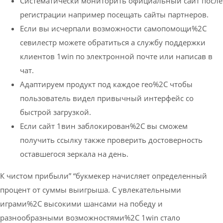
Систематически мониторить официальный сайт после
регистрации например посещать сайты партнеров.
Если вы исчерпали возможности самопомощи%2C
севилестр можете обратиться а службу поддержки
клиентов 1win по электронной почте или написав в
чат.
Адаптируем продукт под каждое гео%2C чтобы
пользователь видел привычный интерфейс со
быстрой загрузкой.
Если сайт 1вин заблокирован%2C вы сможем
получить ссылку также проверить достоверность
оставшегося зеркала на день.
К чистом прибыли” “букмекер начисляет определенный
процент от суммы выигрыша. С увлекательными
играми%2C высокими шансами на победу и
разнообразными возможностями%2C 1win стало