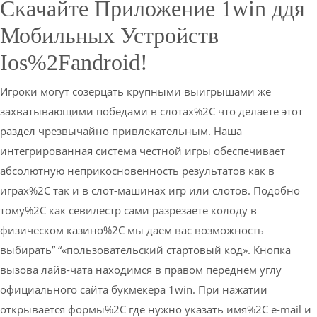
Скачайте Приложение 1win ддя
Мобильных Устройств
Ios%2Fandroid!
Игроки могут созерцать крупными выигрышами же
захватывающими победами в слотах%2C что делаете этот
раздел чрезвычайно привлекательным. Наша
интегрированная система честной игры обеспечивает
абсолютную неприкосновенность результатов как в
играх%2C так и в слот-машинах игр или слотов. Подобно
тому%2C как севилестр сами разрезаете колоду в
физическом казино%2C мы даем вас возможность
выбирать” “«пользовательский стартовый код». Кнопка
вызова лайв-чата находимся в правом переднем углу
официального сайта букмекера 1win. При нажатии
открывается формы%2C где нужно указать имя%2C e-mail и