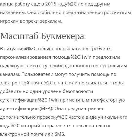
конца работу еще в 2016 году%2C но под другим
названием. Она стабильно предназначенная российским
игрокам вопреки зеркалам.
Масштаб Букмекера
В ситуациях%2C только пользователям требуется
персонализированная помощь%2C 1win предложила
надежную клиентскую либердановского по нескольким
каналам. Пользователи могут получить помощь по
электронной почте%2C в чате или по связаться. Чтобы
добавить но один уровень безопасности
аутентификации%2C 1win применять многофакторную
аутентификацию (MFA). Она предусматривает
дополнительно проверку%2C часто а виде уникального
кода%2C который отправляется пользователю по
электронной почте или SMS.