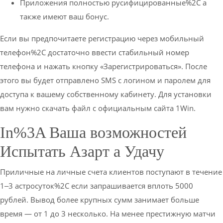
Приложения полностью русифицированные%2C а
также имеют ваш бонус.
Если вы предпочитаете регистрацию через мобильный
телефон%2C достаточно ввести стабильный номер
телефона и нажать кнопку «Зарегистрироваться». После
этого вы будет отправлено SMS с логином и паролем для
доступа к вашему собственному кабинету. Для установки
вам нужно скачать файл с официальным сайта 1Win.
In%3A Ваша возможностей
Испытать Азарт а Удачу
Приличные на личные счета клиентов поступают в течение
1‒3 астросуток%2C если запрашивается вплоть 5000
рублей. Вывод более крупных сумм занимает больше
время ― от 1 до 3 несколько. На менее престижную матчи