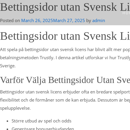
Bettingsidor utan Svensk Li
HO
Posted on
March 26, 2025
March 27, 2025
by
admin
Bettingsidor utan Svensk Li
Att spela på bettingsidor utan svensk licens har blivit allt mer p
betalningsmetoden Trustly. I denna artikel utforskar vi hur Trust
Sverige.
Varför Välja Bettingsidor Utan Sv
Bettingsidor utan svensk licens erbjuder ofta en bredare spelport
flexibilitet och de förmåner som de kan erbjuda. Dessutom är beg
spelupplevelse.
Större utbud av spel och odds
Generösare bonuserbjudanden