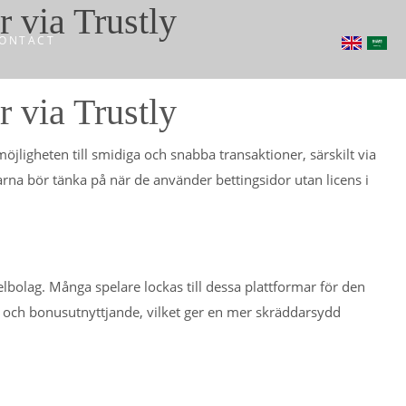
 via Trustly
ONTACT
 via Trustly
öjligheten till smidiga och snabba transaktioner, särskilt via
arna bör tänka på när de använder bettingsidor utan licens i
lbolag. Många spelare lockas till dessa plattformar för den
ar och bonusutnyttjande, vilket ger en mer skräddarsydd