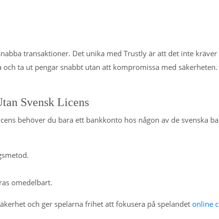
abba transaktioner. Det unika med Trustly är att det inte kräver 
ala och ta ut pengar snabbt utan att kompromissa med säkerheten. 
Utan Svensk Licens
icens behöver du bara ett bankkonto hos någon av de svenska bank
ngsmetod.
ras omedelbart.
äkerhet och ger spelarna frihet att fokusera på spelandet
online c