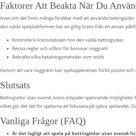
Faktorer Att Beakta När Du Använ
Även om det finns många fördelar med att använda bettingsidor utan
den valda spelplattformen har en giltig licens från en annan pålitli
Kontrollera licensstatusen hos den valda bettingsidan
Revisa regler och villkor för bonusar noggrant
Bekräfta vilka betalningsmetoder som stöds
Genom att vara noggrann kan spelupplevelsen förbli positiv och 
Slutsats
Bettingsidor utan svensk licens erbjuder spännande möjligheter 
vilket gör det lätt för spelarna att fokusera på själva spelandet. 
Vanliga Frågor (FAQ)
Är det lagligt att spela på bettingsidor utan svensk li