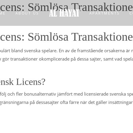
cens: Sömlösa Transaktioner
ME
ABOUT US
APARTMENTS
C
cens: Sömlösa Transaktioner
opulärt bland svenska spelare. En av de framstående orsakerna är m
ly gör transaktioner okomplicerade på dessa sajter, samt vad spel
ensk Licens?
följ och fler bonusalternativ jämfört med licensierade svenska spe
ränsningarna på dessasajter ofta färre när det gäller insättning