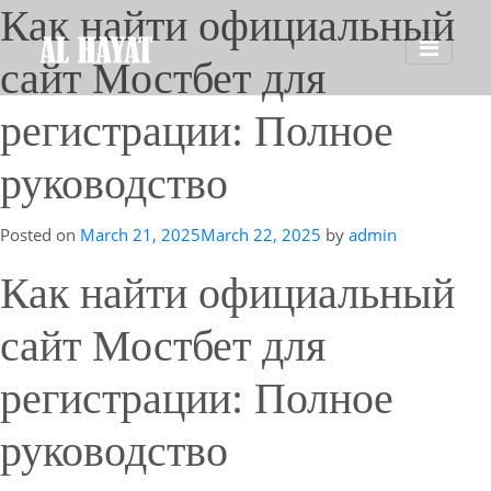
Как найти официальный
сайт Мостбет для
регистрации: Полное
руководство
Posted on
March 21, 2025
March 22, 2025
by
admin
Как найти официальный
сайт Мостбет для
регистрации: Полное
руководство