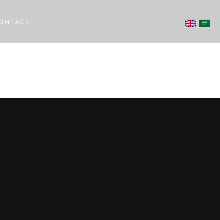
ONTACT