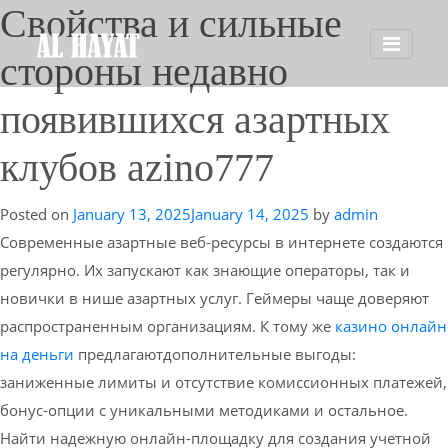
Свойства и сильные
стороны недавно
появившихся азартных
клубов azino777
Posted on
January 13, 2025
January 14, 2025
by
admin
Современные азартные веб-ресурсы в интернете создаются
регулярно. Их запускают как знающие операторы, так и
новички в нише азартных услуг. Геймеры чаще доверяют
распространенным организациям. К тому же
казино онлайн
на деньги
предлагаютдополнительные выгоды:
заниженные лимиты и отсутствие комиссионных платежей,
бонус-опции с уникальными методиками и остальное.
Найти надежную онлайн-площадку для создания учетной