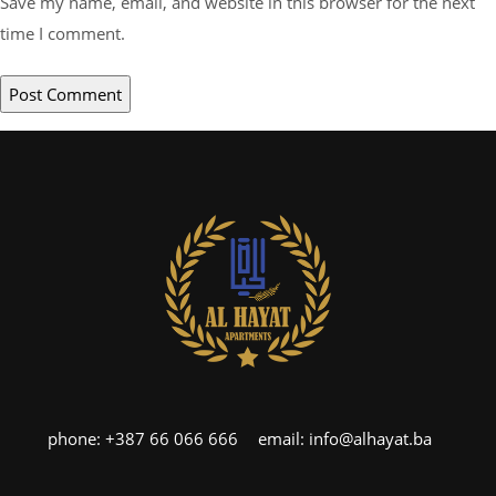
Save my name, email, and website in this browser for the next
time I comment.
phone:
+387 66 066 666
email:
info@alhayat.ba