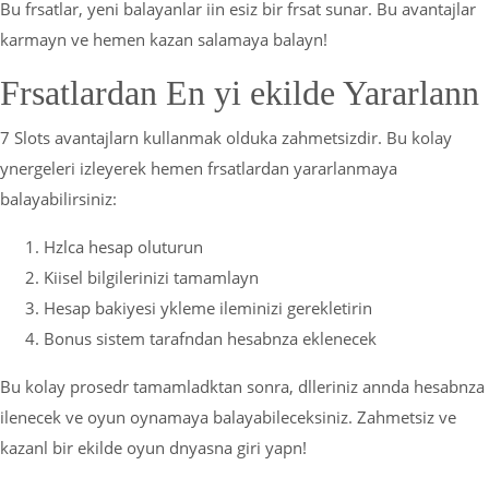
Bu frsatlar, yeni balayanlar iin esiz bir frsat sunar. Bu avantajlar
karmayn ve hemen kazan salamaya balayn!
Frsatlardan En yi ekilde Yararlann
7 Slots avantajlarn kullanmak olduka zahmetsizdir. Bu kolay
ynergeleri izleyerek hemen frsatlardan yararlanmaya
balayabilirsiniz:
Hzlca hesap oluturun
Kiisel bilgilerinizi tamamlayn
Hesap bakiyesi ykleme ileminizi gerekletirin
Bonus sistem tarafndan hesabnza eklenecek
Bu kolay prosedr tamamladktan sonra, dlleriniz annda hesabnza
ilenecek ve oyun oynamaya balayabileceksiniz. Zahmetsiz ve
kazanl bir ekilde oyun dnyasna giri yapn!