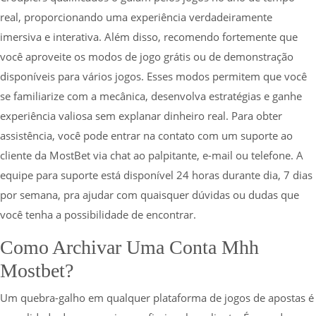
real, proporcionando uma experiência verdadeiramente
imersiva e interativa. Além disso, recomendo fortemente que
você aproveite os modos de jogo grátis ou de demonstração
disponíveis para vários jogos. Esses modos permitem que você
se familiarize com a mecânica, desenvolva estratégias e ganhe
experiência valiosa sem explanar dinheiro real. Para obter
assistência, você pode entrar na contato com um suporte ao
cliente da MostBet via chat ao palpitante, e-mail ou telefone. A
equipe para suporte está disponível 24 horas durante dia, 7 dias
por semana, pra ajudar com quaisquer dúvidas ou dudas que
você tenha a possibilidade de encontrar.
Como Archivar Uma Conta Mhh
Mostbet?
Um quebra-galho em qualquer plataforma de jogos de apostas é