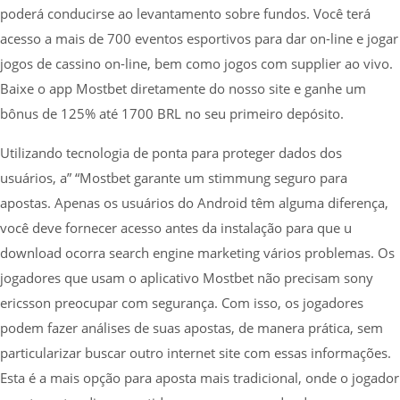
poderá conducirse ao levantamento sobre fundos. Você terá
acesso a mais de 700 eventos esportivos para dar on-line e jogar
jogos de cassino on-line, bem como jogos com supplier ao vivo.
Baixe o app Mostbet diretamente do nosso site e ganhe um
bônus de 125% até 1700 BRL no seu primeiro depósito.
Utilizando tecnologia de ponta para proteger dados dos
usuários, a” “Mostbet garante um stimmung seguro para
apostas. Apenas os usuários do Android têm alguma diferença,
você deve fornecer acesso antes da instalação para que u
download ocorra search engine marketing vários problemas. Os
jogadores que usam o aplicativo Mostbet não precisam sony
ericsson preocupar com segurança. Com isso, os jogadores
podem fazer análises de suas apostas, de manera prática, sem
particularizar buscar outro internet site com essas informações.
Esta é a mais opção para aposta mais tradicional, onde o jogador