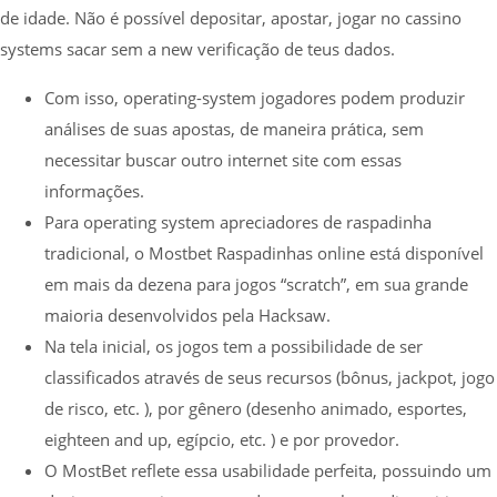
de idade. Não é possível depositar, apostar, jogar no cassino
systems sacar sem a new verificação de teus dados.
Com isso, operating-system jogadores podem produzir
análises de suas apostas, de maneira prática, sem
necessitar buscar outro internet site com essas
informações.
Para operating system apreciadores de raspadinha
tradicional, o Mostbet Raspadinhas online está disponível
em mais da dezena para jogos “scratch”, em sua grande
maioria desenvolvidos pela Hacksaw.
Na tela inicial, os jogos tem a possibilidade de ser
classificados através de seus recursos (bônus, jackpot, jogo
de risco, etc. ), por gênero (desenho animado, esportes,
eighteen and up, egípcio, etc. ) e por provedor.
O MostBet reflete essa usabilidade perfeita, possuindo um