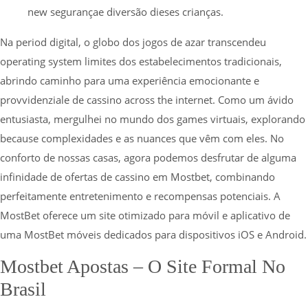
new segurançae diversão dieses crianças.
Na period digital, o globo dos jogos de azar transcendeu
operating system limites dos estabelecimentos tradicionais,
abrindo caminho para uma experiência emocionante e
provvidenziale de cassino across the internet. Como um ávido
entusiasta, mergulhei no mundo dos games virtuais, explorando
because complexidades e as nuances que vêm com eles. No
conforto de nossas casas, agora podemos desfrutar de alguma
infinidade de ofertas de cassino em Mostbet, combinando
perfeitamente entretenimento e recompensas potenciais. A
MostBet oferece um site otimizado para móvil e aplicativo de
uma MostBet móveis dedicados para dispositivos iOS e Android.
Mostbet Apostas – O Site Formal No
Brasil