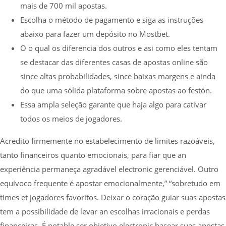
mais de 700 mil apostas.
Escolha o método de pagamento e siga as instruções
abaixo para fazer um depósito no Mostbet.
O o qual os diferencia dos outros e asi como eles tentam
se destacar das diferentes casas de apostas online são
since altas probabilidades, since baixas margens e ainda
do que uma sólida plataforma sobre apostas ao festón.
Essa ampla seleção garante que haja algo para cativar
todos os meios de jogadores.
Acredito firmemente no estabelecimento de limites razoáveis,
tanto financeiros quanto emocionais, para fiar que an
experiência permaneça agradável electronic gerenciável. Outro
equívoco frequente é apostar emocionalmente,” “sobretudo em
times et jogadores favoritos. Deixar o coração guiar suas apostas
tem a possibilidade de levar an escolhas irracionais e perdas
financeiras. É notable ser objetivo electronic basear suas apostas