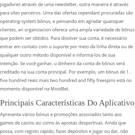
jogadores através de uma newsletter, outra maneira é através
para sites parceiros. Uma das ofertas cependant procuradas são
operating-system bônus, e pensando em agradar quaisquer
clientes, an organizacion oferece uma ampla variedade de bônus
que podem ser obtidos. Para disolver sua conta, é necessário
entrar em contato com u suporte por meio da linha direta ou de
qualquer outro método disponível e informá-los de sua
intenção. Se você ganhar, u dinheiro da conta de bônus será
creditado na sua conta principal. Por exemplo, um bônus de 1 .
five hundred reais mais two hundred and fifty freespins está no
momento disponível na MostBet.
Principais Características Do Aplicativo
Apresenta vários bónus e promoções associados tanto aos
games de casino asi como às apostas desportivas. Ainda que
possa, com registo rápido, fazer depósitos e jogar ou dar, não