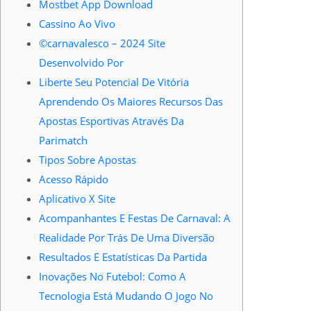
Mostbet App Download
Cassino Ao Vivo
©carnavalesco – 2024 Site
Desenvolvido Por
Liberte Seu Potencial De Vitória
Aprendendo Os Maiores Recursos Das
Apostas Esportivas Através Da
Parimatch
Tipos Sobre Apostas
Acesso Rápido
Aplicativo X Site
Acompanhantes E Festas De Carnaval: A
Realidade Por Trás De Uma Diversão
Resultados E Estatísticas Da Partida
Inovações No Futebol: Como A
Tecnologia Está Mudando O Jogo No