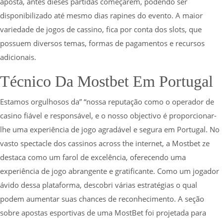
aposta, antes dieses partidas começarem, podendo ser
disponibilizado até mesmo dias rapines do evento. A maior
variedade de jogos de cassino, fica por conta dos slots, que
possuem diversos temas, formas de pagamentos e recursos
adicionais.
Técnico Da Mostbet Em Portugal
Estamos orgulhosos da” “nossa reputação como o operador de
casino fiável e responsável, e o nosso objectivo é proporcionar-
lhe uma experiência de jogo agradável e segura em Portugal. No
vasto spectacle dos cassinos across the internet, a Mostbet ze
destaca como um farol de excelência, oferecendo uma
experiência de jogo abrangente e gratificante. Como um jogador
ávido dessa plataforma, descobri várias estratégias o qual
podem aumentar suas chances de reconhecimento. A seção
sobre apostas esportivas de uma MostBet foi projetada para