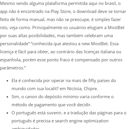
Mesmo sendo alguma plataforma permitida aqui no brasil, o
app não é encontrado na Play Store, o download deve se tornar
feito de forma manual, mas não se preocupe, é simples fazer
isto, veja como. Principalmente os usuários elogiam a MostBet
por suas altas posibilidades, mas também celebram uma
personalidade” “conhecida que atestou a new MostBet. Essa
licença é fácil para obter, ao contrário das licenças italiana ou
espanhola, porém esse ponto fraco é compensado por outros
parâmetros.”
Ela é conhecida por operar na mais de fifty países do
mundo com sua localit? em Nicósia, Chipre.
Sim, o canon do depósito mínimo varia conforme o
método de pagamento que você decidir.
O português está suvenir, e a tradução das páginas para o
português é precisa e search engine optimization
ambiguidades.