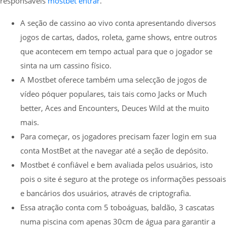
responsáveis
mostbet entrar
.
A seção de cassino ao vivo conta apresentando diversos
jogos de cartas, dados, roleta, game shows, entre outros
que acontecem em tempo actual para que o jogador se
sinta na um cassino físico.
A Mostbet oferece também uma selecção de jogos de
vídeo póquer populares, tais tais como Jacks or Much
better, Aces and Encounters, Deuces Wild at the muito
mais.
Para começar, os jogadores precisam fazer login em sua
conta MostBet at the navegar até a seção de depósito.
Mostbet é confiável e bem avaliada pelos usuários, isto
pois o site é seguro at the protege os informações pessoais
e bancários dos usuários, através de criptografia.
Essa atração conta com 5 toboáguas, baldão, 3 cascatas
numa piscina com apenas 30cm de água para garantir a