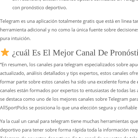
con pronóstico deportivo.
Telegram es una aplicación totalmente gratis que está en linea 
herramienta adicional y no como la única fuente sobre decisione
pura intuición.
¿cuál Es El Mejor Canal De Pronóst
“En resumen, los canales para telegram especializados sobre apue
actualizado, análisis detallados y tips expertos, estos canales o
formar parte sobre estos canales ha sido una excelente foma de 
canales están formados por expertos to entusiastas de todas las 
se destaca como uno de los mejores canales sobre Telegram para e
AllSportPicks se posiciona lo que una elección segura y confiable
Ya la cual un canal para telegram tiene muchas herramientas que
deportivo para tener sobre forma rápida toda la información requ