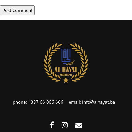
phone:
+387 66 066 666
email:
info@alhayat.ba