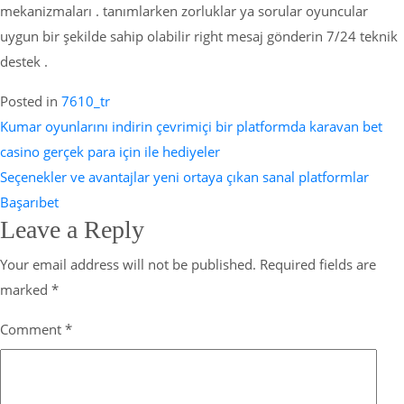
mekanizmaları . tanımlarken zorluklar ya sorular oyuncular
uygun bir şekilde sahip olabilir right mesaj gönderin 7/24 teknik
destek .
Posted in
7610_tr
Post
Kumar oyunlarını indirin çevrimiçi bir platformda karavan bet
casino gerçek para için ile hediyeler
navigation
Seçenekler ve avantajlar yeni ortaya çıkan sanal platformlar
Başarıbet
Leave a Reply
Your email address will not be published.
Required fields are
marked
*
Comment
*