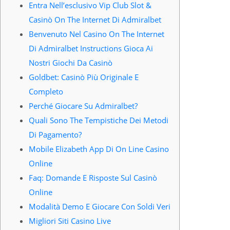
Entra Nell’esclusivo Vip Club Slot &
Casinò On The Internet Di Admiralbet
Benvenuto Nel Casino On The Internet
Di Admiralbet Instructions Gioca Ai
Nostri Giochi Da Casinò
Goldbet: Casinò Più Originale E
Completo
Perché Giocare Su Admiralbet?
Quali Sono The Tempistiche Dei Metodi
Di Pagamento?
Mobile Elizabeth App Di On Line Casino
Online
Faq: Domande E Risposte Sul Casinò
Online
Modalità Demo E Giocare Con Soldi Veri
Migliori Siti Casino Live