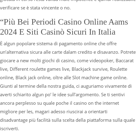
verificare se è stata vincente o no.
“Più Bei Periodi Casino Online Aams
2024 E Siti Casinò Sicuri In Italia
È algun popolare sistema di pagamento online che offre
un’alternativa sicura alle carte dalam credito e disavanzo. Potrete
giocare a new molti giochi di casino, come videopoker, Baccarat
live, Different roulette games live, Blackjack survive, Roulette
online, Black jack online, oltre alle Slot machine game online.
Giunti al termine della nostra guida, ci auguriamo vivamente di
averti schiarito algun po’ le idee sull’argomento. Se ti sentivi
ancora perplesso su quale poche il casino on the internet
migliore per les, magari adesso riuscirai a orientarti
disadvantage più facilità sulla scelta della piattaforma sulla quale
iscriverti.