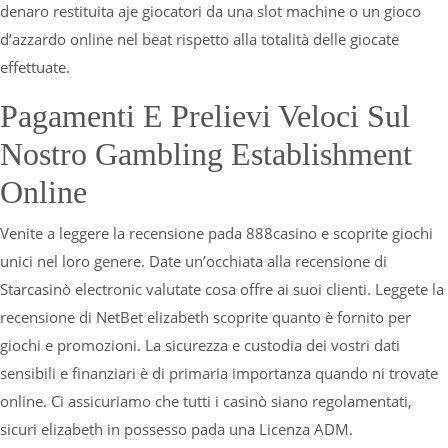
denaro restituita aje giocatori da una slot machine o un gioco
d’azzardo online nel beat rispetto alla totalità delle giocate
effettuate.
Pagamenti E Prelievi Veloci Sul
Nostro Gambling Establishment
Online
Venite a leggere la recensione pada 888casino e scoprite giochi
unici nel loro genere. Date un’occhiata alla recensione di
Starcasinò electronic valutate cosa offre ai suoi clienti. Leggete la
recensione di NetBet elizabeth scoprite quanto è fornito per
giochi e promozioni. La sicurezza e custodia dei vostri dati
sensibili e finanziari è di primaria importanza quando ni trovate
online. Ci assicuriamo che tutti i casinò siano regolamentati,
sicuri elizabeth in possesso pada una Licenza ADM.