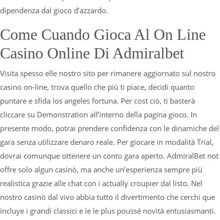
dipendenza dal gioco d’azzardo.
Come Cuando Gioca Al On Line
Casino Online Di Admiralbet
Visita spesso elle nostro sito per rimanere aggiornato sul nostro
casino on-line, trova quello che più ti piace, decidi quanto
puntare e sfida los angeles fortuna. Per cost ciò, ti basterà
cliccare su Demonstration all’interno della pagina gioco. In
presente modo, potrai prendere confidenza con le dinamiche del
gara senza utilizzare denaro reale. Per giocare in modalità Trial,
dovrai comunque ottenere un conto gara aperto. AdmiralBet not
offre solo algun casinò, ma anche un’esperienza sempre più
realistica grazie alle chat con i actually croupier dal listo. Nel
nostro casinò dal vivo abbia tutto il divertimento che cerchi que
incluye i grandi classici e le le plus poussé novità entusiasmanti.