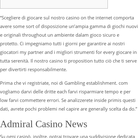
“Scegliere di giocare sul nostro casino on the internet comporta
avere some sort of disposizione un’ampia gamma di giochi nuovi
e originali throughout un ambiente dalam gioco sicuro e
protetto. Ci impegniamo tutti i giorni per garantire ai nostri
giocatori my partner and i migliori strumenti for every giocare in
tutta serenità. Il nostro casino ti proposition tutto ciò che ti serve
per divertirti responsabilmente.
Prima che vi registriate, noi di Gambling establishment. com
vogliamo darvi delle dritte each farvi risparmiare tempo e per
low farvi commettere errori. Se analizzerete inside primis questi
dati, avrete pochi problemi nel capire are generally scelta da do.”
Admiral Casino News
Su ogni casinò, inoltre, potrai trovare una suddivisione dedicata