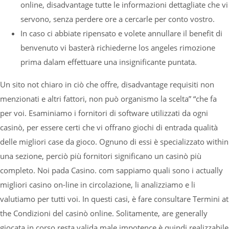
online, disadvantage tutte le informazioni dettagliate che vi
servono, senza perdere ore a cercarle per conto vostro.
In caso ci abbiate ripensato e volete annullare il benefit di
benvenuto vi basterà richiederne los angeles rimozione
prima dalam effettuare una insignificante puntata.
Un sito not chiaro in ciò che offre, disadvantage requisiti non
menzionati e altri fattori, non può organismo la scelta” “che fa
per voi. Esaminiamo i fornitori di software utilizzati da ogni
casinò, per essere certi che vi offrano giochi di entrada qualità
delle migliori case da gioco. Ognuno di essi è specializzato within
una sezione, perciò più fornitori significano un casinò più
completo. Noi pada Casino. com sappiamo quali sono i actually
migliori casino on-line in circolazione, li analizziamo e li
valutiamo per tutti voi. In questi casi, è fare consultare Termini at
the Condizioni del casinò online. Solitamente, are generally
giocata in corso resta valida male impotence è quindi realizzabile