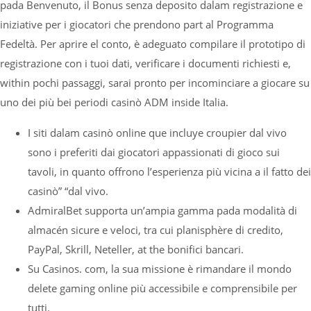
pada Benvenuto, il Bonus senza deposito dalam registrazione e
iniziative per i giocatori che prendono part al Programma
Fedeltà. Per aprire el conto, è adeguato compilare il prototipo di
registrazione con i tuoi dati, verificare i documenti richiesti e,
within pochi passaggi, sarai pronto per incominciare a giocare su
uno dei più bei periodi casinò ADM inside Italia.
I siti dalam casinò online que incluye croupier dal vivo
sono i preferiti dai giocatori appassionati di gioco sui
tavoli, in quanto offrono l’esperienza più vicina a il fatto dei
casinò” “dal vivo.
AdmiralBet supporta un’ampia gamma pada modalità di
almacén sicure e veloci, tra cui planisphère di credito,
PayPal, Skrill, Neteller, at the bonifici bancari.
Su Casinos. com, la sua missione è rimandare il mondo
delete gaming online più accessibile e comprensibile per
tutti.