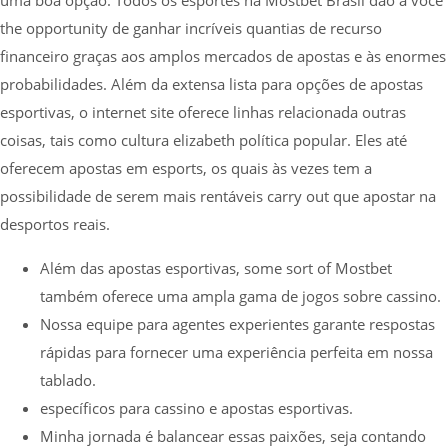
uma boa opção. Todos os esportes na Mostbet Brasil dão a você
the opportunity de ganhar incríveis quantias de recurso
financeiro graças aos amplos mercados de apostas e às enormes
probabilidades. Além da extensa lista para opções de apostas
esportivas, o internet site oferece linhas relacionada outras
coisas, tais como cultura elizabeth política popular. Eles até
oferecem apostas em esports, os quais às vezes tem a
possibilidade de serem mais rentáveis carry out que apostar na
desportos reais.
Além das apostas esportivas, some sort of Mostbet
também oferece uma ampla gama de jogos sobre cassino.
Nossa equipe para agentes experientes garante respostas
rápidas para fornecer uma experiência perfeita em nossa
tablado.
específicos para cassino e apostas esportivas.
Minha jornada é balancear essas paixões, seja contando