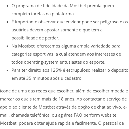
O programa de fidelidade da Mostbet premia quem
completa tarefas na plataforma.
É importante observar que envidar pode ser peligroso e os
usuários devem apostar somente o que tem a
possibilidade de perder.
Na Mostbet, oferecemos alguma ampla variedade para
categorias esportivas la cual atendem aos interesses de
todos operating-system entusiastas do esporte.
Para ter direito aos 125% é escrupuloso realizar o deposito
em até 35 minutos após u cadastro.
ícone de uma das redes que escolher, além de escolher moeda e
marcar os quais tem mais de 18 anos. Ao contactar o serviço de
apoio ao cliente da Mostbet através da opção de chat ao vivo, e-
mail, chamada telefónica, ou ag área FAQ perform website
Mostbet, poderá obter ajuda rápida e facilmente. O pessoal de