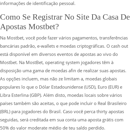
informações de identificação pessoal.
Como Se Registrar No Site Da Casa De
Apostas Mostbet?
Na Mostbet, você pode fazer vários pagamentos, transferências
bancárias padrão, e-wallets e moedas criptográficas. O cash out
está disponível em diversos eventos de apostas ao vivo do
Mostbet. Na MostBet, operating system jogadores têm à
disposição uma gama de moedas afin de realizar suas apostas.
As opções incluem, mas não ze limitam a, moedas globais
populares lo que o Dólar Estadounidense (USD), Euro (EUR) e
Libra Esterlina (GBP). Além disto, moedas locais sobre vários
países também são aceitas, o que pode incluir o Real Brasileiro
(BRL) para jogadores do Brasil. Caso você perca thirty apostas
seguidas, será creditada em sua conta uma aposta grátis com
50% do valor moderate médio de teu saldo perdido.