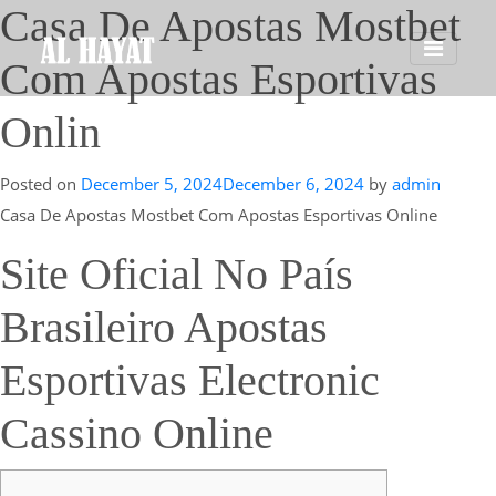
Casa De Apostas Mostbet
Com Apostas Esportivas
Onlin
Posted on
December 5, 2024
December 6, 2024
by
admin
Casa De Apostas Mostbet Com Apostas Esportivas Online
Site Oficial No País
Brasileiro Apostas
Esportivas Electronic
Cassino Online