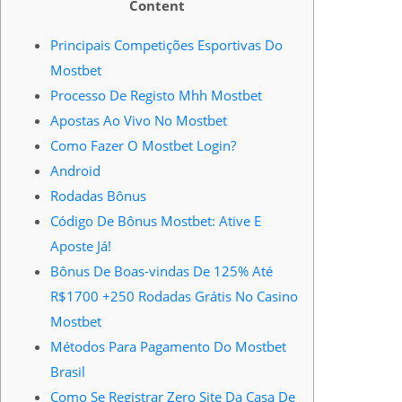
Content
Principais Competições Esportivas Do
Mostbet
Processo De Registo Mhh Mostbet
Apostas Ao Vivo No Mostbet
Como Fazer O Mostbet Login?
Android
Rodadas Bônus
Código De Bônus Mostbet: Ative E
Aposte Já!
Bônus De Boas-vindas De 125% Até
R$1700 +250 Rodadas Grátis No Casino
Mostbet
Métodos Para Pagamento Do Mostbet
Brasil
Como Se Registrar Zero Site Da Casa De