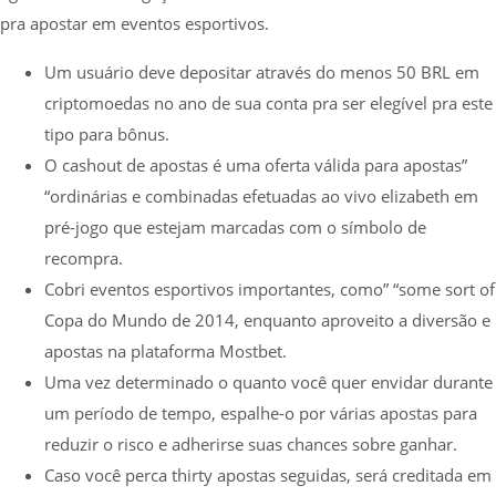
pra apostar em eventos esportivos.
Um usuário deve depositar através do menos 50 BRL em
criptomoedas no ano de sua conta pra ser elegível pra este
tipo para bônus.
O cashout de apostas é uma oferta válida para apostas”
“ordinárias e combinadas efetuadas ao vivo elizabeth em
pré-jogo que estejam marcadas com o símbolo de
recompra.
Cobri eventos esportivos importantes, como” “some sort of
Copa do Mundo de 2014, enquanto aproveito a diversão e
apostas na plataforma Mostbet.
Uma vez determinado o quanto você quer envidar durante
um período de tempo, espalhe-o por várias apostas para
reduzir o risco e adherirse suas chances sobre ganhar.
Caso você perca thirty apostas seguidas, será creditada em