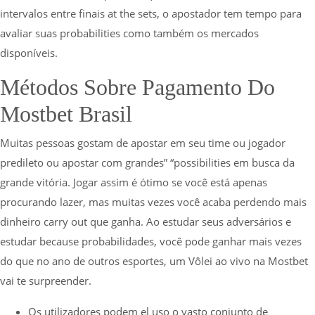
intervalos entre finais at the sets, o apostador tem tempo para
avaliar suas probabilities como também os mercados
disponíveis.
Métodos Sobre Pagamento Do
Mostbet Brasil
Muitas pessoas gostam de apostar em seu time ou jogador
predileto ou apostar com grandes” “possibilities em busca da
grande vitória. Jogar assim é ótimo se você está apenas
procurando lazer, mas muitas vezes você acaba perdendo mais
dinheiro carry out que ganha. Ao estudar seus adversários e
estudar because probabilidades, você pode ganhar mais vezes
do que no ano de outros esportes, um Vôlei ao vivo na Mostbet
vai te surpreender.
Os utilizadores podem el uso o vasto conjunto de