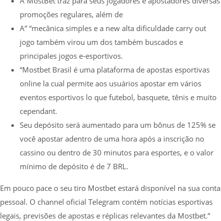
A MostBet traz para seus jogadores e apostadores diversas
promoções regulares, além de
A” “mecânica simples e a new alta dificuldade carry out
jogo também virou um dos também buscados e
principales jogos e-esportivos.
“Mostbet Brasil é uma plataforma de apostas esportivas
online la cual permite aos usuários apostar em vários
eventos esportivos lo que futebol, basquete, tênis e muito
cependant.
Seu depósito será aumentado para um bônus de 125% se
você apostar adentro de uma hora após a inscrição no
cassino ou dentro de 30 minutos para esportes, e o valor
mínimo de depósito é de 7 BRL.
Em pouco pace o seu tiro Mostbet estará disponível na sua conta
pessoal. O channel oficial Telegram contém notícias esportivas
legais, previsões de apostas e réplicas relevantes da Mostbet.”