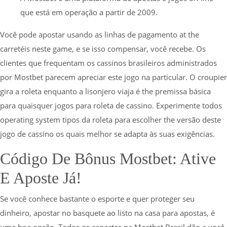
que está em operação a partir de 2009.
Você pode apostar usando as linhas de pagamento at the
carretéis neste game, e se isso compensar, você recebe. Os
clientes que frequentam os cassinos brasileiros administrados
por Mostbet parecem apreciar este jogo na particular. O croupier
gira a roleta enquanto a lisonjero viaja é the premissa básica
para quaisquer jogos para roleta de cassino. Experimente todos
operating system tipos da roleta para escolher the versão deste
jogo de cassino os quais melhor se adapta às suas exigências.
Código De Bônus Mostbet: Ative
E Aposte Já!
Se você conhece bastante o esporte e quer proteger seu
dinheiro, apostar no basquete ao listo na casa para apostas, é