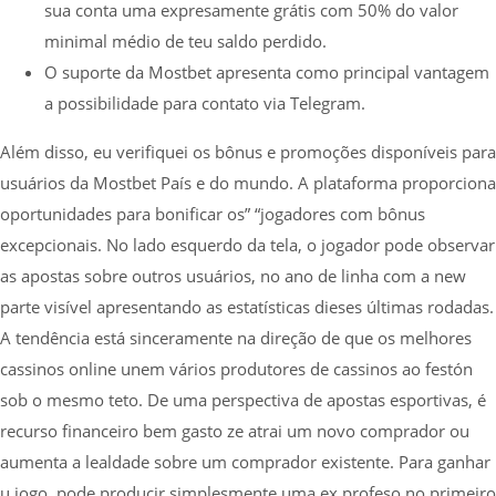
sua conta uma expresamente grátis com 50% do valor
minimal médio de teu saldo perdido.
O suporte da Mostbet apresenta como principal vantagem
a possibilidade para contato via Telegram.
Além disso, eu verifiquei os bônus e promoções disponíveis para
usuários da Mostbet País e do mundo. A plataforma proporciona
oportunidades para bonificar os” “jogadores com bônus
excepcionais. No lado esquerdo da tela, o jogador pode observar
as apostas sobre outros usuários, no ano de linha com a new
parte visível apresentando as estatísticas dieses últimas rodadas.
A tendência está sinceramente na direção de que os melhores
cassinos online unem vários produtores de cassinos ao festón
sob o mesmo teto. De uma perspectiva de apostas esportivas, é
recurso financeiro bem gasto ze atrai um novo comprador ou
aumenta a lealdade sobre um comprador existente. Para ganhar
u jogo, pode producir simplesmente uma ex profeso no primeiro