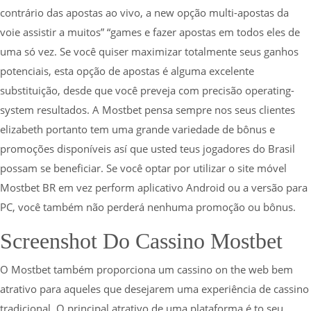
contrário das apostas ao vivo, a new opção multi-apostas da
voie assistir a muitos” “games e fazer apostas em todos eles de
uma só vez. Se você quiser maximizar totalmente seus ganhos
potenciais, esta opção de apostas é alguma excelente
substituição, desde que você preveja com precisão operating-
system resultados. A Mostbet pensa sempre nos seus clientes
elizabeth portanto tem uma grande variedade de bônus e
promoções disponíveis así que usted teus jogadores do Brasil
possam se beneficiar. Se você optar por utilizar o site móvel
Mostbet BR em vez perform aplicativo Android ou a versão para
PC, você também não perderá nenhuma promoção ou bônus.
Screenshot Do Cassino Mostbet
O Mostbet também proporciona um cassino on the web bem
atrativo para aqueles que desejarem uma experiência de cassino
tradicional. O principal atrativo de uma plataforma é to seu