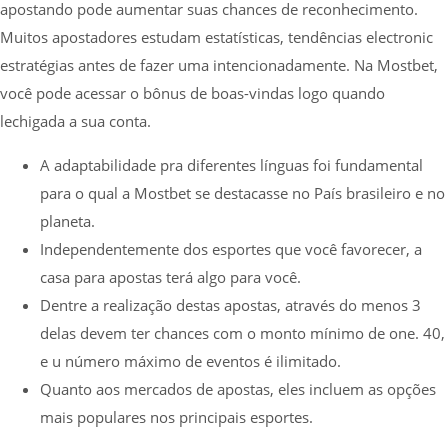
apostando pode aumentar suas chances de reconhecimento.
Muitos apostadores estudam estatísticas, tendências electronic
estratégias antes de fazer uma intencionadamente. Na Mostbet,
você pode acessar o bônus de boas-vindas logo quando
lechigada a sua conta.
A adaptabilidade pra diferentes línguas foi fundamental
para o qual a Mostbet se destacasse no País brasileiro e no
planeta.
Independentemente dos esportes que você favorecer, a
casa para apostas terá algo para você.
Dentre a realização destas apostas, através do menos 3
delas devem ter chances com o monto mínimo de one. 40,
e u número máximo de eventos é ilimitado.
Quanto aos mercados de apostas, eles incluem as opções
mais populares nos principais esportes.