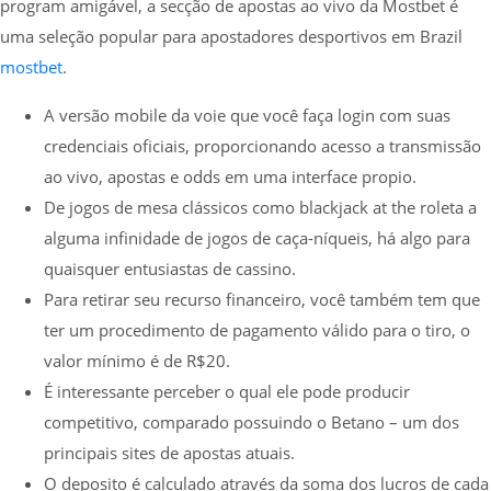
program amigável, a secção de apostas ao vivo da Mostbet é
uma seleção popular para apostadores desportivos em Brazil
mostbet
.
A versão mobile da voie que você faça login com suas
credenciais oficiais, proporcionando acesso a transmissão
ao vivo, apostas e odds em uma interface propio.
De jogos de mesa clássicos como blackjack at the roleta a
alguma infinidade de jogos de caça-níqueis, há algo para
quaisquer entusiastas de cassino.
Para retirar seu recurso financeiro, você também tem que
ter um procedimento de pagamento válido para o tiro, o
valor mínimo é de R$20.
É interessante perceber o qual ele pode producir
competitivo, comparado possuindo o Betano – um dos
principais sites de apostas atuais.
O deposito é calculado através da soma dos lucros de cada