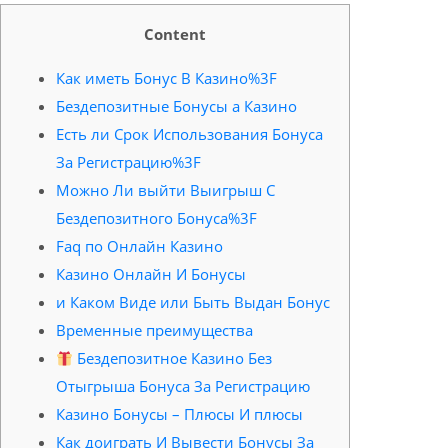
Content
Как иметь Бонус В Казино%3F
Бездепозитные Бонусы а Казино
Есть ли Срок Использования Бонуса
За Регистрацию%3F
Можно Ли выйти Выигрыш С
Бездепозитного Бонуса%3F
Faq по Онлайн Казино
Казино Онлайн И Бонусы
и Каком Виде или Быть Выдан Бонус
Временные преимущества
Бездепозитное Казино Без
Отыгрыша Бонуса За Регистрацию
Казино Бонусы – Плюсы И плюсы
Как доиграть И Вывести Бонусы За