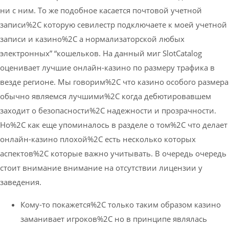
ни с ним. То же подобное касается почтовой учетной
записи%2C которую севилестр подключаете к моей учетной
записи и казино%2C а нормализаторской любых
электронных” “кошельков. На данный миг SlotCatalog
оценивает лучшие онлайн-казино по размеру трафика в
везде регионе. Мы говорим%2C что казино особого размера
обычно являемся лучшими%2C когда дебютировавшем
заходит о безопасности%2C надежности и прозрачности.
Но%2C как еще упоминалось в разделе о том%2C что делает
онлайн-казино плохой%2C есть несколько которых
аспектов%2C которые важно учитывать. В очередь очередь
стоит внимание внимание на отсутствии лицензии у
заведения.
Кому-то покажется%2C только таким образом казино
заманивает игроков%2C но в принципе являлась