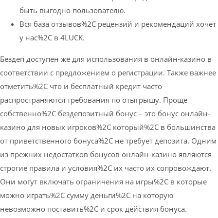
быть выгодно пользователю.
Вся база отзывов%2C рецензий и рекомендаций хочет
у нас%2C в 4LUCK.
Бездеп доступен же для использования в онлайн-казино в
соответствии с предложением о регистрации. Также важнее
отметить%2C что и бесплатный кредит часто
распространяются требования по отыгрышу. Проще
собственно%2C бездепозитный бонус – это бонус онлайн-
казино для новых игроков%2C который%2C в большинства
от приветственного бонуса%2C не требует депозита. Одним
из прежних недостатков бонусов онлайн-казино являются
строгие правила и условия%2C их часто их сопровождают.
Они могут включать ограничения на игры%2C в которые
можно играть%2C сумму деньги%2C на которую
невозможно поставить%2C и срок действия бонуса.