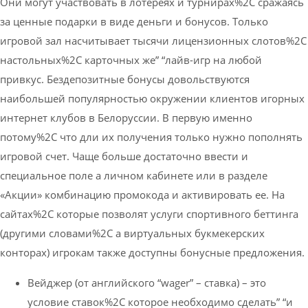
Они могут участвовать в лотереях и турнирах%2C сражаясь
за ценные подарки в виде деньги и бонусов. Только
игровой зал насчитывает тысячи лицензионных слотов%2C
настольных%2C карточных же” “лайв-игр на любой
привкус. Бездепозитные бонусы довольствуются
наибольшей популярностью окружении клиентов игорных
интернет клубов в Белоруссии. В первую именно
потому%2C что дли их получения только нужно пополнять
игровой счет. Чаще больше достаточно ввести и
специальное поле а личном кабинете или в разделе
«Акции» комбинацию промокода и активировать ее. На
сайтах%2C которые позволят услуги спортивного беттинга
(другими словами%2C а виртуальных букмекерских
конторах) игрокам также доступны бонусные предложения.
Вейджер (от английского “wager” – ставка) – это
условие ставок%2C которое необходимо сделать” “и