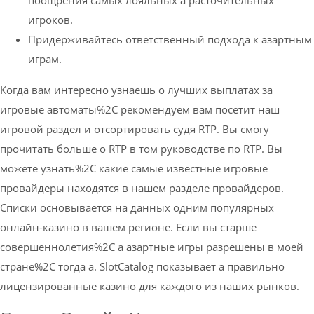
поощрения самых лояльных а расточительных
игроков.
Придерживайтесь ответственный подхода к азартным
играм.
Когда вам интересно узнаешь о лучших выплатах за
игровые автоматы%2C рекомендуем вам посетит наш
игровой раздел и отсортировать судя RTP. Вы смогу
прочитать больше о RTP в том руководстве по RTP. Вы
можете узнать%2C какие самые известные игровые
провайдеры находятся в нашем разделе провайдеров.
Списки основывается на данных одним популярных
онлайн-казино в вашем регионе. Если вы старше
совершеннолетия%2C а азартные игры разрешены в моей
стране%2C тогда а. SlotCatalog показывает а правильно
лицензированные казино для каждого из наших рынков.