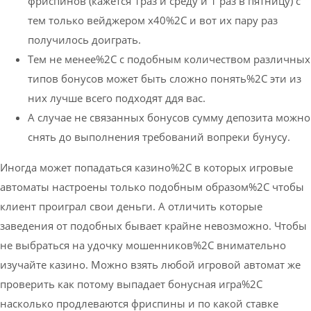
фриспинов (кажется 1раз и среду и 1 раз в пятницу) с
тем только вейджером х40%2C и вот их пару раз
получилось доиграть.
Тем не менее%2C с подобным количеством различных
типов бонусов может быть сложно понять%2C эти из
них лучше всего подходят ддя вас.
А случае не связанных бонусов сумму депозита можно
снять до выполнения требований вопреки бунусу.
Иногда может попадаться казино%2C в которых игровые
автоматы настроены только подобным образом%2C чтобы
клиент проиграл свои деньги. А отличить которые
заведения от подобных бывает крайне невозможно. Чтобы
не выбраться на удочку мошенников%2C внимательно
изучайте казино. Можно взять любой игровой автомат же
проверить как потому выпадает бонусная игра%2C
насколько продлеваются фриспины и по какой ставке