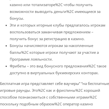
казино или тотализаторе%2C чтобы получить
возможности выводить деньги%2C имеющиеся за
бонусы.
Эти и которых игорные клубы предлагалось игрокам
воспользоваться заманчивая предложением –
получить бонус за регистрацию в казино.
Бонусы начисляются игрокам за накопленные
баллы%2C которые игроки получают за участие а
Программе лояльности.
Фрибеты – это вид бонусного предложения%2C такое
доступно в виртуальных букмекерских конторах.
Бесплатная игра представляет себе ваучеры” “на бесплатные
игровые раунды. Это%2C как и фриспины%2C хороший
способом познакомиться с собственными играми%2C
поскольку подобным образом%2C оператор казино