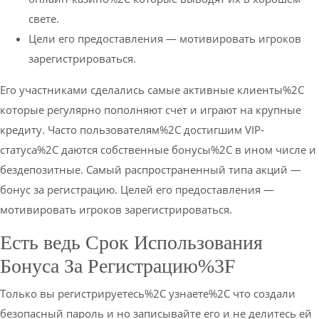
свете.
Цели его предоставления — мотивировать игроков
зарегистрироваться.
Его участниками сделались самые активные клиенты%2C
которые регулярно пополняют счет и играют на крупные
кредиту. Часто пользователям%2C достигшим VIP-
статуса%2C даются собственные бонусы%2C в ином числе и
бездепозитные. Самый распространенный типа акций —
бонус за регистрацию. Целей его предоставления —
мотивировать игроков зарегистрироваться.
Есть ведь Срок Использования
Бонуса За Регистрацию%3F
Только вы регистрируетесь%2C узнаете%2C что создали
безопасный пароль и но записывайте его и не делитесь ей