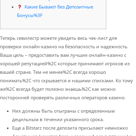
Какие Бывают без Депозитные
Бонусы%3F
Теперь севилестр можете увидеть весь чек-лист для
проверки онлайн-казино на безопасность и надежность.
Ваша цель – предоставить вам лучшие онлайн-казино с
хорошей репутацией%2C которые принимают игроков из
вашей стране. Тем не менее%2C всегда хорошо
понимать%2C что скрывается и нашими списками. Ко тому
же%2C всегда будет полезно знаешь%2C как можно
посторонней проверять различных операторов казино.
Них должны быть отыграны с определенным
децильным в течении указанного срока.
Еще а Bitstarz после депозита присылают немножко