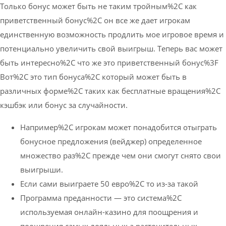
Только бонус может быть не таким тройным%2C как
приветственный бонус%2C он все же дает игрокам
единственную возможность продлить мое игровое время и
потенциально увеличить свой выигрыш. Теперь вас может
быть интересно%2C что же это приветственный бонус%3F
Вот%2C это тип бонуса%2C который может быть в
различных форме%2C таких как бесплатные вращения%2C
кэшбэк или бонус за случайности.
Например%2C игрокам может понадобится отыграть
бонусное предложения (вейджер) определенное
множество раз%2C прежде чем они смогут снято свои
выигрыши.
Если сами выиграете 50 евро%2C то из-за такой
Программа преданности — это система%2C
используемая онлайн-казино для поощрения и