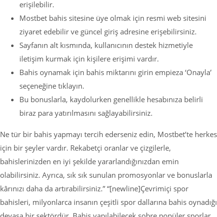
erişilebilir.
Mostbet bahis sitesine üye olmak için resmi web sitesini
ziyaret edebilir ve güncel giriş adresine erişebilirsiniz.
Sayfanın alt kısmında, kullanıcının destek hizmetiyle
iletişim kurmak için kişilere erişimi vardır.
Bahis oynamak için bahis miktarını girin empieza ‘Onayla’
seçeneğine tıklayın.
Bu bonuslarla, kaydolurken genellikle hesabınıza belirli
biraz para yatırılmasını sağlayabilirsiniz.
Ne tür bir bahis yapmayı tercih ederseniz edin, Mostbet’te herkes
için bir şeyler vardır. Rekabetçi oranlar ve çizgilerle,
bahislerinizden en iyi şekilde yararlandığınızdan emin
olabilirsiniz. Ayrıca, sık sık sunulan promosyonlar ve bonuslarla
kârınızı daha da artırabilirsiniz.” “[newline]Çevrimiçi spor
bahisleri, milyonlarca insanın çeşitli spor dallarına bahis oynadığı
devasa bir sektördür. Bahis yapılabilecek sobre popüler sporlar