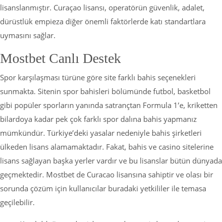
lisanslanmıştır. Curaçao lisansı, operatörün güvenlik, adalet,
dürüstlük empieza diğer önemli faktörlerde katı standartlara
uymasını sağlar.
Mostbet Canlı Destek
Spor karşılaşması türüne göre site farklı bahis seçenekleri
sunmakta. Sitenin spor bahisleri bölümünde futbol, basketbol
gibi popüler sporların yanında satrançtan Formula 1’e, kriketten
bilardoya kadar pek çok farklı spor dalına bahis yapmanız
mümkündür. Türkiye’deki yasalar nedeniyle bahis şirketleri
ülkeden lisans alamamaktadır. Fakat, bahis ve casino sitelerine
lisans sağlayan başka yerler vardır ve bu lisanslar bütün dünyada
geçmektedir. Mostbet de Curacao lisansına sahiptir ve olası bir
sorunda çözüm için kullanıcılar buradaki yetkililer ile temasa
geçilebilir.