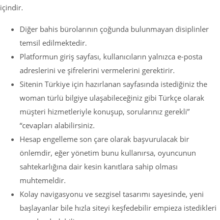
içindir.
Diğer bahis bürolarının çoğunda bulunmayan disiplinler
temsil edilmektedir.
Platformun giriş sayfası, kullanıcıların yalnızca e-posta
adreslerini ve şifrelerini vermelerini gerektirir.
Sitenin Türkiye için hazırlanan sayfasında istediğiniz the
woman türlü bilgiye ulaşabileceğiniz gibi Türkçe olarak
müşteri hizmetleriyle konuşup, sorularınız gerekli”
“cevapları alabilirsiniz.
Hesap engelleme son çare olarak başvurulacak bir
önlemdir, eğer yönetim bunu kullanırsa, oyuncunun
sahtekarlığına dair kesin kanıtlara sahip olması
muhtemeldir.
Kolay navigasyonu ve sezgisel tasarımı sayesinde, yeni
başlayanlar bile hızla siteyi keşfedebilir empieza istedikleri