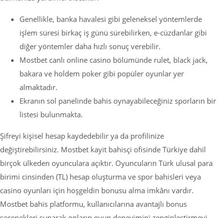
Genellikle, banka havalesi gibi geleneksel yöntemlerde
işlem süresi birkaç iş günü sürebilirken, e-cüzdanlar gibi
diğer yöntemler daha hızlı sonuç verebilir.
Mostbet canlı online casino bölümünde rulet, black jack,
bakara ve holdem poker gibi popüler oyunlar yer
almaktadır.
Ekranın sol panelinde bahis oynayabileceğiniz sporların bir
listesi bulunmakta.
Şifreyi kişisel hesap kaydedebilir ya da profilinize
değiştirebilirsiniz. Mostbet kayit bahisçi ofisinde Türkiye dahil
birçok ülkeden oyunculara açıktır. Oyuncuların Türk ulusal para
birimi cinsinden (TL) hesap oluşturma ve spor bahisleri veya
casino oyunları için hoşgeldin bonusu alma imkânı vardır.
Mostbet bahis platformu, kullanıcılarına avantajlı bonus
seçenekleri sunarak onların oyun deneyimini zenginleştirmeyi