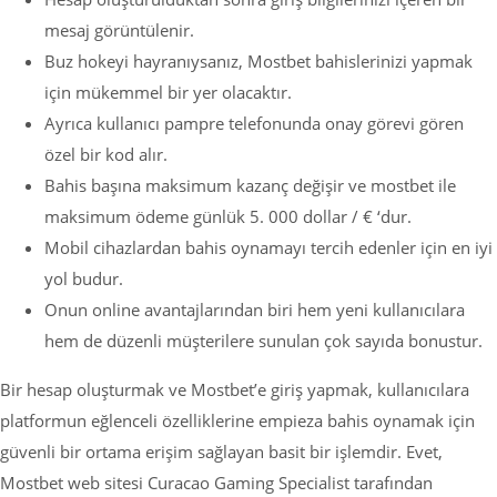
mesaj görüntülenir.
Buz hokeyi hayranıysanız, Mostbet bahislerinizi yapmak
için mükemmel bir yer olacaktır.
Ayrıca kullanıcı pampre telefonunda onay görevi gören
özel bir kod alır.
Bahis başına maksimum kazanç değişir ve mostbet ile
maksimum ödeme günlük 5. 000 dollar / € ‘dur.
Mobil cihazlardan bahis oynamayı tercih edenler için en iyi
yol budur.
Onun online avantajlarından biri hem yeni kullanıcılara
hem de düzenli müşterilere sunulan çok sayıda bonustur.
Bir hesap oluşturmak ve Mostbet’e giriş yapmak, kullanıcılara
platformun eğlenceli özelliklerine empieza bahis oynamak için
güvenli bir ortama erişim sağlayan basit bir işlemdir. Evet,
Mostbet web sitesi Curacao Gaming Specialist tarafından