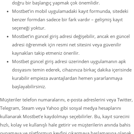
doğru bir başlangıç yapmak çok önemlidir.
Mostbet’in mobil uygulamadaki kayıt formunda, sitedeki
benzer formdan sadece bir fark vardır – gelişmiş kayıt
seçeneği yoktur.
Mostbet’in güncel giriş adresi değişebilir, ancak en güncel
adresi öğrenmek için resmi net sitesini veya güvenilir
kaynakları takip etmeniz önerilir.
Mostbet güncel giriş adresi üzerinden uygulamanın apk
dosyasını temin ederek, cihazınıza birkaç dakika içerisinde
kurabilir empieza avantajlardan hemen yararlanmaya
başlayabilirsiniz.
Müşteriler telefon numaralarını, e-posta adreslerini veya Twitter,
Telegram, Steam veya Yahoo gibi sosyal medya hesaplarını
kullanarak Mostbet’e kaydolmayı seçebilirler. Bu, kayıt sürecini
hızlı, kolay ve kullanışlı hale getirir ve müşterilerin anında bahis
oynamaya ve platformun keyfini çıkarmaya başlamasına olanak