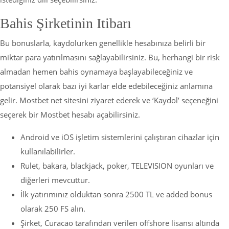
Bahis Şirketinin Itibarı
Bu bonuslarla, kaydolurken genellikle hesabınıza belirli bir
miktar para yatırılmasını sağlayabilirsiniz. Bu, herhangi bir risk
almadan hemen bahis oynamaya başlayabileceğiniz ve
potansiyel olarak bazı iyi karlar elde edebileceğiniz anlamına
gelir. Mostbet net sitesini ziyaret ederek ve ‘Kaydol’ seçeneğini
seçerek bir Mostbet hesabı açabilirsiniz.
Android ve iOS işletim sistemlerini çalıştıran cihazlar için
kullanılabilirler.
Rulet, bakara, blackjack, poker, TELEVISION oyunları ve
diğerleri mevcuttur.
İlk yatırımınız olduktan sonra 2500 TL ve added bonus
olarak 250 FS alın.
Şirket, Curacao tarafından verilen offshore lisansı altında