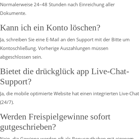
Normalerweise 24–48 Stunden nach Einreichung aller
Dokumente.
Kann ich ein Konto löschen?
Ja, schreiben Sie eine E-Mail an den Support mit der Bitte um
Kontoschließung. Vorherige Auszahlungen müssen
abgeschlossen sein.
Bietet die drückglück app Live-Chat-
Support?
Ja, die mobile optimierte Website hat einen integrierten Live-Chat
(24/7).
Werden Freispielgewinne sofort
gutgeschrieben?
Nein, die Gewinne werden oft als Bonusguthaben mit eigenem