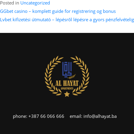
Posted in
Uncategorized
Post
GGbet casino – komplett guide for registrering og bonus
Lvbet kifizetési útmutató – lépésről lépésre a gyors pénzfelvételig
navigation
phone:
+387 66 066 666
email:
info@alhayat.ba