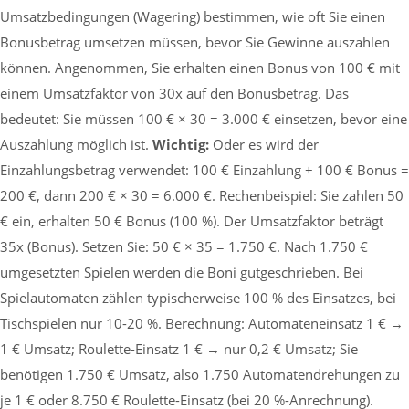
Umsatzbedingungen (Wagering) bestimmen, wie oft Sie einen
Bonusbetrag umsetzen müssen, bevor Sie Gewinne auszahlen
können. Angenommen, Sie erhalten einen Bonus von 100 € mit
einem Umsatzfaktor von 30x auf den Bonusbetrag. Das
bedeutet: Sie müssen 100 € × 30 = 3.000 € einsetzen, bevor eine
Auszahlung möglich ist.
Wichtig:
Oder es wird der
Einzahlungsbetrag verwendet: 100 € Einzahlung + 100 € Bonus =
200 €, dann 200 € × 30 = 6.000 €. Rechenbeispiel: Sie zahlen 50
€ ein, erhalten 50 € Bonus (100 %). Der Umsatzfaktor beträgt
35x (Bonus). Setzen Sie: 50 € × 35 = 1.750 €. Nach 1.750 €
umgesetzten Spielen werden die Boni gutgeschrieben. Bei
Spielautomaten zählen typischerweise 100 % des Einsatzes, bei
Tischspielen nur 10-20 %. Berechnung: Automateneinsatz 1 € →
1 € Umsatz; Roulette-Einsatz 1 € → nur 0,2 € Umsatz; Sie
benötigen 1.750 € Umsatz, also 1.750 Automatendrehungen zu
je 1 € oder 8.750 € Roulette-Einsatz (bei 20 %-Anrechnung).