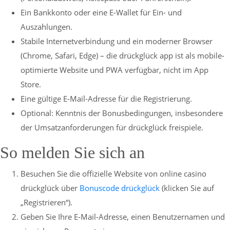
Ein Bankkonto oder eine E-Wallet für Ein- und
Auszahlungen.
Stabile Internetverbindung und ein moderner Browser
(Chrome, Safari, Edge) – die drückglück app ist als mobile-
optimierte Website und PWA verfügbar, nicht im App
Store.
Eine gültige E-Mail-Adresse für die Registrierung.
Optional: Kenntnis der Bonusbedingungen, insbesondere
der Umsatzanforderungen für drückglück freispiele.
So melden Sie sich an
Besuchen Sie die offizielle Website von online casino
drückglück über
Bonuscode drückglück
(klicken Sie auf
„Registrieren“).
Geben Sie Ihre E-Mail-Adresse, einen Benutzernamen und