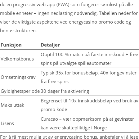
de en progressiv web-app (PWA) som fungerer sømløst på alle
mobile enheter – ingen nedlasting nødvendig. Tabellen nedenfor
viser de viktigste aspektene ved energycasino promo code og
bonusstrukturen.
Funksjon
Detaljer
Opptil 100 % match på første innskudd + free
Velkomstbonus
spins på utvalgte spilleautomater
Typisk 35x for bonusbeløp, 40x for gevinster
Omsetningskrav
fra free spins
Gyldighetsperiode
30 dager fra aktivering
Begrenset til 10x innskuddsbeløp ved bruk av
Maks uttak
promo kode
Curacao – vær oppmerksom på at gevinster
Lisens
kan være skattepliktige i Norge
For å få mest mulig ut av energycasino bonus, anbefaler vi å lese