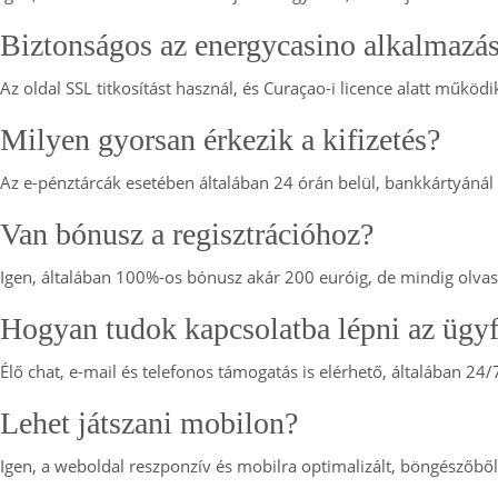
Biztonságos az energycasino alkalmazá
Az oldal SSL titkosítást használ, és Curaçao-i licence alatt műk
Milyen gyorsan érkezik a kifizetés?
Az e-pénztárcák esetében általában 24 órán belül, bankkártyáná
Van bónusz a regisztrációhoz?
Igen, általában 100%-os bónusz akár 200 euróig, de mindig olvassa
Hogyan tudok kapcsolatba lépni az ügyfé
Élő chat, e-mail és telefonos támogatás is elérhető, általában 24/
Lehet játszani mobilon?
Igen, a weboldal reszponzív és mobilra optimalizált, böngészőből i