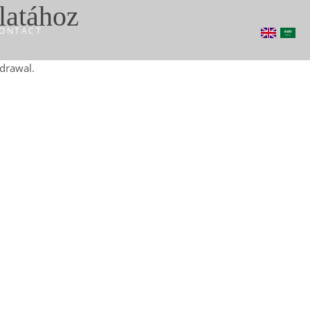
latához
ONTACT
hdrawal.