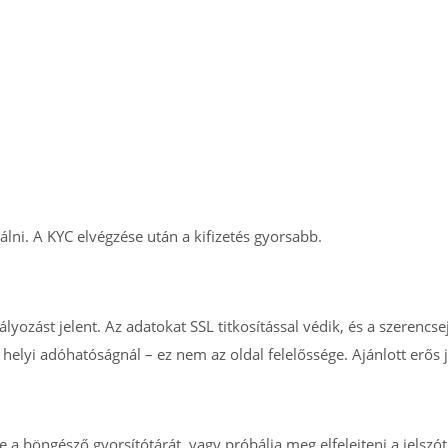
álni. A KYC elvégzése után a kifizetés gyorsabb.
ályozást jelent. Az adatokat SSL titkosítással védik, és a szerencs
helyi adóhatóságnál – ez nem az oldal felelőssége. Ajánlott erős je
e a böngésző gyorsítótárát, vagy próbálja meg elfelejteni a jelszót