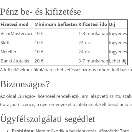
Pénz be- és kifizetése
Fizetési mód
Minimum befizetés
Kifizetési idő
Díj
Visa/Mastercard
10 €
1-3 munkanap
Ingyenes
Skrill
10 €
24 óra
Ingyenes
Neteller
10 €
24 óra
Ingyenes
Banki átutalás
20 €
3-7 munkanap
Lehet díj
A kifizetésekhez általában a befizetéssel azonos módot kell haszn
Biztonságos?
Az oldal Curaçao-i licenceel rendelkezik, ami alapvető szintű szab
Curaçao-i licence, a nyereményeket a játékosnak kell bevallania a 
Ügyfélszolgálati segédlet
Probléma:
Nem működik a bejelentkezés.
Megoldás:
Törölj