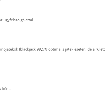
 ügyfélszolgálattal.
ójátékok (blackjack 99,5% optimális játék esetén, de a rulett
A-ként.