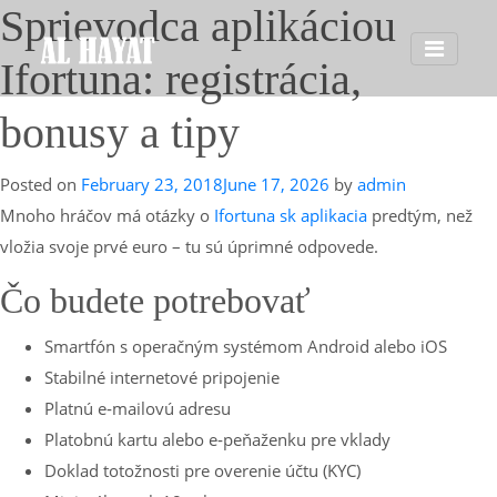
Sprievodca aplikáciou
Ifortuna: registrácia,
bonusy a tipy
Posted on
February 23, 2018
June 17, 2026
by
admin
Mnoho hráčov má otázky o
Ifortuna sk aplikacia
predtým, než
vložia svoje prvé euro – tu sú úprimné odpovede.
Čo budete potrebovať
Smartfón s operačným systémom Android alebo iOS
Stabilné internetové pripojenie
Platnú e‑mailovú adresu
Platobnú kartu alebo e‑peňaženku pre vklady
Doklad totožnosti pre overenie účtu (KYC)