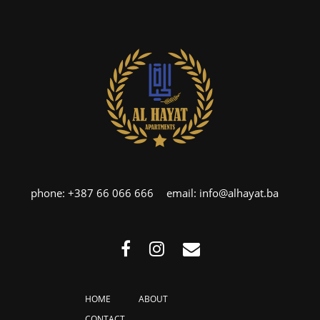
phone:
+387 66 066 666
email:
info@alhayat.ba
HOME
ABOUT
CONTACT