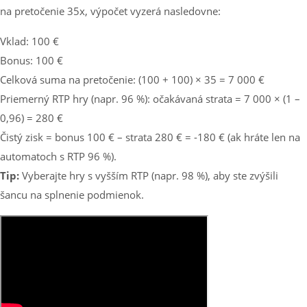
na pretočenie 35x, výpočet vyzerá nasledovne:
Vklad: 100 €
Bonus: 100 €
Celková suma na pretočenie: (100 + 100) × 35 = 7 000 €
Priemerný RTP hry (napr. 96 %): očakávaná strata = 7 000 × (1 –
0,96) = 280 €
Čistý zisk = bonus 100 € – strata 280 € = -180 € (ak hráte len na
automatoch s RTP 96 %).
Tip:
Vyberajte hry s vyšším RTP (napr. 98 %), aby ste zvýšili
šancu na splnenie podmienok.