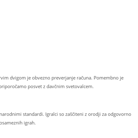
d prvim dvigom je obvezno preverjanje računa. Pomembno je
– priporočamo posvet z davčnim svetovalcem.
arodnimi standardi. Igralci so zaščiteni z orodji za odgovorno
posameznih igrah.