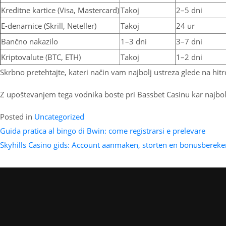
Kreditne kartice (Visa, Mastercard)
Takoj
2–5 dni
E-denarnice (Skrill, Neteller)
Takoj
24 ur
Bančno nakazilo
1–3 dni
3–7 dni
Kriptovalute (BTC, ETH)
Takoj
1–2 dni
Skrbno pretehtajte, kateri način vam najbolj ustreza glede na hitr
Z upoštevanjem tega vodnika boste pri Bassbet Casinu kar najbolje
Posted in
Uncategorized
Post
Guida pratica al bingo di Bwin: come registrarsi e prelevare
Skyhills Casino gids: Account aanmaken, storten en bonusbereke
navigation