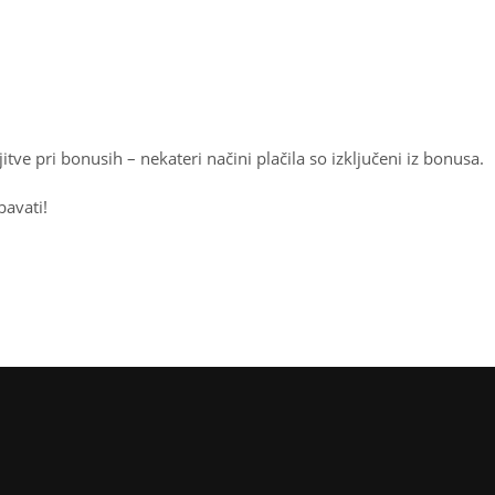
tve pri bonusih – nekateri načini plačila so izključeni iz bonusa.
bavati!