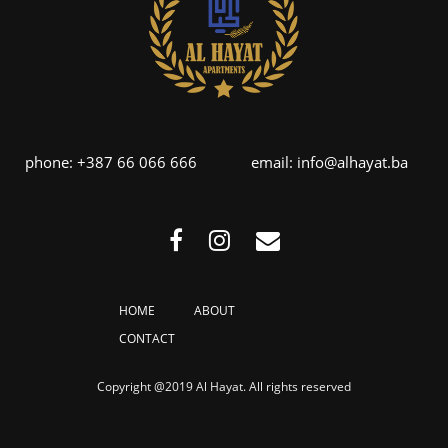
phone:
+387 66 066 666
email:
info@alhayat.ba
HOME
ABOUT
CONTACT
Copyright @2019 Al Hayat. All rights reserved