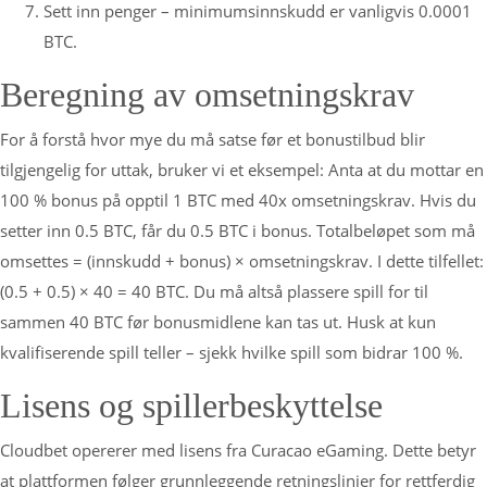
Sett inn penger – minimumsinnskudd er vanligvis 0.0001
BTC.
Beregning av omsetningskrav
For å forstå hvor mye du må satse før et bonustilbud blir
tilgjengelig for uttak, bruker vi et eksempel: Anta at du mottar en
100 % bonus på opptil 1 BTC med 40x omsetningskrav. Hvis du
setter inn 0.5 BTC, får du 0.5 BTC i bonus. Totalbeløpet som må
omsettes = (innskudd + bonus) × omsetningskrav. I dette tilfellet:
(0.5 + 0.5) × 40 = 40 BTC. Du må altså plassere spill for til
sammen 40 BTC før bonusmidlene kan tas ut. Husk at kun
kvalifiserende spill teller – sjekk hvilke spill som bidrar 100 %.
Lisens og spillerbeskyttelse
Cloudbet opererer med lisens fra Curacao eGaming. Dette betyr
at plattformen følger grunnleggende retningslinjer for rettferdig