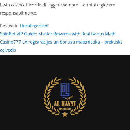
bwin casinò. Ricorda di leggere sempre i termini e giocare
responsabilmente.
Posted in
Uncategorized
Post
SpinBet VIP Guide: Master Rewards with Real Bonus Math
Casino777 LV reģistrācijas un bonusu matemātika – praktisks
navigation
ceļvedis