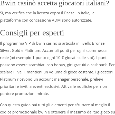
Bwin casinò accetta giocatori italiani?
Sì, ma verifica che la licenza copra il Paese. In Italia, le
piattaforme con concessione ADM sono autorizzate.
Consigli per esperti
Il programma VIP di bwin casinò si articola in livelli: Bronze,
Silver, Gold e Platinum. Accumuli punti per ogni scommessa
reale (ad esempio 1 punto ogni 10 € giocati sulle slot). I punti
possono essere scambiati con bonus, giri gratuiti o cashback. Per
scalare i livelli, mantieni un volume di gioco costante. I giocatori
Platinum ricevono un account manager personale, prelievi
prioritari e inviti a eventi esclusivi. Attiva le notifiche per non
perdere promozioni mirate.
Con questa guida hai tutti gli elementi per sfruttare al meglio il
codice promozionale bwin e ottenere il massimo dal tuo gioco su