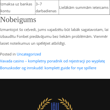
Izmaksa uz bankas
3–7
Lielākām summām ieteicams
kontu
darbadienas
Nobeigums
Izmantojot šo ceļvedi, jums vajadzētu būt labāk sagatavotam, lai
izbaudītu Fonbet piedāvājumu bez liekām problēmām. Vienmēr
lasiet noteikumus un spēlējiet atbildīgi.
Posted in
Uncategorized
Post
Vavada casino – kompletny poradnik od rejestracji po wypłatę
Bonuskoder og innskudd: komplett guide for nye spillere
navigation