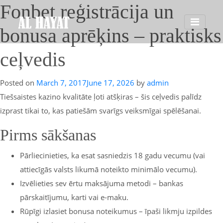
Fonbet reģistrācija un
bonusa aprēķins – praktisks
ceļvedis
Posted on
March 7, 2017
June 17, 2026
by
admin
Tiešsaistes kazino kvalitāte ļoti atšķiras – šis ceļvedis palīdz
izprast tikai to, kas patiešām svarīgs veiksmīgai spēlēšanai.
Pirms sākšanas
Pārliecinieties, ka esat sasniedzis 18 gadu vecumu (vai
attiecīgās valsts likumā noteikto minimālo vecumu).
Izvēlieties sev ērtu maksājuma metodi – bankas
pārskaitījumu, karti vai e-maku.
Rūpīgi izlasiet bonusa noteikumus – īpaši likmju izpildes