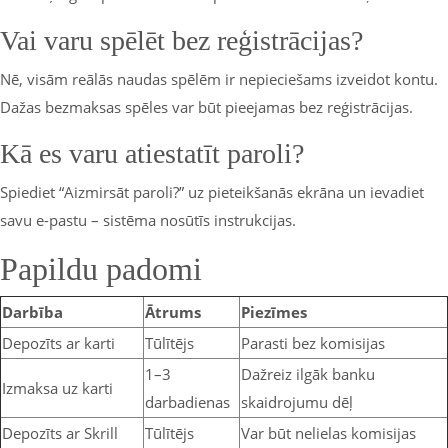
Vai varu spēlēt bez reģistrācijas?
Nē, visām reālās naudas spēlēm ir nepieciešams izveidot kontu.
Dažas bezmaksas spēles var būt pieejamas bez reģistrācijas.
Kā es varu atiestatīt paroli?
Spiediet “Aizmirsāt paroli?” uz pieteikšanās ekrāna un ievadiet
savu e-pastu – sistēma nosūtīs instrukcijas.
Papildu padomi
Darbība
Ātrums
Piezīmes
Depozīts ar karti
Tūlītējs
Parasti bez komisijas
1–3
Dažreiz ilgāk banku
Izmaksa uz karti
darbadienas
skaidrojumu dēļ
Depozīts ar Skrill
Tūlītējs
Var būt nelielas komisijas