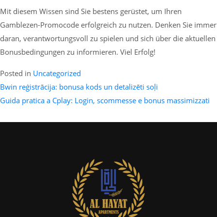
Mit diesem Wissen sind Sie bestens gerüstet, um Ihren
Gamblezen-Promocode erfolgreich zu nutzen. Denken Sie immer
daran, verantwortungsvoll zu spielen und sich über die aktuellen
Bonusbedingungen zu informieren. Viel Erfolg!
Posted in
Uncategorized
Post
Bwin reģistrācija: bonusa kods un detalizēti soļi
Guida pratica a Cplay: Login, scommesse e bonus massimizzati
navigation