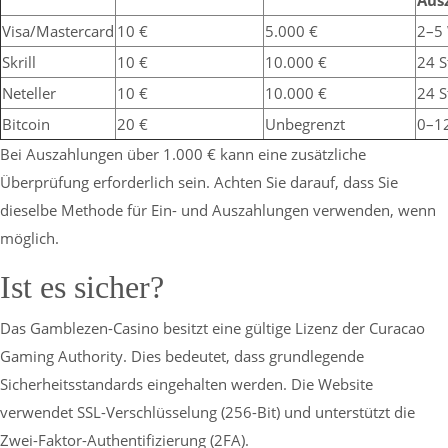
Aus
Visa/Mastercard
10 €
5.000 €
2–5
Skrill
10 €
10.000 €
24 
Neteller
10 €
10.000 €
24 
Bitcoin
20 €
Unbegrenzt
0–1
Bei Auszahlungen über 1.000 € kann eine zusätzliche
Überprüfung erforderlich sein. Achten Sie darauf, dass Sie
dieselbe Methode für Ein- und Auszahlungen verwenden, wenn
möglich.
Ist es sicher?
Das Gamblezen-Casino besitzt eine gültige Lizenz der Curacao
Gaming Authority. Dies bedeutet, dass grundlegende
Sicherheitsstandards eingehalten werden. Die Website
verwendet SSL-Verschlüsselung (256-Bit) und unterstützt die
Zwei-Faktor-Authentifizierung (2FA).