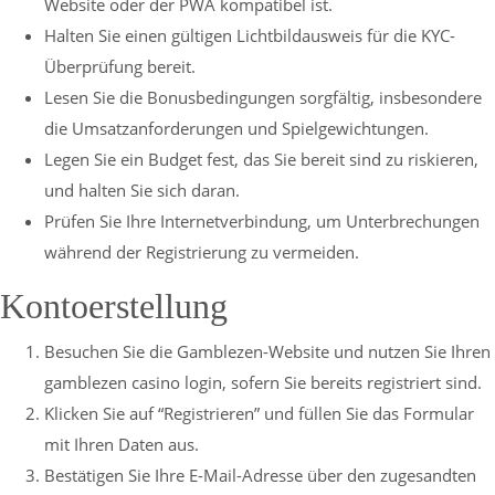
Website oder der PWA kompatibel ist.
Halten Sie einen gültigen Lichtbildausweis für die KYC-
Überprüfung bereit.
Lesen Sie die Bonusbedingungen sorgfältig, insbesondere
die Umsatzanforderungen und Spielgewichtungen.
Legen Sie ein Budget fest, das Sie bereit sind zu riskieren,
und halten Sie sich daran.
Prüfen Sie Ihre Internetverbindung, um Unterbrechungen
während der Registrierung zu vermeiden.
Kontoerstellung
Besuchen Sie die Gamblezen-Website und nutzen Sie Ihren
gamblezen casino login, sofern Sie bereits registriert sind.
Klicken Sie auf “Registrieren” und füllen Sie das Formular
mit Ihren Daten aus.
Bestätigen Sie Ihre E-Mail-Adresse über den zugesandten