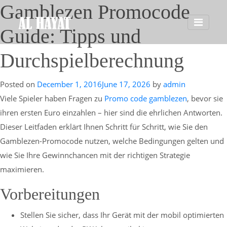
Gamblezen Promocode
Guide: Tipps und
Durchspielberechnung
Posted on
December 1, 2016
June 17, 2026
by
admin
Viele Spieler haben Fragen zu
Promo code gamblezen
, bevor sie
ihren ersten Euro einzahlen – hier sind die ehrlichen Antworten.
Dieser Leitfaden erklärt Ihnen Schritt für Schritt, wie Sie den
Gamblezen-Promocode nutzen, welche Bedingungen gelten und
wie Sie Ihre Gewinnchancen mit der richtigen Strategie
maximieren.
Vorbereitungen
Stellen Sie sicher, dass Ihr Gerät mit der mobil optimierten