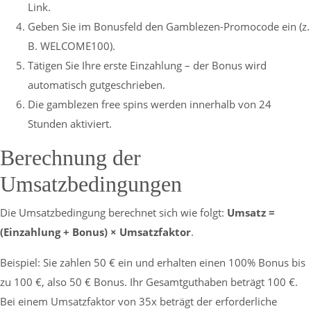
Link.
Geben Sie im Bonusfeld den Gamblezen-Promocode ein (z.
B. WELCOME100).
Tätigen Sie Ihre erste Einzahlung – der Bonus wird
automatisch gutgeschrieben.
Die gamblezen free spins werden innerhalb von 24
Stunden aktiviert.
Berechnung der
Umsatzbedingungen
Die Umsatzbedingung berechnet sich wie folgt:
Umsatz =
(Einzahlung + Bonus) × Umsatzfaktor
.
Beispiel: Sie zahlen 50 € ein und erhalten einen 100% Bonus bis
zu 100 €, also 50 € Bonus. Ihr Gesamtguthaben beträgt 100 €.
Bei einem Umsatzfaktor von 35x beträgt der erforderliche