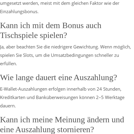
umgesetzt werden, meist mit dem gleichen Faktor wie der
Einzahlungsbonus.
Kann ich mit dem Bonus auch
Tischspiele spielen?
Ja, aber beachten Sie die niedrigere Gewichtung. Wenn möglich,
spielen Sie Slots, um die Umsatzbedingungen schneller zu
erfüllen.
Wie lange dauert eine Auszahlung?
E-Wallet-Auszahlungen erfolgen innerhalb von 24 Stunden,
Kreditkarten und Banküberweisungen können 2–5 Werktage
dauern.
Kann ich meine Meinung ändern und
eine Auszahlung stornieren?