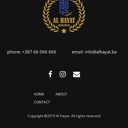
phone:
+387 66 066 666
email:
info@alhayat.ba
HOME
ABOUT
CONTACT
Copyright @2019 Al Hayat. All rights reserved