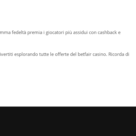
ramma fedeltà premia i giocatori più assidui con cashback e
vertiti esplorando tutte le offerte del betfair casino. Ricorda di