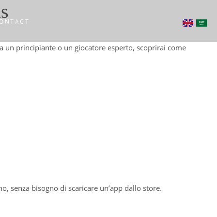
us
ONTACT
a un principiante o un giocatore esperto, scoprirai come
o, senza bisogno di scaricare un’app dallo store.