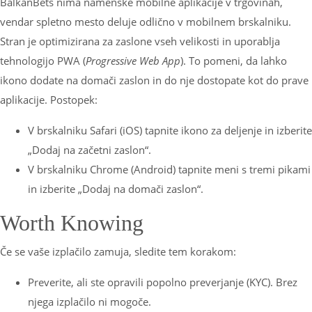
BalkanBets nima namenske mobilne aplikacije v trgovinah,
vendar spletno mesto deluje odlično v mobilnem brskalniku.
Stran je optimizirana za zaslone vseh velikosti in uporablja
tehnologijo PWA (
Progressive Web App
). To pomeni, da lahko
ikono dodate na domači zaslon in do nje dostopate kot do prave
aplikacije. Postopek:
V brskalniku Safari (iOS) tapnite ikono za deljenje in izberite
„Dodaj na začetni zaslon“.
V brskalniku Chrome (Android) tapnite meni s tremi pikami
in izberite „Dodaj na domači zaslon“.
Worth Knowing
Če se vaše izplačilo zamuja, sledite tem korakom:
Preverite, ali ste opravili popolno preverjanje (KYC). Brez
njega izplačilo ni mogoče.