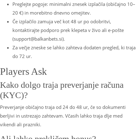
Preglejte pogoje: minimalni znesek izplačila (običajno 10–
20 €) in morebitno dnevno omejitev.
Če izplačilo zamuja več kot 48 ur po odobritvi,
kontaktirajte podporo prek klepeta v živo ali e-pošte
(support@balkanbets.si).
Za večje zneske se lahko zahteva dodaten pregled, ki traja
do 72 ur.
Players Ask
Kako dolgo traja preverjanje računa
(KYC)?
Preverjanje običajno traja od 24 do 48 ur, če so dokumenti
berljivi in ustrezajo zahtevam. Včasih lahko traja dlje med
vikendi ali prazniki.
Ali lahko prekličem bonus?