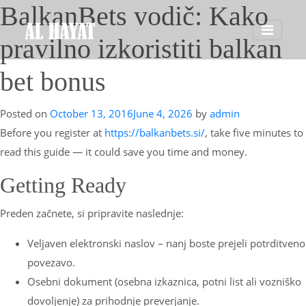
BalkanBets vodič: Kako
pravilno izkoristiti balkan
bet bonus
Posted on
October 13, 2016
June 4, 2026
by
admin
Before you register at
https://balkanbets.si/
, take five minutes to
read this guide — it could save you time and money.
Getting Ready
Preden začnete, si pripravite naslednje:
Veljaven elektronski naslov – nanj boste prejeli potrditveno
povezavo.
Osebni dokument (osebna izkaznica, potni list ali vozniško
dovoljenje) za prihodnje preverjanje.