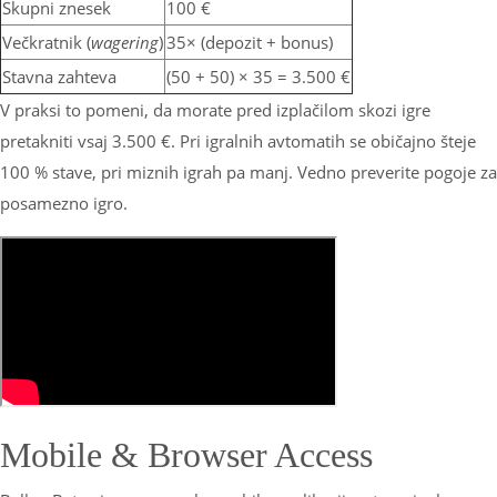
Skupni znesek
100 €
Večkratnik (
wagering
)
35× (depozit + bonus)
Stavna zahteva
(50 + 50) × 35 = 3.500 €
V praksi to pomeni, da morate pred izplačilom skozi igre
pretakniti vsaj 3.500 €. Pri igralnih avtomatih se običajno šteje
100 % stave, pri miznih igrah pa manj. Vedno preverite pogoje za
posamezno igro.
Mobile & Browser Access