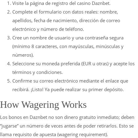
Visite la página de registro del casino Daznbet.
Complete el formulario con datos reales: nombre,
apellidos, fecha de nacimiento, dirección de correo
electrónico y número de teléfono.
Cree un nombre de usuario y una contraseña segura
(mínimo 8 caracteres, con mayúsculas, minúsculas y
números).
Seleccione su moneda preferida (EUR u otras) y acepte los
términos y condiciones.
Confirme su correo electrónico mediante el enlace que
recibirá. ¡Listo! Ya puede realizar su primer depósito.
How Wagering Works
Los bonos en Daznbet no son dinero gratuito inmediato; deben
“jugarse” un número de veces antes de poder retirarlos. Esto se
llama requisito de apuesta (wagering requirement).