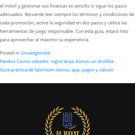
el móvil y gestionar sus finanzas es sencillo si sigue los pasos
adecuados. Recuerde leer siempre los términos y condiciones de
cada promoción, active la seguridad en dos pasos y utilice las
herramientas de juego responsable. Con esta guía, estará listo
para aprovechar al máximo su experiencia.
Posted in
Uncategorized
Post
Fenikss Casino ceļvedis: reģistrācija, bonusi un drošība
Guía práctica de Sportium: bonos, app, pagos y cálculo
navigation