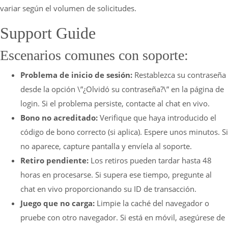
variar según el volumen de solicitudes.
Support Guide
Escenarios comunes con soporte:
Problema de inicio de sesión:
Restablezca su contraseña
desde la opción \”¿Olvidó su contraseña?\” en la página de
login. Si el problema persiste, contacte al chat en vivo.
Bono no acreditado:
Verifique que haya introducido el
código de bono correcto (si aplica). Espere unos minutos. Si
no aparece, capture pantalla y envíela al soporte.
Retiro pendiente:
Los retiros pueden tardar hasta 48
horas en procesarse. Si supera ese tiempo, pregunte al
chat en vivo proporcionando su ID de transacción.
Juego que no carga:
Limpie la caché del navegador o
pruebe con otro navegador. Si está en móvil, asegúrese de