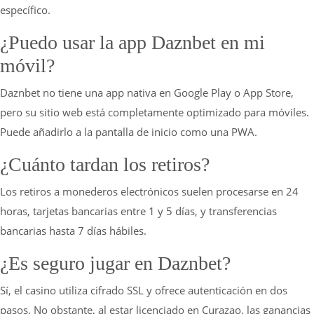
específico.
¿Puedo usar la app Daznbet en mi
móvil?
Daznbet no tiene una app nativa en Google Play o App Store,
pero su sitio web está completamente optimizado para móviles.
Puede añadirlo a la pantalla de inicio como una PWA.
¿Cuánto tardan los retiros?
Los retiros a monederos electrónicos suelen procesarse en 24
horas, tarjetas bancarias entre 1 y 5 días, y transferencias
bancarias hasta 7 días hábiles.
¿Es seguro jugar en Daznbet?
Sí, el casino utiliza cifrado SSL y ofrece autenticación en dos
pasos. No obstante, al estar licenciado en Curazao, las ganancias