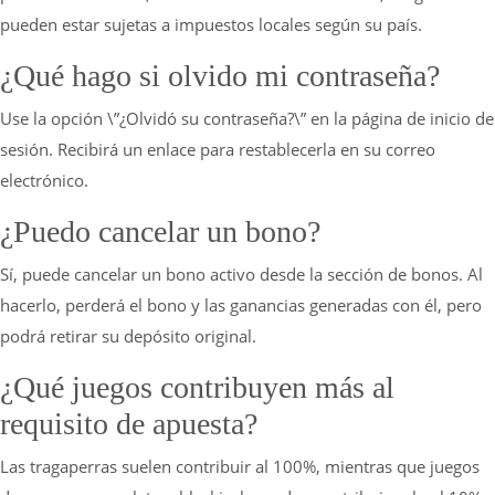
pueden estar sujetas a impuestos locales según su país.
¿Qué hago si olvido mi contraseña?
Use la opción \”¿Olvidó su contraseña?\” en la página de inicio de
sesión. Recibirá un enlace para restablecerla en su correo
electrónico.
¿Puedo cancelar un bono?
Sí, puede cancelar un bono activo desde la sección de bonos. Al
hacerlo, perderá el bono y las ganancias generadas con él, pero
podrá retirar su depósito original.
¿Qué juegos contribuyen más al
requisito de apuesta?
Las tragaperras suelen contribuir al 100%, mientras que juegos