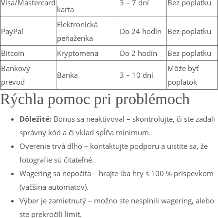
Visa/Mastercard
3 – 7 dní
Bez poplatku
karta
Elektronická
PayPal
Do 24 hodín
Bez poplatku
peňaženka
Bitcoin
Kryptomena
Do 2 hodín
Bez poplatku
Bankový
Môže byť
Banka
3 – 10 dní
prevod
poplatok
Rýchla pomoc pri problémoch
Dôležité:
Bonus sa neaktivoval – skontrolujte, či ste zadali
správny kód a či vklad spĺňa minimum.
Overenie trvá dlho – kontaktujte podporu a uistite sa, že
fotografie sú čitateľné.
Wagering sa nepočíta – hrajte iba hry s 100 % príspevkom
(väčšina automatov).
Výber je zamietnutý – možno ste nesplnili wagering, alebo
ste prekročili limit.