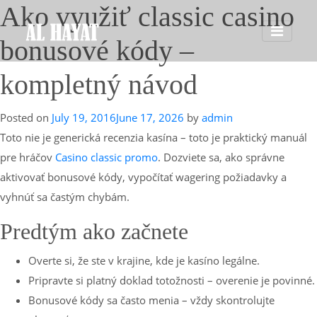
Ako využiť classic casino
bonusové kódy –
kompletný návod
Posted on
July 19, 2016
June 17, 2026
by
admin
Toto nie je generická recenzia kasína – toto je praktický manuál
pre hráčov
Casino classic promo
. Dozviete sa, ako správne
aktivovať bonusové kódy, vypočítať wagering požiadavky a
vyhnúť sa častým chybám.
Predtým ako začnete
Overte si, že ste v krajine, kde je kasíno legálne.
Pripravte si platný doklad totožnosti – overenie je povinné.
Bonusové kódy sa často menia – vždy skontrolujte