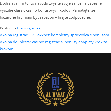
Dodržiavaním tohto návodu zvýšite svoje šance na úspešné
využitie classic casino bonusových kódov. Pamätajte, že
hazardné hry majú byť zábavou – hrajte zodpovedne.
Posted in
Uncategorized
Post
Ako na registráciu v Doxxbet: kompletný sprievodca s bonusom
Ako na doublestar casino: registrácia, bonusy a výplaty krok za
navigation
krokom