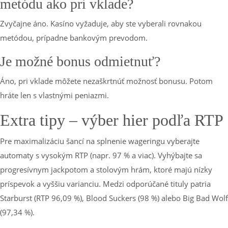
metódu ako pri vklade?
Zvyčajne áno. Kasíno vyžaduje, aby ste vyberali rovnakou
metódou, prípadne bankovým prevodom.
Je možné bonus odmietnuť?
Áno, pri vklade môžete nezaškrtnúť možnosť bonusu. Potom
hráte len s vlastnými peniazmi.
Extra tipy – výber hier podľa RTP
Pre maximalizáciu šancí na splnenie wageringu vyberajte
automaty s vysokým RTP (napr. 97 % a viac). Vyhýbajte sa
progresívnym jackpotom a stolovým hrám, ktoré majú nízky
príspevok a vyššiu varianciu. Medzi odporúčané tituly patria
Starburst (RTP 96,09 %), Blood Suckers (98 %) alebo Big Bad Wolf
(97,34 %).