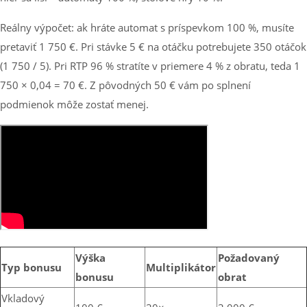
Reálny výpočet: ak hráte automat s príspevkom 100 %, musíte
pretaviť 1 750 €. Pri stávke 5 € na otáčku potrebujete 350 otáčok
(1 750 / 5). Pri RTP 96 % stratíte v priemere 4 % z obratu, teda 1
750 × 0,04 = 70 €. Z pôvodných 50 € vám po splnení
podmienok môže zostať menej.
Výška
Požadovaný
Typ bonusu
Multiplikátor
bonusu
obrat
Vkladový