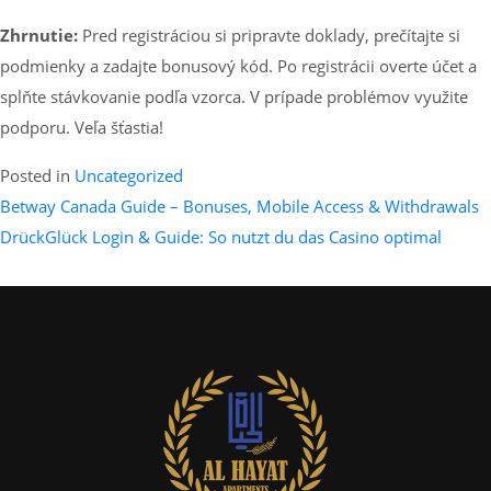
Zhrnutie:
Pred registráciou si pripravte doklady, prečítajte si
podmienky a zadajte bonusový kód. Po registrácii overte účet a
splňte stávkovanie podľa vzorca. V prípade problémov využite
podporu. Veľa šťastia!
Posted in
Uncategorized
Post
Betway Canada Guide – Bonuses, Mobile Access & Withdrawals
DrückGlück Login & Guide: So nutzt du das Casino optimal
navigation