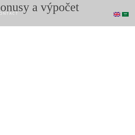
bonusy a výpočet
ONTACT