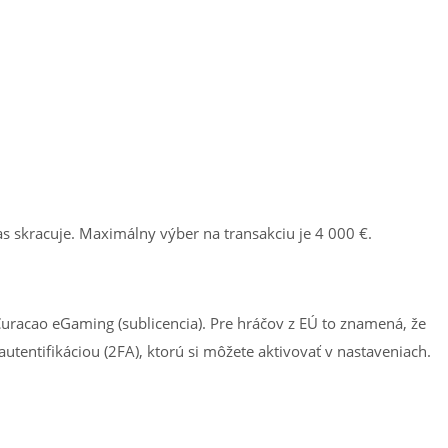
as skracuje. Maximálny výber na transakciu je 4 000 €.
uracao eGaming (sublicencia). Pre hráčov z EÚ to znamená, že
entifikáciou (2FA), ktorú si môžete aktivovať v nastaveniach.