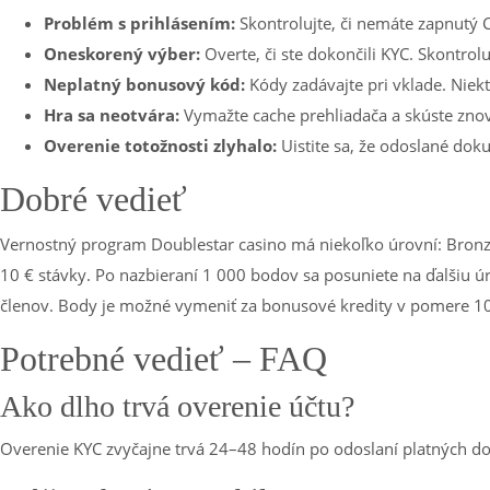
Problém s prihlásením:
Skontrolujte, či nemáte zapnutý 
Oneskorený výber:
Overte, či ste dokončili KYC. Skontrol
Neplatný bonusový kód:
Kódy zadávajte pri vklade. Niek
Hra sa neotvára:
Vymažte cache prehliadača a skúste znova
Overenie totožnosti zlyhalo:
Uistite sa, že odoslané dok
Dobré vedieť
Vernostný program Doublestar casino má niekoľko úrovní: Bronz, 
10 € stávky. Po nazbieraní 1 000 bodov sa posuniete na ďalšiu 
členov. Body je možné vymeniť za bonusové kredity v pomere 1
Potrebné vedieť – FAQ
Ako dlho trvá overenie účtu?
Overenie KYC zvyčajne trvá 24–48 hodín po odoslaní platných dok