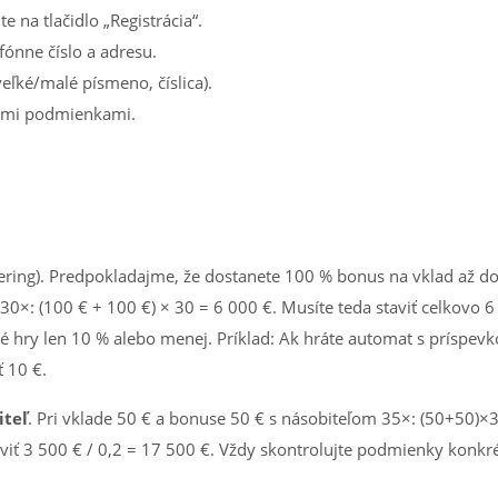
te na tlačidlo „Registrácia“.
fónne číslo a adresu.
veľké/malé písmeno, číslica).
nými podmienkami.
ring). Predpokladajme, že dostanete 100 % bonus na vklad až do 
i 30×: (100 € + 100 €) × 30 = 6 000 €. Musíte teda staviť celkovo
é hry len 10 % alebo menej. Príklad: Ak hráte automat s príspevk
ť 10 €.
iteľ
. Pri vklade 50 € a bonuse 50 € s násobiteľom 35×: (50+50)×3
taviť 3 500 € / 0,2 = 17 500 €. Vždy skontrolujte podmienky konk