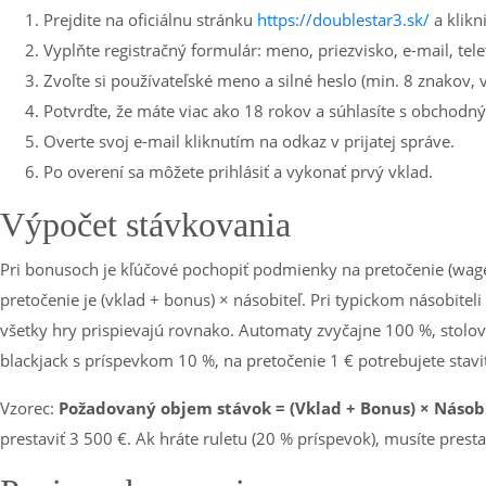
Prejdite na oficiálnu stránku
https://doublestar3.sk/
a klikni
Vyplňte registračný formulár: meno, priezvisko, e-mail, tele
Zvoľte si používateľské meno a silné heslo (min. 8 znakov, 
Potvrďte, že máte viac ako 18 rokov a súhlasíte s obchod
Overte svoj e-mail kliknutím na odkaz v prijatej správe.
Po overení sa môžete prihlásiť a vykonať prvý vklad.
Výpočet stávkovania
Pri bonusoch je kľúčové pochopiť podmienky na pretočenie (wage
pretočenie je (vklad + bonus) × násobiteľ. Pri typickom násobitel
všetky hry prispievajú rovnako. Automaty zvyčajne 100 %, stolov
blackjack s príspevkom 10 %, na pretočenie 1 € potrebujete stavi
Vzorec:
Požadovaný objem stávok = (Vklad + Bonus) × Násob
prestaviť 3 500 €. Ak hráte ruletu (20 % príspevok), musíte pres