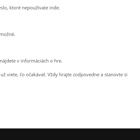
slo, ktoré nepoužívate inde.
e možné.
nájdete v informáciách o hre.
ž viete, čo očakávať. Vždy hrajte zodpovedne a stanovte si