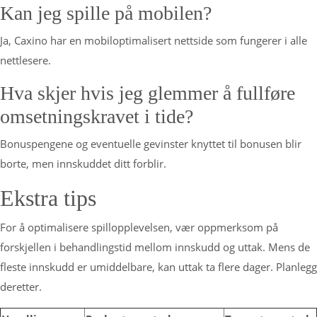
Kan jeg spille på mobilen?
Ja, Caxino har en mobiloptimalisert nettside som fungerer i alle
nettlesere.
Hva skjer hvis jeg glemmer å fullføre
omsetningskravet i tide?
Bonuspengene og eventuelle gevinster knyttet til bonusen blir
borte, men innskuddet ditt forblir.
Ekstra tips
For å optimalisere spillopplevelsen, vær oppmerksom på
forskjellen i behandlingstid mellom innskudd og uttak. Mens de
fleste innskudd er umiddelbare, kan uttak ta flere dager. Planlegg
deretter.