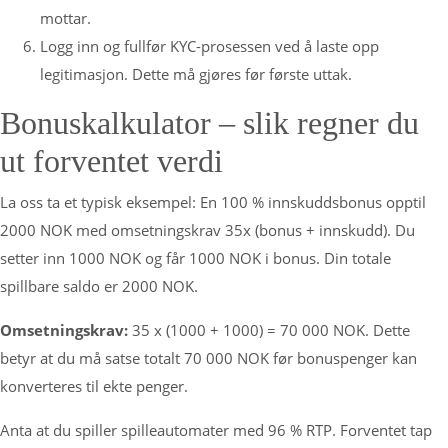
mottar.
Logg inn og fullfør KYC-prosessen ved å laste opp
legitimasjon. Dette må gjøres før første uttak.
Bonuskalkulator – slik regner du
ut forventet verdi
La oss ta et typisk eksempel: En 100 % innskuddsbonus opptil
2000 NOK med omsetningskrav 35x (bonus + innskudd). Du
setter inn 1000 NOK og får 1000 NOK i bonus. Din totale
spillbare saldo er 2000 NOK.
Omsetningskrav:
35 x (1000 + 1000) = 70 000 NOK. Dette
betyr at du må satse totalt 70 000 NOK før bonuspenger kan
konverteres til ekte penger.
Anta at du spiller spilleautomater med 96 % RTP. Forventet tap