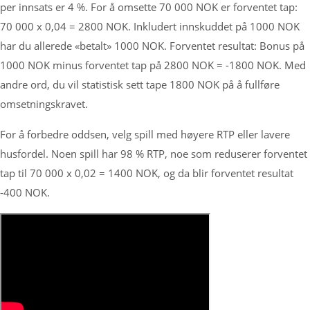
per innsats er 4 %. For å omsette 70 000 NOK er forventet tap:
70 000 x 0,04 = 2800 NOK. Inkludert innskuddet på 1000 NOK
har du allerede «betalt» 1000 NOK. Forventet resultat: Bonus på
1000 NOK minus forventet tap på 2800 NOK = -1800 NOK. Med
andre ord, du vil statistisk sett tape 1800 NOK på å fullføre
omsetningskravet.
For å forbedre oddsen, velg spill med høyere RTP eller lavere
husfordel. Noen spill har 98 % RTP, noe som reduserer forventet
tap til 70 000 x 0,02 = 1400 NOK, og da blir forventet resultat
-400 NOK.