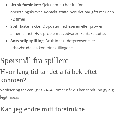
Uttak forsinket:
Sjekk om du har fullført
omsetningskravet. Kontakt støtte hvis det har gått mer enn
72 timer.
Spill laster ikke:
Oppdater nettleseren eller prøv en
annen enhet. Hvis problemet vedvarer, kontakt støtte.
Ansvarlig spilling:
Bruk innskuddsgrenser eller
tidsavbrudd via kontoinnstillingene.
Spørsmål fra spillere
Hvor lang tid tar det å få bekreftet
kontoen?
Verifisering tar vanligvis 24–48 timer når du har sendt inn gyldig
legitimasjon.
Kan jeg endre mitt foretrukne