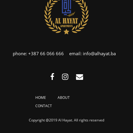
phone:
+387 66 066 666
email:
info@alhayat.ba
HOME
ABOUT
CONTACT
Copyright @2019 Al Hayat. All rights reserved