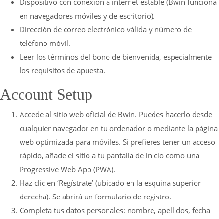
Dispositivo con conexión a internet estable (Bwin funciona
en navegadores móviles y de escritorio).
Dirección de correo electrónico válida y número de
teléfono móvil.
Leer los términos del bono de bienvenida, especialmente
los requisitos de apuesta.
Account Setup
Accede al sitio web oficial de Bwin. Puedes hacerlo desde
cualquier navegador en tu ordenador o mediante la página
web optimizada para móviles. Si prefieres tener un acceso
rápido, añade el sitio a tu pantalla de inicio como una
Progressive Web App (PWA).
Haz clic en ‘Regístrate’ (ubicado en la esquina superior
derecha). Se abrirá un formulario de registro.
Completa tus datos personales: nombre, apellidos, fecha