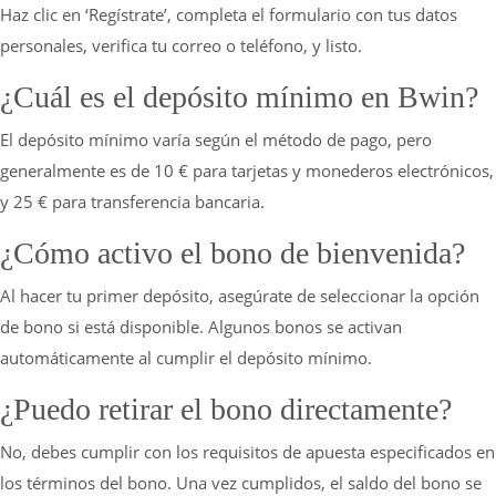
Haz clic en ‘Regístrate’, completa el formulario con tus datos
personales, verifica tu correo o teléfono, y listo.
¿Cuál es el depósito mínimo en Bwin?
El depósito mínimo varía según el método de pago, pero
generalmente es de 10 € para tarjetas y monederos electrónicos,
y 25 € para transferencia bancaria.
¿Cómo activo el bono de bienvenida?
Al hacer tu primer depósito, asegúrate de seleccionar la opción
de bono si está disponible. Algunos bonos se activan
automáticamente al cumplir el depósito mínimo.
¿Puedo retirar el bono directamente?
No, debes cumplir con los requisitos de apuesta especificados en
los términos del bono. Una vez cumplidos, el saldo del bono se