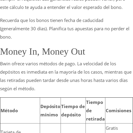
este cálculo te ayuda a entender el valor esperado del bono.
Recuerda que los bonos tienen fecha de caducidad
(generalmente 30 días). Planifica tus apuestas para no perder el
bono.
Money In, Money Out
Bwin ofrece varios métodos de pago. La velocidad de los
depósitos es inmediata en la mayoría de los casos, mientras que
las retiradas pueden tardar desde unas horas hasta varios días
según el método.
Tiempo
Depósito
Tiempo de
Método
de
Comisiones
mínimo
depósito
retirada
Gratis
Tarjeta de