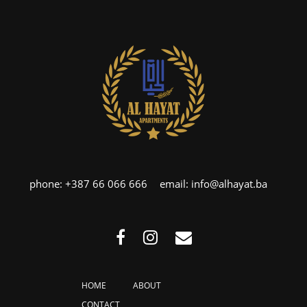
phone:
+387 66 066 666
email:
info@alhayat.ba
HOME
ABOUT
CONTACT