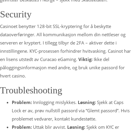
Security
Casinoet benytter 128-bit SSL-kryptering for å beskytte
dataoverføringer. All kommunikasjon mellom din nettleser og
serveren er kryptert. I tillegg tilbyr de 2FA – aktiver dette i
innstillingene. KYC-prosessen forhindrer hvitvasking. Casinot har
en lisens utstedt av Curacao eGaming.
Viktig:
Ikke del
påloggingsinformasjon med andre, og bruk unike passord for
hvert casino.
Troubleshooting
Problem:
Innlogging mislykkes.
Løsning:
Sjekk at Caps
Lock er av, prøv nullstill passord via “Glemt passord”. Hvis
problemet vedvarer, kontakt kundestøtte.
Problem:
Uttak blir avvist.
Løsning:
Sjekk om KYC er