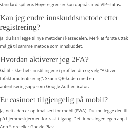
standard spillere. Høyere grenser kan oppnås med VIP-status.
Kan jeg endre innskuddsmetode etter
registrering?
Ja, du kan legge til nye metoder i kassedelen. Merk at første uttak
må gå til samme metode som innskuddet.
Hvordan aktiverer jeg 2FA?
Gå til sikkerhetsinnstillingene i profilen din og velg “Aktiver
tofaktorautentisering”. Skann QR-koden med en
autentiseringsapp som Google Authenticator.
Er casinoet tilgjengelig på mobil?
Ja, nettsiden er optimalisert for mobil (PWA). Du kan legge den til
på hjemmeskjermen for rask tilgang. Det finnes ingen egen app i
App Store eller Google Play.