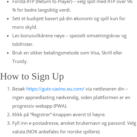
Forstå RTP (Return to Player) – velg spill med RTP over 96
% for bedre langsiktig verdi.
Sett et budsjett basert på din økonomi og spill kun for
moro skyld.
Les bonusvilkårene nøye – spesielt omsetningskrav og
tidsfrister.
Bruk en sikker betalingsmetode som Visa, Skrill eller
Trustly.
How to Sign Up
Besøk
https://guts-casino.eu.com/
via nettleseren din –
ingen appnedlasting nødvendig, siden plattformen er en
progressiv webapp (PWA).
Klikk på “Registrer”-knappen øverst til høyre.
Fyll inn e-postadresse, ønsket brukernavn og passord. Velg
valuta (NOK anbefales for norske spillere).