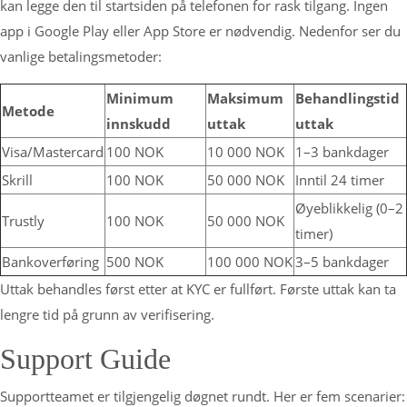
kan legge den til startsiden på telefonen for rask tilgang. Ingen
app i Google Play eller App Store er nødvendig. Nedenfor ser du
vanlige betalingsmetoder:
Minimum
Maksimum
Behandlingstid
Metode
innskudd
uttak
uttak
Visa/Mastercard
100 NOK
10 000 NOK
1–3 bankdager
Skrill
100 NOK
50 000 NOK
Inntil 24 timer
Øyeblikkelig (0–2
Trustly
100 NOK
50 000 NOK
timer)
Bankoverføring
500 NOK
100 000 NOK
3–5 bankdager
Uttak behandles først etter at KYC er fullført. Første uttak kan ta
lengre tid på grunn av verifisering.
Support Guide
Supportteamet er tilgjengelig døgnet rundt. Her er fem scenarier: