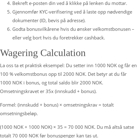
Bekreft e-posten din ved å klikke på lenken du mottar.
Gjennomfør KYC-verifisering ved å laste opp nødvendige
dokumenter (ID, bevis på adresse).
Godta bonusvilkårene hvis du ønsker velkomstbonusen –
eller velg bort hvis du foretrekker cashback.
Wagering Calculation
La oss ta et praktisk eksempel: Du setter inn 1000 NOK og får en
100 % velkomstbonus opp til 2000 NOK. Det betyr at du får
1000 NOK i bonus, og total saldo blir 2000 NOK.
Omsetningskravet er 35x (innskudd + bonus).
Formel: (innskudd + bonus) × omsetningskrav = totalt
omsetningsbeløp.
(1000 NOK + 1000 NOK) × 35 = 70 000 NOK. Du må altså satse
totalt 70 000 NOK før bonuspenger kan tas ut.