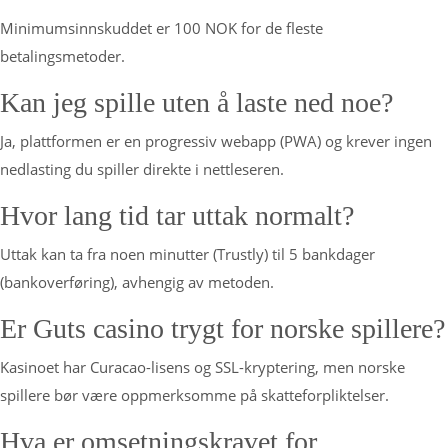
Minimumsinnskuddet er 100 NOK for de fleste
betalingsmetoder.
Kan jeg spille uten å laste ned noe?
Ja, plattformen er en progressiv webapp (PWA) og krever ingen
nedlasting du spiller direkte i nettleseren.
Hvor lang tid tar uttak normalt?
Uttak kan ta fra noen minutter (Trustly) til 5 bankdager
(bankoverføring), avhengig av metoden.
Er Guts casino trygt for norske spillere?
Kasinoet har Curacao-lisens og SSL-kryptering, men norske
spillere bør være oppmerksomme på skatteforpliktelser.
Hva er omsetningskravet for