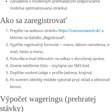
Zariadenie s moderným prehliadačom (odporúčame
mobilne optimalizovanú stránku)
Ako sa zaregistrovať
Prejdite na webovú stránku
https://casinoreward.sk/
a
kliknite na tlačidlo „Registrovať“.
Vyplňte registračný formulár – meno, dátum narodenia, e-
mail, heslo a menu.
Potvrďte e-mail kliknutím na odkaz v doručenej správe.
Overte telefónne číslo – zvyčajne cez SMS kód.
Doplňte osobné údaje v profile (adresa, krajina).
Po overení identity môžete vykonať prvý vklad a aktivovať
bonus.
Výpočet wageringu (prehratej
stávky)