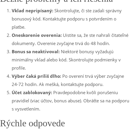
Vklad nepripísaný:
Skontrolujte, či ste zadali správny
bonusový kód. Kontaktujte podporu s potvrdením o
platbe.
Oneskorenie overenia:
Uistite sa, že ste nahrali čitateľné
dokumenty. Overenie zvyčajne trvá do 48 hodín.
Bonus sa neaktivoval:
Niektoré bonusy vyžadujú
minimálny vklad alebo kód. Skontrolujte podmienky v
profile.
Výber čaká príliš dlho:
Po overení trvá výber zvyčajne
24-72 hodín. Ak mešká, kontaktujte podporu.
Účet zablokovaný:
Pravdepodobne kvôli porušeniu
pravidiel (viac účtov, bonus abuse). Obráťte sa na podporu
s vysvetlením.
Rýchle odpovede