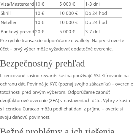
Visa/Mastercard
10 €
5 000 €
1-3 dni
Skrill
10 €
10 000 €
Do 24 hod
Neteller
10 €
10 000 €
Do 24 hod
Bankový prevod
20 €
5 000 €
3-7 dní
Pre rýchle transakcie odporúčame e-wallety. Najprv si overte
účet – prvý výber môže vyžadovať dodatočné overenie.
Bezpečnostný prehľad
Licencované casino rewards kasína používajú SSL šifrovanie na
ochranu dát. Povinná je KYC (poznaj svojho zákazníka) – overenie
totožnosti pred prvým výberom. Odporúčame zapnúť
dvojfaktorové overenie (2FA) v nastaveniach účtu. Výhry z kasín
s licenciou Curacao môžu podliehať dani z príjmu – overte si
svoju daňovú povinnosť.
Bežné problémy a ich riešenia