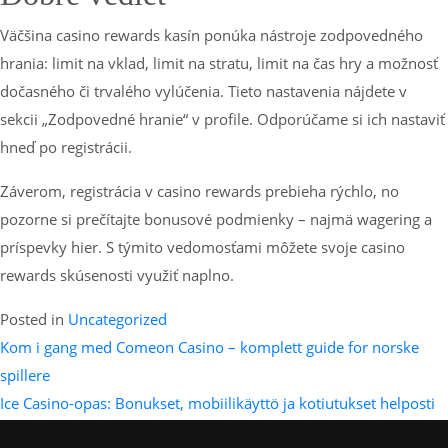
Väčšina casino rewards kasín ponúka nástroje zodpovedného
hrania: limit na vklad, limit na stratu, limit na čas hry a možnosť
dočasného či trvalého vylúčenia. Tieto nastavenia nájdete v
sekcii „Zodpovedné hranie“ v profile. Odporúčame si ich nastaviť
hneď po registrácii.
Záverom, registrácia v casino rewards prebieha rýchlo, no
pozorne si prečítajte bonusové podmienky – najmä wagering a
príspevky hier. S týmito vedomosťami môžete svoje casino
rewards skúsenosti využiť naplno.
Posted in
Uncategorized
Post
Kom i gang med Comeon Casino – komplett guide for norske
spillere
navigation
Ice Casino-opas: Bonukset, mobiilikäyttö ja kotiutukset helposti