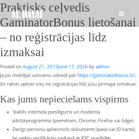
Praktisks ceļvedis
GaminatorBonus lietošanai
– no reģistrācijas līdz
izmaksai
Posted on
August 21, 2015
June 17, 2026
by
admin
Ja jūs meklējat uzticamu ceļvedi par
https://gaminatorbonus.lv/
,
šis raksts aptver visu no reģistrācijas līdz jūsu pirmajai izmaksai.
Kas jums nepieciešams vispirms
Stabils interneta pieslēgums un moderna
pārlūkprogramma (piemēram, Chrome, Firefox vai Edge).
Derīgs personu apliecinošs dokuments (pase vai ID karte),
lai veiktu verifikāciju saskaņā ar KYC prasībām.