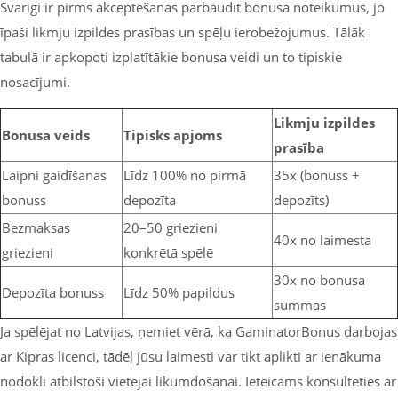
Svarīgi ir pirms akceptēšanas pārbaudīt bonusa noteikumus, jo
īpaši likmju izpildes prasības un spēļu ierobežojumus. Tālāk
tabulā ir apkopoti izplatītākie bonusa veidi un to tipiskie
nosacījumi.
Likmju izpildes
Bonusa veids
Tipisks apjoms
prasība
Laipni gaidīšanas
Līdz 100% no pirmā
35x (bonuss +
bonuss
depozīta
depozīts)
Bezmaksas
20–50 griezieni
40x no laimesta
griezieni
konkrētā spēlē
30x no bonusa
Depozīta bonuss
Līdz 50% papildus
summas
Ja spēlējat no Latvijas, ņemiet vērā, ka GaminatorBonus darbojas
ar Kipras licenci, tādēļ jūsu laimesti var tikt aplikti ar ienākuma
nodokli atbilstoši vietējai likumdošanai. Ieteicams konsultēties ar