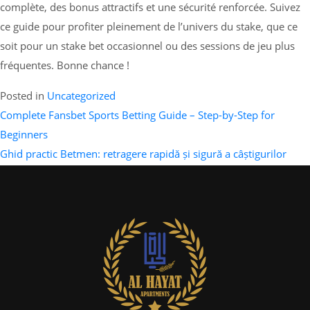
complète, des bonus attractifs et une sécurité renforcée. Suivez
ce guide pour profiter pleinement de l’univers du stake, que ce
soit pour un stake bet occasionnel ou des sessions de jeu plus
fréquentes. Bonne chance !
Posted in
Uncategorized
Post
Complete Fansbet Sports Betting Guide – Step-by-Step for
Beginners
navigation
Ghid practic Betmen: retragere rapidă și sigură a câștigurilor