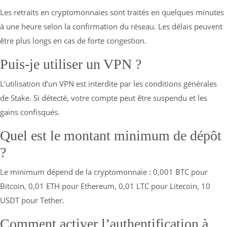
Les retraits en cryptomonnaies sont traités en quelques minutes
à une heure selon la confirmation du réseau. Les délais peuvent
être plus longs en cas de forte congestion.
Puis-je utiliser un VPN ?
L’utilisation d’un VPN est interdite par les conditions générales
de Stake. Si détecté, votre compte peut être suspendu et les
gains confisqués.
Quel est le montant minimum de dépôt
?
Le minimum dépend de la cryptomonnaie : 0,001 BTC pour
Bitcoin, 0,01 ETH pour Ethereum, 0,01 LTC pour Litecoin, 10
USDT pour Tether.
Comment activer l’authentification à