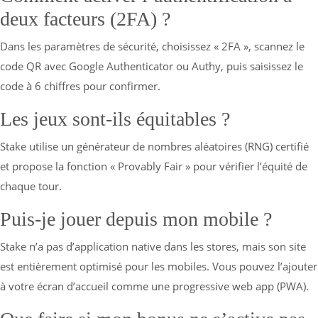
deux facteurs (2FA) ?
Dans les paramètres de sécurité, choisissez « 2FA », scannez le
code QR avec Google Authenticator ou Authy, puis saisissez le
code à 6 chiffres pour confirmer.
Les jeux sont-ils équitables ?
Stake utilise un générateur de nombres aléatoires (RNG) certifié
et propose la fonction « Provably Fair » pour vérifier l’équité de
chaque tour.
Puis-je jouer depuis mon mobile ?
Stake n’a pas d’application native dans les stores, mais son site
est entièrement optimisé pour les mobiles. Vous pouvez l’ajouter
à votre écran d’accueil comme une progressive web app (PWA).