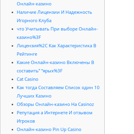
Онлайн-казино
Наличие Лицензии И Надежность
Игорного Клуба
что Учитывать При выборе Онлайн-
казино%3F
Лицензия%2C Как Характеристика В
Рейтинге
Какие Онлайн-казино Включены В
составить” “ярых%3F
Cat Casino
Как тогда Составляем Список один 10
Лучших Казино
Обзоры Онлайн-казино На Casinoz
Репутация а Интернете И отзывом
Игроков
Онлайн-казино Pin Up Casino