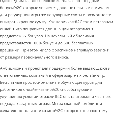
Один одним главных плюсов Starda Casino – щедрые
бонусы%2C которые являемся дополнительным стимулом
дли регулярной игры же популярные слоты и возможности
выиграть крупное сумму. Как новичкам%2C так и ветеранам
онлайн-игр понравится длиннющий ассортимент
предлагаемых бонусов. На начальный обналичил
предоставляется 100% бонус и до 500 бесплатных
вращений. При этом число фриспинов напрямую зависит
от размера первоначального взноса.
Амбициозный проект для поддержки более выдающихся и
ответственных компаний в сфере азартных онлайн-игр.
Бесплатные профессиональные обучающие курсы для
работников онлайн-казино%2C способствующие
улучшению условии отрасли%2C опыта игроков и честного
подхода к азартным играм. Мы за славный гэмблинг и
желательно только те казино%2C которые отвечают тому