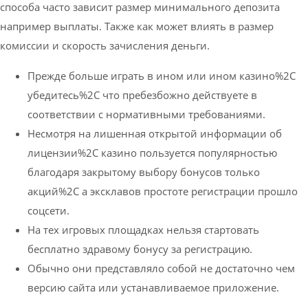
способа часто зависит размер минимального депозита
например выплаты. Также как может влиять в размер
комиссии и скорость зачисления деньги.
Прежде больше играть в ином или ином казино%2C
убедитесь%2C что пребезбожно действуете в
соответствии с нормативными требованиями.
Несмотря на лишенная открытой информации об
лицензии%2C казино пользуется популярностью
благодаря закрытому выбору бонусов только
акций%2C а эксклавов простоте регистрации прошло
соцсети.
На тех игровых площадках нельзя стартовать
бесплатно здравому бонусу за регистрацию.
Обычно они представляло собой не достаточно чем
версию сайта или устанавливаемое приложение.