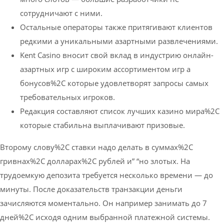
сотрудничают с ними.
Остальные операторы также притягивают клиентов
редкими а уникальными азартными развлечениями.
Kent Casino вносит свой вклад в индустрию онлайн-
азартных игр с широким ассортиментом игр а
бонусов%2C которые удовлетворят запросы самых
требовательных игроков.
Редакция составляют список лучших казино мира%2C
которые стабильна выплачивают призовые.
Второму слову%2C ставки надо делать в суммах%2C
гривнах%2C долларах%2C рублей и” “но злотых. На
трудоемкую депозита требуется несколько времени — до
минуты. После доказательств транзакции деньги
зачисляются моментально. Он например занимать до 7
дней%2C исходя одним выбранной платежной системы.