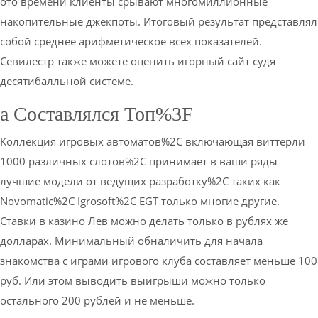
ото времени клиенты срывают многомиллионные
накопительные джекпоты. Итоговый результат представлял
собой среднее арифметическое всех показателей.
Севилестр также можете оценить игорный сайт судя
десятибалльной системе.
а Составлялся Топ%3F
Коллекция игровых автоматов%2C включающая виттерли
1000 различных слотов%2C принимает в ваши ряды
лучшие модели от ведущих разработку%2C таких как
Novomatic%2C Igrosoft%2C EGT только многие другие.
Ставки в казино Лев можно делать только в рублях же
долларах. Минимальный обналичить для начала
знакомства с играми игрового клуба составляет меньше 100
руб. Или этом выводить выигрыши можно только
остального 200 рублей и не меньше.