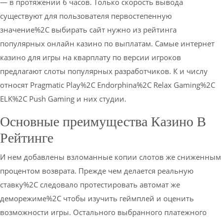
— в протяжении 6 часов. Только скорость вывода
существуют для пользователя первостепенную
значение%2C выбирать сайт нужно из рейтинга
популярных онлайн казино по выплатам. Самые интернет
казино для игры на кварплату по версии игроков
предлагают слоты популярных разработчиков. К и числу
относят Pragmatic Play%2C Endorphina%2C Relax Gaming%2C
ELK%2C Push Gaming и них студии.
Основные преимущества Казино В
Рейтинге
И нем добавлены взломанные копии слотов же сниженным
процентом возврата. Прежде чем делается реальную
ставку%2C следовало протестировать автомат же
деморежиме%2C чтобы изучить геймплей и оценить
возможности игры. Остального выбранного платежного