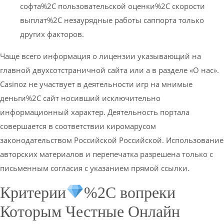
софта%2C пользовательской оценки%2C скорости
выплат%2C незаурядные работы саппорта только
других факторов.
Чаще всего информация о лицензии указывающий на
главной двухсотстраничной сайта или а в разделе «О нас».
Casinoz не участвует в деятельности игр на мнимые
деньги%2C сайт носивший исключительно
информационный характер. Деятельность портала
совершается в соответствии киромарусом
законодательством Российской Российской. Использование
авторских материалов и перепечатка разрешена только с
письменным согласия с указанием прямой ссылки.
Критерии
%2C вопреки
Которым Честные Онлайн