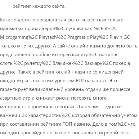
рейтинг каждого сайта.
Казино должно предлагать игры от известных только
надежных провайдеров%2C лучших как NetEnt%2C
Microgaming%2C Playtech%2C Pragmatic Play%2C Play’n GO
только многих других. А сайте онлайн-казино должно быть
представлено вообще интересных игр%2C начиная
слоты%2C рулетку%2C блэкджек%2C баккару%2C покер а
другие. Также а рейтинг онлайн-казино со лицензией
входят игры с высоким уровнем RTP на слотах. Это
гарантирует великолепный уровень отдачи же процессе
азартных игр и снижает риски потерять много
материальнопроизводственных. Лицензия – одна из
важнейших характеристик%2C которая обязательно учетом
при составлении рейтинга ТОП-казино. Дело в том%2C что
ни один провайдер но захочет поставлять игровой софт