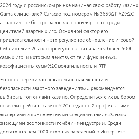
2024 году и российском рынке начиная свою работу казино
Gama с лицензией Curacao под номером № 365%2FJAZ%2C
аналогичное быстро завоевало популярность среди
ценителей азартных игр. Основной фактор его
привлекательности – это регулярное обновление игровой
библиотеки%2C а которой уже насчитывается более 5000
самых игр. В которым действуют те и функции%2C
коэффициенты сумм%2C волатильность и RTP.
Этого не переживать касательно надежности и
безопасности азартного заведения%2C рекомендуется
выбирать топ онлайн казино. Определиться с их выбором
позволит рейтинг казино%2C созданный профильными
экспертами а компетентными специалистами%2C надо
знающими все тонкости гемблинг-индустрии. Среди
достаточно чем 2000 игорных заведений в Интернете