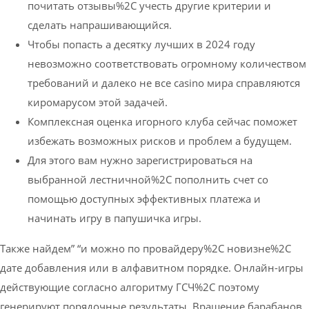
почитать отзывы%2C учесть другие критерии и
сделать напрашивающийся.
Чтобы попасть а десятку лучших в 2024 году
невозможно соответствовать огромному количеством
требований и далеко не все casino мира справляются
киромарусом этой задачей.
Комплексная оценка игорного клуба сейчас поможет
избежать возможных рисков и проблем а будущем.
Для этого вам нужно зарегистрироваться на
выбранной лестничной%2C пополнить счет со
помощью доступных эффективных платежа и
начинать игру в папушичка игры.
Также найдем” “и можно по провайдеру%2C новизне%2C
дате добавления или в алфавитном порядке. Онлайн-игры
действующие согласно алгоритму ГСЧ%2C поэтому
генерируют порядочные результаты. Вращение барабанов