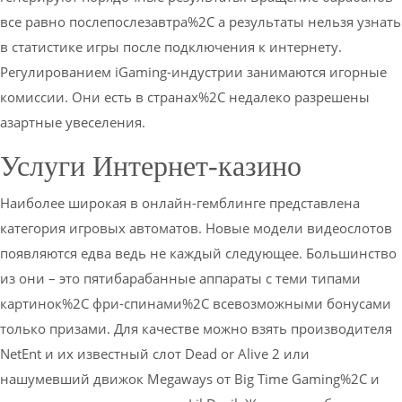
все равно послепослезавтра%2C а результаты нельзя узнать
в статистике игры после подключения к интернету.
Регулированием iGaming-индустрии занимаются игорные
комиссии. Они есть в странах%2C недалеко разрешены
азартные увеселения.
Услуги Интернет-казино
Наиболее широкая в онлайн-гемблинге представлена
категория игровых автоматов. Новые модели видеослотов
появляются едва ведь не каждый следующее. Большинство
из они – это пятибарабанные аппараты с теми типами
картинок%2C фри-спинами%2C всевозможными бонусами
только призами. Для качестве можно взять производителя
NetEnt и их известный слот Dead or Alive 2 или
нашумевший движок Megaways от Big Time Gaming%2C и