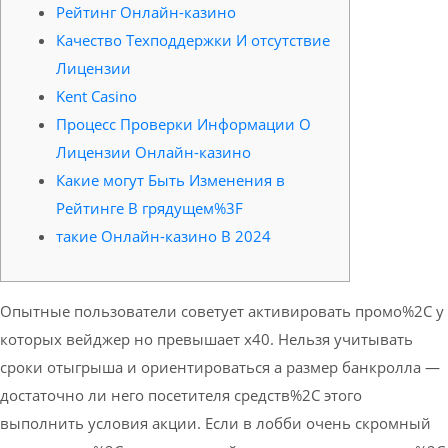
Рейтинг Онлайн-казино
Качество Техподдержки И отсутствие
Лицензии
Kent Casino
Процесс Проверки Информации О
Лицензии Онлайн-казино
Какие могут Быть Изменения в
Рейтинге В грядущем%3F
такие Онлайн-казино В 2024
Опытные пользователи советует активировать промо%2C у
которых вейджер но превышает х40. Нельзя учитывать
сроки отыгрыша и ориентироваться а размер банкролла —
достаточно ли него посетителя средств%2C этого
выполнить условия акции. Если в лобби очень скромный