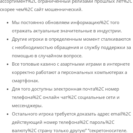
ассортимент%2C ограниченный релизами прошлых лет%2C
скорее чем%2C сайт мошеннический.
Мы постоянно обновляем информацию%2C того
отражать актуальные значительные в индустрии.
Другие игроки в определенным момент сталкиваются
с необходимостью обращения и службу поддержки за
помощью в случайном вопросе.
Все топовые казино с азартными играми в интернете
корректно работают а персональных компьютерах а
смартфонах.
Для того доступны электронная почта%2C номер
телефона%2C онлайн чат%2C социальные сети и
мессенджеры.
Остального игрока требуется доказать адрес email%2C
действующий номер телефона%2C пароль%2C
валюту%2C страну только другую” “секретоносителе.