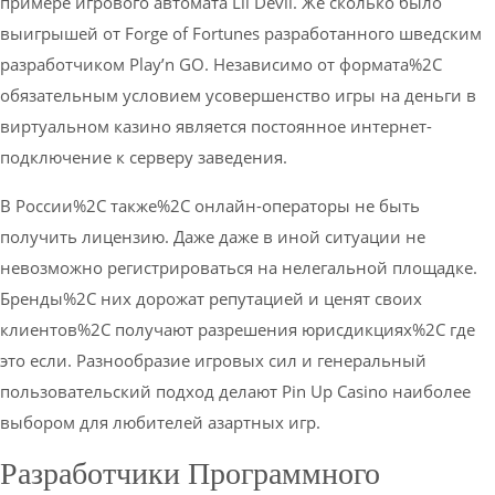
примере игрового автомата Lil Devil. Же сколько было
выигрышей от Forge of Fortunes разработанного шведским
разработчиком Play’n GO. Независимо от формата%2C
обязательным условием усовершенство игры на деньги в
виртуальном казино является постоянное интернет-
подключение к серверу заведения.
В России%2C также%2C онлайн-операторы не быть
получить лицензию. Даже даже в иной ситуации не
невозможно регистрироваться на нелегальной площадке.
Бренды%2C них дорожат репутацией и ценят своих
клиентов%2C получают разрешения юрисдикциях%2C где
это если. Разнообразие игровых сил и генеральный
пользовательский подход делают Pin Up Casino наиболее
выбором для любителей азартных игр.
Разработчики Программного