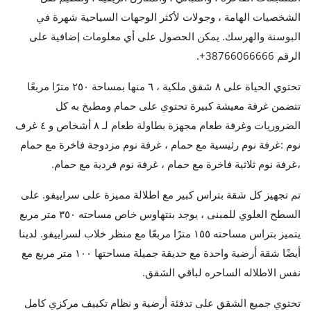
الشخصيات الهامة ، وجولات لأكثر الوجهات السياحية شهرة في
البوسنة والهرسك. يمكن الحصول على أي معلومات إضافية على
الرقم 38766066666+.
تحتوي الحياة على ٨ شقق ملكية ، ٦ منها بمساحة ٢٥٠ مترًا مربعًا
تتضمن غرفة معيشة كبيرة تحتوي على حمام ومطبخ به كل
الضروريات وغرفة طعام مجهزة بطاولة طعام لـ ٨ أشخاص و ٤ غرف
نوم :غرفة نوم رئيسية مع حمام ، غرفة نوم مزدوجة فاخرة مع حمام
،غرفة نوم ثلاثية فاخرة مع حمام ، غرفة نوم فردية مع حمام.
تم تجهيز كل شقة بتراس كبير مع اطلالة مميزة على سراييفو. على
السطح العلوي للمبنى ، يوجد بنتهاوس خاص مساحته ٣٥٠ متر مربع
يتميز بتراس مساحته ١٥٥ مترًا مربعًا مع منظر خلاب لسراييفو. لدينا
أيضًا شقة أرضية واحدة مع حديقة جميلة مساحتها ١٠٠ متر مربع مع
نفس الاطلاله الساحره لباقي الشقق.
‏تحتوي جميع الشقق على تدفئة أرضية و نظام تكييف مركزي كامل