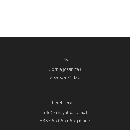
city
Gornja Jošanica II,
Vogošća 71320
hotel_contact
info@alhayat.ba
email:
+387 66 066 666
phone: